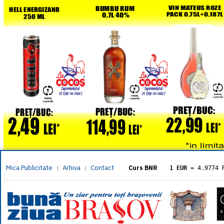
Mica Publicitate
Arhiva
Contact
|
|
Curs BNR
1 EUR
= 4.9774 
1 USD
= 4.3833 
1 GBP
= 5.8304 
1 XAU
= 464.461
1 AED
= 1.1933 
1 AUD
= 2.7957 
1 BGN
= 2.5449 