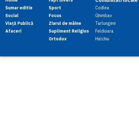
Comunitati locale
Home
Fapt divers
Sumar editie
Sport
Codlea
Social
Focus
Ghimbav
Viață Publică
Ziarul de mâine
Tarlungeni
Afaceri
Supliment Religios
Feldioara
Ortodox
Halchiu