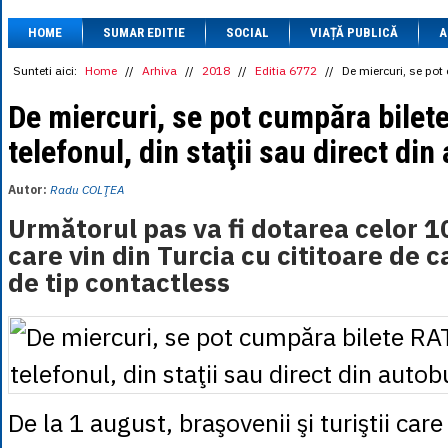
1 BRL
= 0.7714 
HOME
SUMAR EDITIE
SOCIAL
VIAȚĂ PUBLICĂ
1 CAD
= 3.1559 
A
1 CHF
= 5.2813 
1 CNY
= 0.6015 
Sunteti aici:
Home
//
Arhiva
//
2018
//
Editia 6772
//
De miercuri, se pot
1 CZK
= 0.1993 
1 DKK
= 0.6668 
De miercuri, se pot cumpăra bilet
1 EGP
= 0.0860 
telefonul, din staţii sau direct di
1 HUF
= 1.2223 
1 INR
= 0.0513 
1 JPY
= 3.0556 
Autor:
Radu COLŢEA
1 KRW
= 0.3047 
1 MDL
= 0.2538 
Următorul pas va fi dotarea celor 
1 MXN
= 0.2227 
care vin din Turcia cu cititoare de 
1 NOK
= 0.4191 
1 NZD
= 2.6097 
de tip contactless
1 PLN
= 1.1646 
1 RSD
= 0.0425 
1 RUB
= 0.0530 
1 SEK
= 0.4526 
1 TRY
= 0.1141 
1 UAH
= 0.1048 
1 XDR
= 5.9383 
1 ZAR
= 0.2318 
De la 1 august, braşovenii şi turiştii car