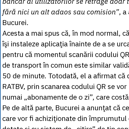
bancar al utilizatorilor se retrage doar t
fără nici un alt adaos sau comision”
, a
Bucurei.
Acesta a mai spus că, în mod normal, căl
îşi instaleze aplicaţia înainte de a se ur
pentru că momentul scanării codului QR 
de transport în comun este similar validă
50 de minute. Totodată, el a afirmat că d
RATBV, prin scanarea codului QR se vor 
numai „abonamente de o zi”, care costă 
Pe de altă parte, Bucurei a anunţat că 
care vor fi achiziţionate din împrumutul 
dotate şi cu sistem de „citire” de tip con