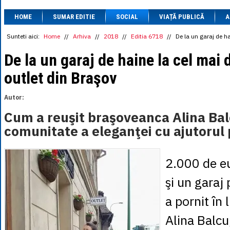
1 BRL
= 0.7714 
HOME
SUMAR EDITIE
SOCIAL
VIAȚĂ PUBLICĂ
1 CAD
= 3.1559 
A
1 CHF
= 5.2813 
1 CNY
= 0.6015 
Sunteti aici:
Home
//
Arhiva
//
2018
//
Editia 6718
//
De la un garaj de h
1 CZK
= 0.1993 
1 DKK
= 0.6668 
De la un garaj de haine la cel mai
1 EGP
= 0.0860 
outlet din Braşov
1 HUF
= 1.2223 
1 INR
= 0.0513 
1 JPY
= 3.0556 
Autor:
1 KRW
= 0.3047 
1 MDL
= 0.2538 
Cum a reuşit braşoveanca Alina Bal
1 MXN
= 0.2227 
comunitate a eleganţei cu ajutorul 
1 NOK
= 0.4191 
1 NZD
= 2.6097 
1 PLN
= 1.1646 
1 RSD
= 0.0425 
2.000 de e
1 RUB
= 0.0530 
1 SEK
= 0.4526 
şi un garaj 
1 TRY
= 0.1141 
1 UAH
= 0.1048 
a pornit în
1 XDR
= 5.9383 
1 ZAR
= 0.2318 
Alina Balcu