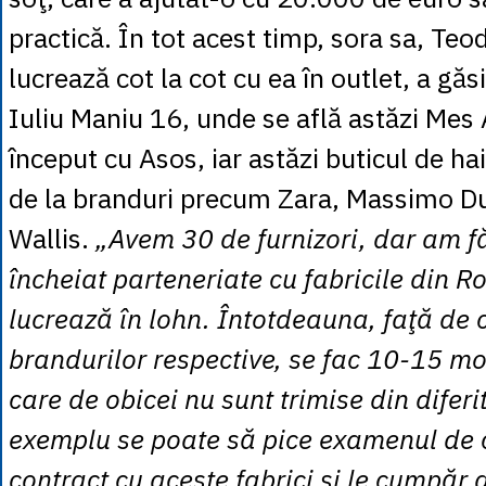
practică. În tot acest timp, sora sa, Teo
lucrează cot la cot cu ea în outlet, a găs
Iuliu Maniu 16, unde se află astăzi Mes
început cu Asos, iar astăzi buticul de h
de la branduri precum Zara, Massimo Dut
Wallis.
„Avem 30 de furnizori, dar am f
încheiat parteneriate cu fabricile din 
lucrează în lohn. Întotdeauna, faţă d
brandurilor respective, se fac 10-15 mo
care de obicei nu sunt trimise din diferi
exemplu se poate să pice examenul de c
contract cu aceste fabrici şi le cumpăr 