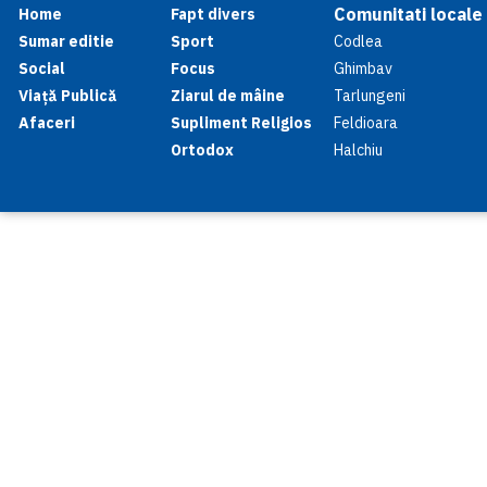
Comunitati locale
Home
Fapt divers
Sumar editie
Sport
Codlea
Social
Focus
Ghimbav
Viață Publică
Ziarul de mâine
Tarlungeni
Afaceri
Supliment Religios
Feldioara
Ortodox
Halchiu