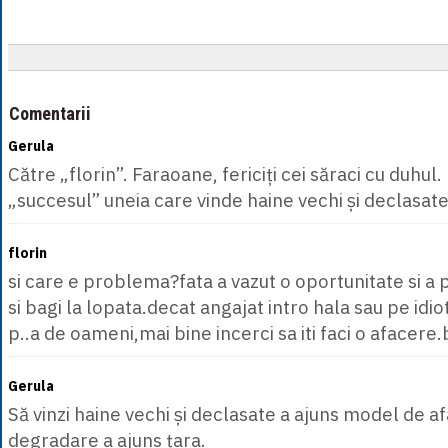
Comentarii
Gerula
Către „florin”. Faraoane, fericiți cei săraci cu duhul
„succesul” uneia care vinde haine vechi și declasate.
florin
si care e problema?fata a vazut o oportunitate si a pr
si bagi la lopata.decat angajat intro hala sau pe idio
p..a de oameni,mai bine incerci sa iti faci o afacere.
Gerula
Să vinzi haine vechi și declasate a ajuns model de a
degradare a ajuns țara.