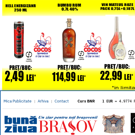
Mica Publicitate
Arhiva
Contact
|
|
Curs BNR
1 EUR
= 4.9774 
1 USD
= 4.3833 
1 GBP
= 5.8304 
1 XAU
= 464.461
1 AED
= 1.1933 
1 AUD
= 2.7957 
1 BGN
= 2.5449 