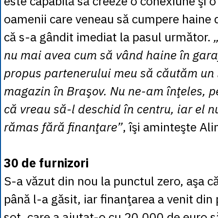
este capabilă să creeze o conexiune şi o
oamenii care veneau să cumpere haine di
că s-a gândit imediat la pasul următor.
nu mai avea cum să vând haine în gara
propus partenerului meu să căutăm un 
magazin în Braşov. Nu ne-am înţeles, p
că vreau să-l deschid în centru, iar el 
rămas fără finanţare”
, îşi aminteşte Ali
30 de furnizori
S-a văzut din nou la punctul zero, aşa că
până l-a găsit, iar finanţarea a venit din 
soţ, care a ajutat-o cu 20.000 de euro să