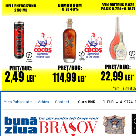
Mica Publicitate
Arhiva
Contact
|
|
Curs BNR
1 EUR
= 4.9774 
1 USD
= 4.3833 
1 GBP
= 5.8304 
1 XAU
= 464.461
1 AED
= 1.1933 
1 AUD
= 2.7957 
1 BGN
= 2.5449 