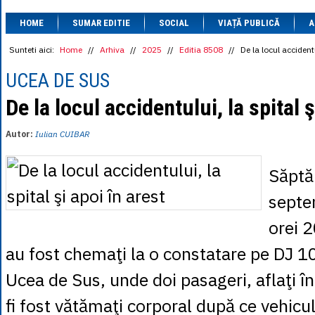
1 BRL
= 0.7714 
HOME
SUMAR EDITIE
SOCIAL
VIAȚĂ PUBLICĂ
1 CAD
= 3.1559 
A
1 CHF
= 5.2813 
1 CNY
= 0.6015 
Sunteti aici:
Home
//
Arhiva
//
2025
//
Editia 8508
//
De la locul accidentu
1 CZK
= 0.1993 
1 DKK
= 0.6668 
UCEA DE SUS
1 EGP
= 0.0860 
1 HUF
= 1.2223 
De la locul accidentului, la spital ş
1 INR
= 0.0513 
1 JPY
= 3.0556 
Autor:
Iulian CUIBAR
1 KRW
= 0.3047 
1 MDL
= 0.2538 
1 MXN
= 0.2227 
Săptă
1 NOK
= 0.4191 
1 NZD
= 2.6097 
septem
1 PLN
= 1.1646 
1 RSD
= 0.0425 
orei 2
1 RUB
= 0.0530 
1 SEK
= 0.4526 
au fost chemaţi la o constatare pe DJ 10
1 TRY
= 0.1141 
1 UAH
= 0.1048 
Ucea de Sus, unde doi pasageri, aflaţi în 
1 XDR
= 5.9383 
1 ZAR
= 0.2318 
fi fost vătămaţi corporal după ce vehicul