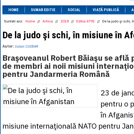
1 BRL
= 0.7714 
HOME
SUMAR EDITIE
SOCIAL
VIAȚĂ PUBLICĂ
1 CAD
= 3.1559 
A
1 CHF
= 5.2813 
1 CNY
= 0.6015 
Sunteti aici:
Home
//
Arhiva
//
2018
//
Editia 6791
//
De la judo şi schi, 
1 CZK
= 0.1993 
1 DKK
= 0.6668 
De la judo şi schi, în misiune în A
1 EGP
= 0.0860 
1 HUF
= 1.2223 
Autor:
Iulian CUIBAR
1 INR
= 0.0513 
1 JPY
= 3.0556 
Braşoveanul Robert Băiaşu se află p
1 KRW
= 0.3047 
de membri ai noii misiuni internaţ
1 MDL
= 0.2538 
1 MXN
= 0.2227 
pentru Jandarmeria Română
1 NOK
= 0.4191 
1 NZD
= 2.6097 
1 PLN
= 1.1646 
23 de jan
1 RSD
= 0.0425 
1 RUB
= 0.0530 
pentru o p
1 SEK
= 0.4526 
1 TRY
= 0.1141 
în Afganis
1 UAH
= 0.1048 
1 XDR
= 5.9383 
1 ZAR
= 0.2318 
misiune internaţională NATO pentru Ja