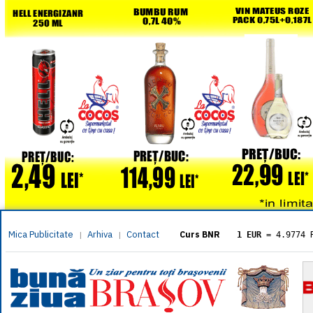
Mica Publicitate
Arhiva
Contact
|
|
Curs BNR
1 EUR
= 4.9774 
1 USD
= 4.3833 
1 GBP
= 5.8304 
1 XAU
= 464.461
1 AED
= 1.1933 
1 AUD
= 2.7957 
1 BGN
= 2.5449 