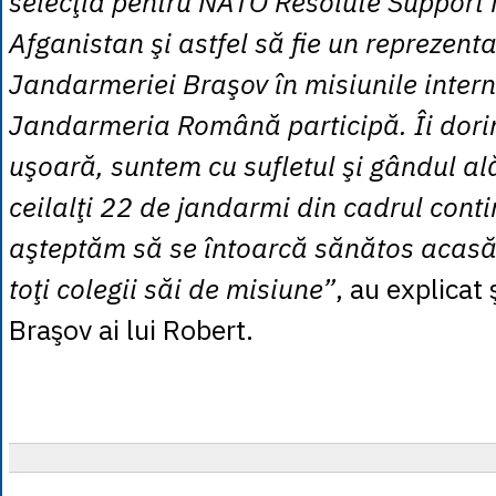
selecţia pentru NATO Resolute Support 
Afganistan şi astfel să fie un reprezent
Jandarmeriei Braşov în misiunile intern
Jandarmeria Română participă. Îi dor
uşoară, suntem cu sufletul şi gândul ală
ceilalţi 22 de jandarmi din cadrul contin
aşteptăm să se întoarcă sănătos acasă
toţi colegii săi de misiune”
, au explicat 
Braşov ai lui Robert.