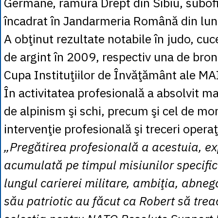
Germane, ramura Drept din Sibiu, subofi
încadrat în Jandarmeria Română din lu
A obţinut rezultate notabile în judo, cu
de argint în 2009, respectiv una de bron
Cupa Instituţiilor de Învăţământ ale MA
În activitatea profesională a absolvit m
de alpinism şi schi, precum şi cel de mo
intervenţie profesională şi treceri operaţ
„Pregătirea profesională a acestuia, e
acumulată pe timpul misiunilor specifi
lungul carierei militare, ambiţia, abnega
său patriotic au făcut ca Robert să trea