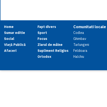
Comunitati locale
Home
Fapt divers
Sumar editie
Sport
Codlea
Social
Focus
Ghimbav
Viață Publică
Ziarul de mâine
Tarlungeni
Afaceri
Supliment Religios
Feldioara
Ortodox
Halchiu