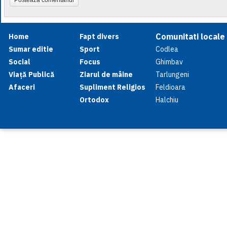
Comunitati locale
Home
Fapt divers
Sumar editie
Sport
Codlea
Social
Focus
Ghimbav
Viață Publică
Ziarul de mâine
Tarlungeni
Afaceri
Supliment Religios
Feldioara
Ortodox
Halchiu