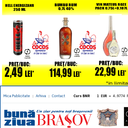
Mica Publicitate
Arhiva
Contact
|
|
Curs BNR
1 EUR
= 4.9774 
1 USD
= 4.3833 
1 GBP
= 5.8304 
1 XAU
= 464.461
1 AED
= 1.1933 
1 AUD
= 2.7957 
1 BGN
= 2.5449 