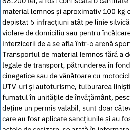
88.200 lei, a fost confiscată o cantitat
material lemnos și aproximativ 100 kg c
depistat 5 infracțiuni atât pe linie silvică
violare de domiciliu sau pentru încălcar
interzicerii de a se afla într-o arenă spor
Transportul de material lemnos fără a 
legale de transport, pătrunderea în fondu
cinegetice sau de vânătoare cu motocicl
UTV-uri și autoturisme, tulburarea liniști
fumatul în unitățile de învățământ, pescu
deține un permis valabil, sunt doar câte
care au fost aplicate sancțiunile și au f
actele de sesizare, se arată în informare