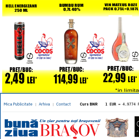
Mica Publicitate
Arhiva
Contact
|
|
Curs BNR
1 EUR
= 4.9774 
1 USD
= 4.3833 
1 GBP
= 5.8304 
1 XAU
= 464.461
1 AED
= 1.1933 
1 AUD
= 2.7957 
1 BGN
= 2.5449 