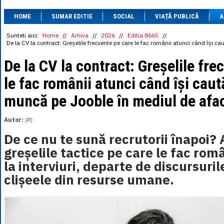
1 BRL
= 0.7714 
HOME
SUMAR EDITIE
SOCIAL
VIAȚĂ PUBLICĂ
1 CAD
= 3.1559 
A
1 CHF
= 5.2813 
1 CNY
= 0.6015 
Sunteti aici:
Home
//
Arhiva
//
2026
//
Editia 8665
//
De la CV la contract: Greșelile frecvente pe care le fac românii atunci când își c
1 CZK
= 0.1993 
1 DKK
= 0.6668 
De la CV la contract: Greșelile fre
1 EGP
= 0.0860 
1 HUF
= 1.2223 
le fac românii atunci când își caut
1 INR
= 0.0513 
1 JPY
= 3.0556 
muncă pe Jooble în mediul de afac
1 KRW
= 0.3047 
1 MDL
= 0.2538 
1 MXN
= 0.2227 
Autor:
(P)
1 NOK
= 0.4191 
1 NZD
= 2.6097 
De ce nu te sună recrutorii înapoi?
1 PLN
= 1.1646 
greșelile tactice pe care le fac român
1 RSD
= 0.0425 
1 RUB
= 0.0530 
la interviuri, departe de discursurile
1 SEK
= 0.4526 
clișeele din resurse umane.
1 TRY
= 0.1141 
1 UAH
= 0.1048 
1 XDR
= 5.9383 
1 ZAR
= 0.2318 