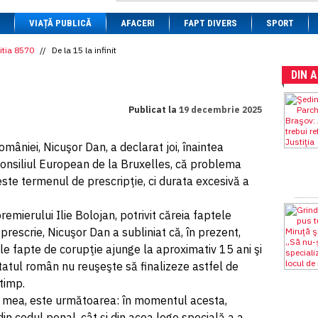
1 BRL
= 0.7714 RON
VIAȚĂ PUBLICĂ
1 CAD
= 3.1559 RON
AFACERI
FAPT DIVERS
SPORT
1 CHF
= 5.2813 RON
1 CNY
= 0.6015 RON
itia 8570
//
De la 15 la infinit
1 CZK
= 0.1993 RON
DIN 
1 DKK
= 0.6668 RON
1 EGP
= 0.0860 RON
1 HUF
= 1.2223 RON
Publicat la
19 decembrie 2025
1 INR
= 0.0513 RON
1 JPY
= 3.0556 RON
1 KRW
= 0.3047 RON
mâniei, Nicuşor Dan, a declarat joi, înaintea
1 MDL
= 0.2538 RON
 Consiliul European de la Bruxelles, că problema
1 MXN
= 0.2227 RON
1 NOK
= 0.4191 RON
ste termenul de prescripţie, ci durata excesivă a
1 NZD
= 2.6097 RON
1 PLN
= 1.1646 RON
emierului Ilie Bolojan, potrivit căreia faptele
1 RSD
= 0.0425 RON
1 RUB
= 0.0530 RON
prescrie, Nicuşor Dan a subliniat că, în prezent,
1 SEK
= 0.4526 RON
e fapte de corupţie ajunge la aproximativ 15 ani şi
1 TRY
= 0.1141 RON
tatul român nu reuşeşte să finalizeze astfel de
1 UAH
= 0.1048 RON
1 XDR
= 5.9383 RON
timp.
1 ZAR
= 0.2318 RON
a mea, este următoarea: în momentul acesta,
in codul penal, cât şi din acea lege specială a a