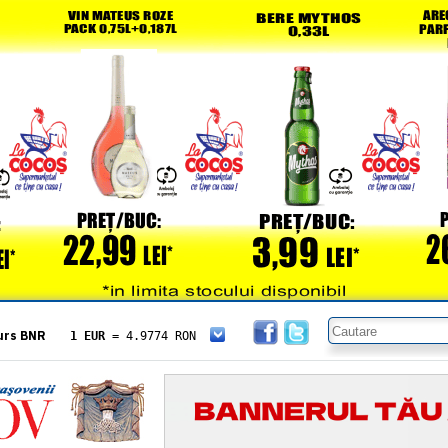
urs BNR
1 EUR
= 4.9774 RON
1 USD
= 4.3833 RON
1 GBP
= 5.8304 RON
1 XAU
= 464.4611 RON
1 AED
= 1.1933 RON
1 AUD
= 2.7957 RON
1 BGN
= 2.5449 RON