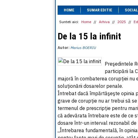
HOME
SUMAR EDITIE
SOCIAL
Sunteti aici:
Home
//
Arhiva
//
2025
//
Ed
De la 15 la infinit
Autor:
Marius BOERIU
Preşedintele Ro
participării la
majoră în combaterea corupţiei nu e
soluţionării dosarelor penale.
Întrebat dacă împărtăşeşte opinia pr
grave de corupţie nu ar trebui să se 
termenul de prescripţie pentru maril
că adevărata întrebare este de ce s
dosare într-un interval rezonabil de 
„Întrebarea fundamentală, în opini
pentru fapte mari de corupţie, atât d