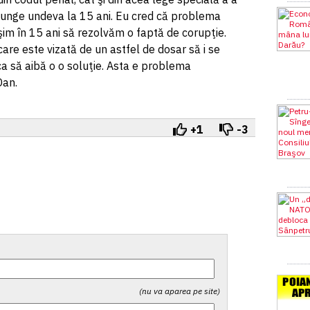
junge undeva la 15 ani. Eu cred că problema
im în 15 ani să rezolvăm o faptă de corupţie.
care este vizată de un astfel de dosar să i se
 ca să aibă o o soluţie. Asta e problema
Dan.
+1
-3
(nu va aparea pe site)