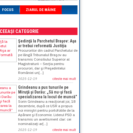
FOCUS
ZIARUL DE MÂINE
ACEEAȘI CATEGORIE
Şedinţă la Parchetul Braşov: Aşa
ar trebui reformată Justiţia
Procurorilor din cadrul Parchetului de
pe lângă Tribunalul Braşov au
transmis Consiliului Superior al
Magistraturii – Secţia pentru
procurori, dar şi Preşedintelui
României un[...]
2025-12-19
citeste mai mult
Grindeanu a pus tunurile pe
Miruţă şi Darău: „Să nu-şi facă
specializarea la locul de muncă”
Sorin Grindeanu a reacţionat joi, 18
decembrie, după ce USR a propus
noi miniştri pentru portofoliile de la
Apărare şi Economie. Liderul PSD a
transmis un avertisment clar: cei
nominalizaţi ar[...]
2025-12-19
citeste mai mult