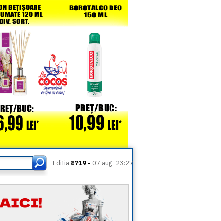
Editia
8719 -
07 aug
23:27