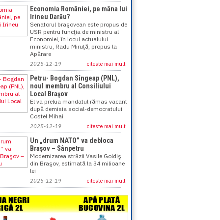
Economia României, pe mâna lui
Irineu Darău?
Senatorul braşovean este propus de
USR pentru funcţia de ministru al
Economiei, în locul actualului
ministru, Radu Miruţă, propus la
Apărare
2025-12-19
citeste mai mult
Petru- Bogdan Sîngeap (PNL),
noul membru al Consiliului
Local Braşov
El va prelua mandatul rămas vacant
după demisia social-democratului
Costel Mihai
2025-12-19
citeste mai mult
Un „drum NATO” va debloca
Braşov – Sânpetru
Modernizarea străzii Vasile Goldiş
din Braşov, estimată la 34 milioane
lei
2025-12-19
citeste mai mult