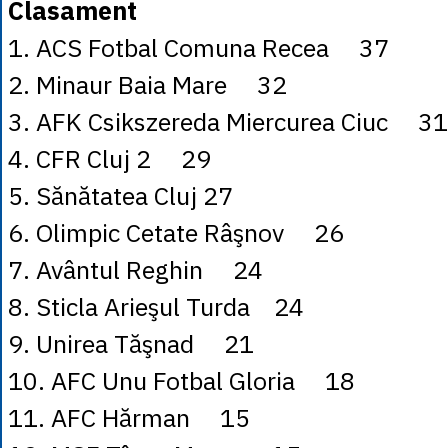
Clasament
1. ACS Fotbal Comuna Recea 37
2. Minaur Baia Mare 32
3. AFK Csikszereda Miercurea Ciuc 31
4. CFR Cluj 2 29
5. Sănătatea Cluj 27
6. Olimpic Cetate Râşnov 26
7. Avântul Reghin 24
8. Sticla Arieşul Turda 24
9. Unirea Tăşnad 21
10. AFC Unu Fotbal Gloria 18
11. AFC Hărman 15