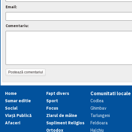
Email:
Comentariu:
Postează comentariul
Comunitati locale
Home
Fapt divers
Sumar editie
Sport
Codlea
Social
Focus
Ghimbav
Viață Publică
Ziarul de mâine
Tarlungeni
Afaceri
Supliment Religios
Feldioara
Ortodox
Halchiu