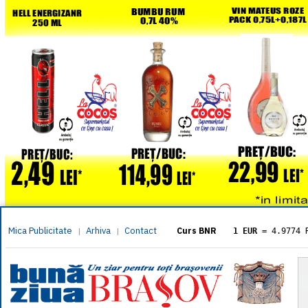
Mica Publicitate
Arhiva
Contact
|
|
Curs BNR
1 EUR
= 4.9774 
1 USD
= 4.3833 
1 GBP
= 5.8304 
1 XAU
= 464.461
1 AED
= 1.1933 
1 AUD
= 2.7957 
1 BGN
= 2.5449 