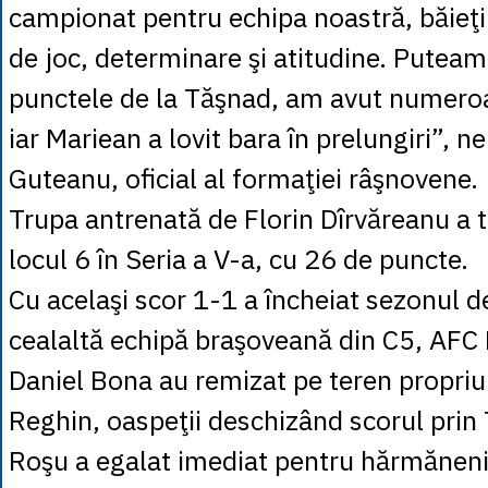
campionat pentru echipa noastră, băieţi
de joc, determinare şi atitudine. Puteam
punctele de la Tăşnad, am avut numeroa
iar Mariean a lovit bara în prelungiri”, n
Guteanu, oficial al formaţiei râşnovene.
Trupa antrenată de Florin Dîrvăreanu a 
locul 6 în Seria a V-a, cu 26 de puncte.
Cu acelaşi scor 1-1 a încheiat sezonul d
cealaltă echipă braşoveană din C5, AFC 
Daniel Bona au remizat pe teren propriu
Reghin, oaspeţii deschizând scorul prin T
Roşu a egalat imediat pentru hărmăneni