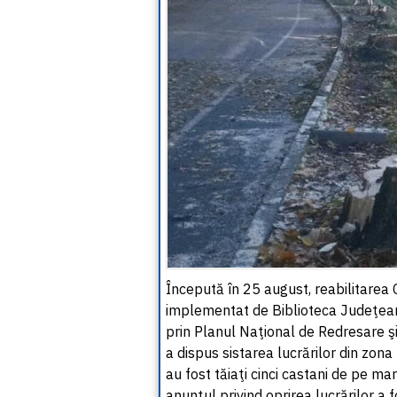
Începută în 25 august, reabilitare
implementat de Biblioteca Judeţean
prin Planul Naţional de Redresare şi 
a dispus sistarea lucrărilor din zon
au fost tăiaţi cinci castani de pe mar
anunţul privind oprirea lucrărilor a