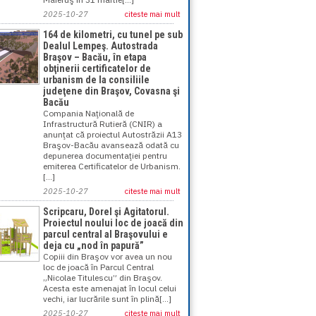
2025-10-27
citeste mai mult
164 de kilometri, cu tunel pe sub
Dealul Lempeş. Autostrada
Braşov – Bacău, în etapa
obţinerii certificatelor de
urbanism de la consiliile
judeţene din Braşov, Covasna şi
Bacău
Compania Naţională de
Infrastructură Rutieră (CNIR) a
anunţat că proiectul Autostrăzii A13
Braşov-Bacău avansează odată cu
depunerea documentaţiei pentru
emiterea Certificatelor de Urbanism.
[...]
2025-10-27
citeste mai mult
Scripcaru, Dorel şi Agitatorul.
Proiectul noului loc de joacă din
parcul central al Braşovului e
deja cu „nod în papură”
Copiii din Braşov vor avea un nou
loc de joacă în Parcul Central
„Nicolae Titulescu” din Braşov.
Acesta este amenajat în locul celui
vechi, iar lucrările sunt în plină[...]
2025-10-27
citeste mai mult