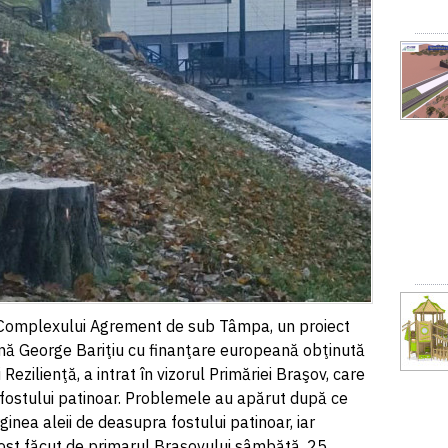
a Complexului Agrement de sub Tâmpa, un proiect
ă George Bariţiu cu finanţare europeană obţinută
Rezilienţă, a intrat în vizorul Primăriei Braşov, care
a fostului patinoar. Problemele au apărut după ce
ginea aleii de deasupra fostului patinoar, iar
 fost făcut de primarul Braşovului sâmbătă, 25