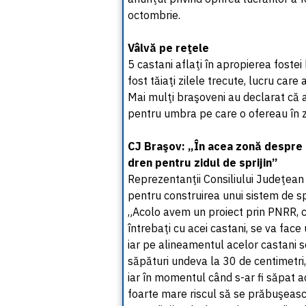
octombrie.
Vâlvă pe reţele
5 castani aflaţi în apropierea fos
fost tăiaţi zilele trecute, lucru care 
Mai mulţi braşoveni au declarat că a
pentru umbra pe care o ofereau în z
CJ Braşov: „În acea zonă despre c
dren pentru zidul de sprijin”
Reprezentanţii Consiliului Judeţean 
pentru construirea unui sistem de sp
„Acolo avem un proiect prin PNRR, 
întrebaţi cu acei castani, se va face
iar pe alineamentul acelor castani 
săpături undeva la 30 de centimetri,
iar în momentul când s-ar fi săpat a
foarte mare riscul să se prăbuşeas