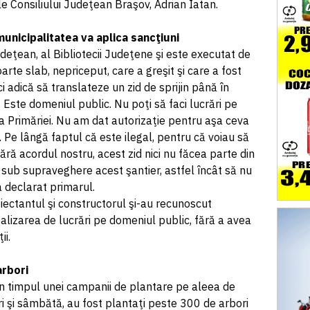
le Consiliului Judeţean Braşov, Adrian Iatan.
municipalitatea va aplica sancţiuni
Judeţean, al Bibliotecii Judeţene şi este executat de
arte slab, nepriceput, care a greşit şi care a fost
ci adică să translateze un zid de sprijin până în
Este domeniul public. Nu poţi să faci lucrări pe
a Primăriei. Nu am dat autorizaţie pentru aşa ceva
. Pe lângă faptul că este ilegal, pentru că voiau să
ără acordul nostru, acest zid nici nu făcea parte din
e sub supraveghere acest şantier, astfel încât să nu
a declarat primarul.
iectantul şi constructorul şi-au recunoscut
ealizarea de lucrări pe domeniul public, fără a avea
ii.
 arbori
în timpul unei campanii de plantare pe aleea de
ri şi sâmbătă, au fost plantaţi peste 300 de arbori