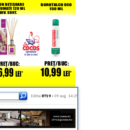
Editia
8719 -
09 aug
14:25