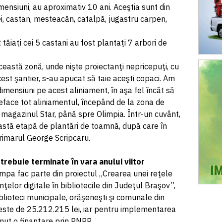
dimensiuni, au aproximativ 10 ani. Aceştia sunt din
ei, castan, mesteacăn, catalpă, jugastru carpen,
t tăiaţi cei 5 castani au fost plantaţi 7 arbori de
 această zonă, unde nişte proiectanţi nepricepuţi, cu
est şantier, s-au apucat să taie aceşti copaci. Am
 dimensiuni pe acest aliniament, în aşa fel încât să
face tot aliniamentul, începând de la zona de
magazinul Star, până spre Olimpia. Într-un cuvânt,
astă etapă de plantări de toamnă, după care în
rimarul George Scripcaru.
rebuie terminate în vara anului viitor
mpa fac parte din proiectul „Crearea unei reţele
elor digitale în bibliotecile din Judeţul Braşov”,
lioteci municipale, orăşeneşti şi comunale din
 este de 25.212.215 lei, iar pentru implementarea
ţinut o finanţare prin PNRR.