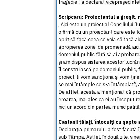
tragedie”, a declarat vicepreşedinte
Scripcaru: Proiectantul a greşit, 
„Aici este un proiect al Consiliului 
o firmă cu un proiectant care este fo
oprit să facă ceea ce voia să facă ai
apropierea zonei de promenadă aici. 
domeniul public fără să ai aprobare
şi am dispus sistarea acestor lucrări
îl construiască pe domeniul public, f
proiect. Îi vom sancţiona şi vom ţin
se mai întâmple ce s-a întâmplat”, 
De altfel, acesta a menţionat că pro
eroarea, mai ales că ei au început r
nici un acord din partea municipalităţ
Castanii tăiaţi, înlocuiţi cu şapte
Declaraţia primarului a fost făcută 
sub Tâmpa. Astfel, în două zile, vine