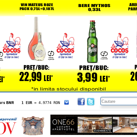
urs BNR
1 EUR
= 4.9774 RON
1 USD
= 4.3833 RON
1 GBP
= 5.8304 RON
1 XAU
= 464.4611 RON
1 AED
= 1.1933 RON
1 AUD
= 2.7957 RON
1 BGN
= 2.5449 RON