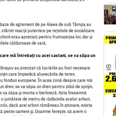
tei baze de agrement de pe Aleea de sub Tâmpa au
a stârnit reacţii puternice pe reţelele de socializare.
rborii erau apreciaţi pentru frumuseţea lor, dar şi
ilele călduroase de vară.
are mă întrebaţi cu acei castani, se va săpa un
Braşov au precizat că lucrările au fost necesare
rijin care împiedică alunecările de teren.
cu fonduri europene. În acea zonă despre care mă
 un dren, se va săpa un dren pentru zidul de sprijin,
se va săpa şi monta o berlineză. Asta înseamnă
 o jumătate de metru de rădăcinile acelor arbori,
colo, dacă acei arbori rămâneau în picioare, exista
că peste oameni şi, Doamne fereşte, să avem o