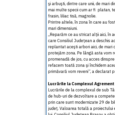
şi arbuşti, dintre care unii, de mari 
mai multe specii cum ar fi platan, t
frasin, liliac tisă, magnolie.
Printre altele, în zona în care au fos
mari dimensiuni.
„Reparăm ce au stricat alţii aici, în
care Consiliul Judeţean a deschis ac
replantat aceşti arbori aici, de mari
protejăm zona. Pe lângă asta vom re
promenadă de jos, cu acces dinspre 
refacem toată zona şi închidem ace
primăvară vom reveni”, a declarat p
Lucrările la Complexul Agrement t
Lucrările de la complexul de sub Tâ
de hub-uri de dezvoltare a competenţ
prin care sunt modernizate 29 de bib
judeţ. Valoarea totală a proiectului
lui, Consiliul Judeţean Braşov a ob