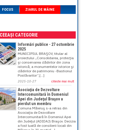
FOCUS
ZIARUL DE MÂINE
ACEEAȘI CATEGORIE
Informări publice - 27 octombrie
2025
MUNICIPIUL BRAŞOV, titular al
proiectului „Consolidarea, protecţia
şi conservarea clădirilor din zona
istorică, a monumentelor istorice şi
clădirilor de patrimoniu -Bastionul
Postăvarilor”,[...]
2025-10-27
citeste mai mult
Asociaţia de Dezvoltare
Intercomunitară în Domeniul
Apei din Judeţul Braşov a
pierdut un membru
Comuna Măieruş s-a retras din
Asociaţia de Dezvoltare
Intercomunitară în Domeniul Apei
din Judeţul (ADIDAJ) Braşov. Decizia
a fost luată de consilierii locali din
Măieruş în 31 martie[...]