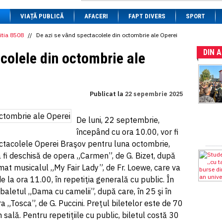
1 BRL
= 0.7714 RON
VIAȚĂ PUBLICĂ
1 CAD
= 3.1559 RON
AFACERI
FAPT DIVERS
SPORT
1 CHF
= 5.2813 RON
1 CNY
= 0.6015 RON
itia 8508
//
De azi se vând spectacolele din octombrie ale Operei
1 CZK
= 0.1993 RON
DIN 
1 DKK
= 0.6668 RON
colele din octombrie ale
1 EGP
= 0.0860 RON
1 HUF
= 1.2223 RON
1 INR
= 0.0513 RON
1 JPY
= 3.0556 RON
Publicat la
22 sepembrie 2025
1 KRW
= 0.3047 RON
1 MDL
= 0.2538 RON
1 MXN
= 0.2227 RON
De luni, 22 septembrie,
1 NOK
= 0.4191 RON
începând cu ora 10.00, vor fi
1 NZD
= 2.6097 RON
1 PLN
= 1.1646 RON
ctacolele Operei Braşov pentru luna octombrie,
1 RSD
= 0.0425 RON
 va fi deschisă de opera „Carmen”, de G. Bizet, după
1 RUB
= 0.0530 RON
mat musicalul „My Fair Lady”, de Fr. Loewe, care va
1 SEK
= 0.4526 RON
1 TRY
= 0.1141 RON
de la ora 11.00, în repetiţia generală cu public. În
1 UAH
= 0.1048 RON
baletul „Dama cu camelii”, după care, în 25 şi în
1 XDR
= 5.9383 RON
„Tosca”, de G. Puccini. Preţul biletelor este de 70
1 ZAR
= 0.2318 RON
n sală. Pentru repetiţiile cu public, biletul costă 30