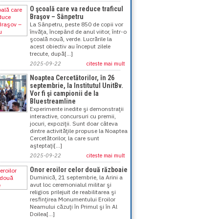
O şcoală care va reduce traficul
Braşov – Sânpetru
La Sânpetru, peste 850 de copii vor
învăţa, începând de anul viitor, într-o
şcoală nouă, verde. Lucrările la
acest obiectiv au început zilele
trecute, după[...]
2025-09-22
citeste mai mult
Noaptea Cercetătorilor, în 26
septembrie, la Institutul UnitBv.
Vor fi şi campionii de la
Bluestreamline
Experimente inedite şi demonstraţii
interactive, concursuri cu premii,
jocuri, expoziţii. Sunt doar câteva
dintre activităţile propuse la Noaptea
Cercetătorilor, la care sunt
aşteptaţi[...]
2025-09-22
citeste mai mult
Onor eroilor celor două războaie
Duminică, 21 septembrie, la Arini a
avut loc ceremonialul militar şi
religios prilejuit de reabilitarea şi
resfinţirea Monumentului Eroilor
Neamului căzuţi în Primul şi în Al
Doilea[...]