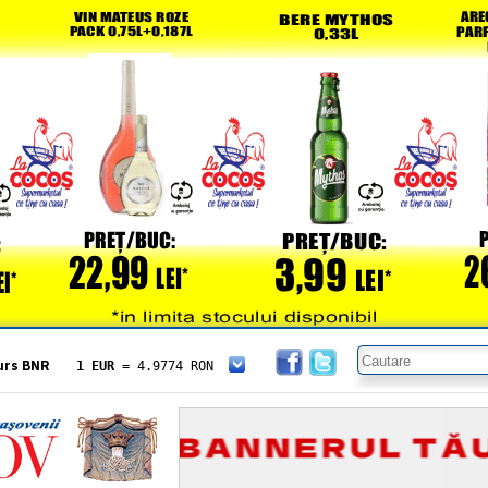
urs BNR
1 EUR
= 4.9774 RON
1 USD
= 4.3833 RON
1 GBP
= 5.8304 RON
1 XAU
= 464.4611 RON
1 AED
= 1.1933 RON
1 AUD
= 2.7957 RON
1 BGN
= 2.5449 RON