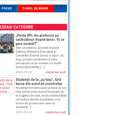
FOCUS
ZIARUL DE MÂINE
ACEEAȘI CATEGORIE
„Peste 99% din profesori au
calificativul «foarte bine». Vi se
pare normal?”
Într-un interviu acordat revistei
Dilema, Ministrul Educaţiei şi
Cercetării, Daniel David, a spus că,
deşi şcoala românească este
percepută ca un sistem cu multe
disfuncţionalităţi,[...]
2025-09-22
citeste mai mult
Studenţii de la „cu taxa”, fără
burse din acest an universitar
Studenţii înmatriculaţi la taxă nu vor
mai putea primi burse finanţate de
la bugetul de stat, însă universităţile
vor putea decide acordarea unor
burse de şcolarizare care să
acopere[...]
2025-09-22
citeste mai mult