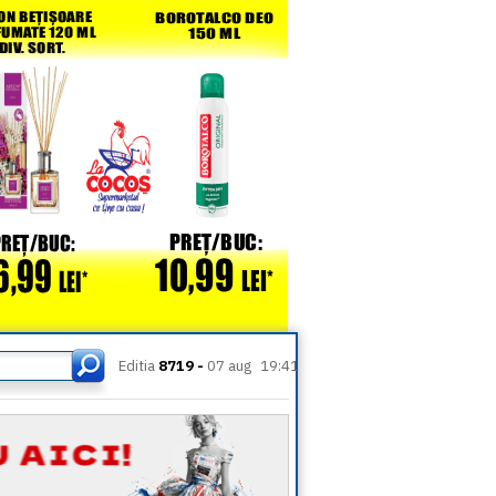
Editia
8719 -
07 aug
19:41