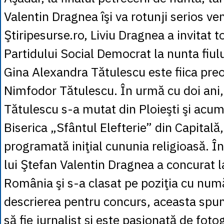
Valentin Dragnea îşi va rotunji serios veni
Ştiripesurse.ro, Liviu Dragnea a invitat toţ
Partidului Social Democrat la nunta fiulu
Gina Alexandra Tătulescu este fiica preo
Nimfodor Tătulescu. În urmă cu doi ani,
Tătulescu s-a mutat din Ploieşti şi acum
Biserica „Sfântul Elefterie” din Capitală
programată iniţial cununia religioasă. 
lui Ştefan Valentin Dragnea a concurat 
România şi s-a clasat pe poziţia cu num
descrierea pentru concurs, aceasta spun
să fie jurnalist şi este pasionată de fotog