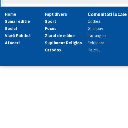
Comunitati locale
Home
Fapt divers
Sumar editie
Sport
Codlea
Social
Focus
Ghimbav
Viață Publică
Ziarul de mâine
Tarlungeni
Afaceri
Supliment Religios
Feldioara
Ortodox
Halchiu