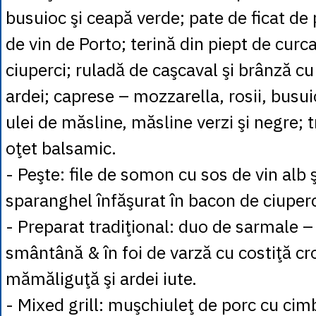
busuioc şi ceapă verde; pate de ficat d
de vin de Porto; terină din piept de curca
ciuperci; ruladă de caşcaval şi brânză c
ardei; caprese – mozzarella, rosii, busui
ulei de măsline, măsline verzi şi negre; t
oţet balsamic.
- Peşte: file de somon cu sos de vin alb ş
sparanghel înfăşurat în bacon de ciuperc
- Preparat tradiţional: duo de sarmale – 
smântână & în foi de varză cu costiţă cr
mămăliguţă şi ardei iute.
- Mixed grill: muşchiuleţ de porc cu cim