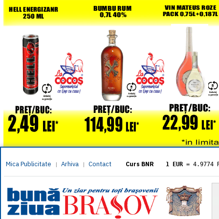
Mica Publicitate
Arhiva
Contact
|
|
Curs BNR
1 EUR
= 4.9774 
1 USD
= 4.3833 
1 GBP
= 5.8304 
1 XAU
= 464.461
1 AED
= 1.1933 
1 AUD
= 2.7957 
1 BGN
= 2.5449 