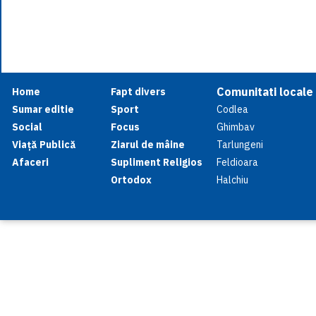
Comunitati locale
Home
Fapt divers
Sumar editie
Sport
Codlea
Social
Focus
Ghimbav
Viață Publică
Ziarul de mâine
Tarlungeni
Afaceri
Supliment Religios
Feldioara
Ortodox
Halchiu