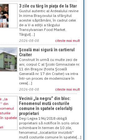
3 zile cu târg în piaţa de la Star
Gustul autentic al Ardealului revine
în inima Braşovului la sfârşitul
acestei săptămâni, în cadrul celei
de-a V-a ediţii a târgului
Transylvanian Food Market.
Târgul[...]
2026-08-08
citeste mai mult
Şcoală mai sigură în cartierul
Craiter
Construit în urmă cu multe zeci de
ani, corpul C al Şcolii Gimnaziale nr.
11 din Braşov (fosta Şcoală
Generală nr. 17 din Craiter) va intra
într-un proces de modernizare în
ceea[...]
2026-08-08
citeste mai mult
Vecinii „la negru” din bloc:
Fenomenul mută costurile
comune în spatele celorlalţi
proprietari
Deşi Legea 196/2018 obligă
proprietarii să notifice în scris orice
schimbare în termen de 10 zile,
fenomenul „locatarilor invizibili”
mută costurile comune în spatele[...]