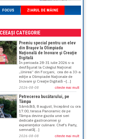
FOCUS
ZIARUL DE MÂINE
ACEEAȘI CATEGORIE
Premiu special pentru un elev
din Braşov la Olimpiada
Naţională de Inovare şi Creaţie
Digitală
În perioada 28-31 iulie 2026 s-a
desfăşurat la Colegiul Naţional
„Unirea” din Focşani, cea de-a 33-a
ediţie a Olimpiadei Naţionale de
Inovare şi Creaţie Digitală –[...]
2026-08-08
citeste mai mult
Petrecerea bucătarului, pe
Tâmpa
Sâmbătă, 8 august, începând cu ora
17.00, terasa Panoramic de pe
Tâmpa devine gazda unei seri
dedicate gastronomiei şi
experienţelor culinare. Chef’s Party,
semnată[...]
2026-08-08
citeste mai mult