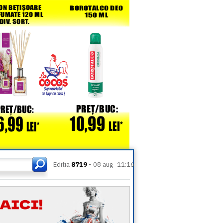
Editia
8719 -
08 aug
11:16