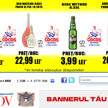
urs BNR
1 EUR
= 4.9774 RON
1 USD
= 4.3833 RON
1 GBP
= 5.8304 RON
1 XAU
= 464.4611 RON
1 AED
= 1.1933 RON
1 AUD
= 2.7957 RON
1 BGN
= 2.5449 RON