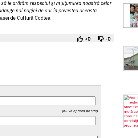
să le arătăm respectul şi mulţumirea noastră celor
adauge noi pagini de aur în povestea aceasta
Casei de Cultură Codlea.
+0
-0
(nu va aparea pe site)