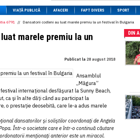
1 BRL
= 0.7714 RON
VIAȚĂ PUBLICĂ
1 CAD
= 3.1559 RON
AFACERI
FAPT DIVERS
SPORT
1 CHF
= 5.2813 RON
1 CNY
= 0.6015 RON
itia 6791
//
Dansatorii codleni au luat marele premiu la un festival în Bulgaria
1 CZK
= 0.1993 RON
DIN 
1 DKK
= 0.6668 RON
 luat marele premiu la un
1 EGP
= 0.0860 RON
1 HUF
= 1.2223 RON
1 INR
= 0.0513 RON
1 JPY
= 3.0556 RON
Publicat la
28 august 2018
1 KRW
= 0.3047 RON
1 MDL
= 0.2538 RON
1 MXN
= 0.2227 RON
Ansamblul
1 NOK
= 0.4191 RON
„Măgura”
1 NZD
= 2.6097 RON
1 PLN
= 1.1646 RON
, festival internaţional desfăşurat la Sunny Beach,
1 RSD
= 0.0425 RON
t, ca şi în alte dăţi când au participat la
1 RUB
= 0.0530 RON
e, o prestaţie deosebită, care le-a adus marele
1 SEK
= 0.4526 RON
1 TRY
= 0.1141 RON
1 UAH
= 0.1048 RON
pţional dansatorilor şi soliştilor coordonaţi de Angela
1 XDR
= 5.9383 RON
Popa. Într-o societate care e într-o continuă căutare
1 ZAR
= 0.2318 RON
ordonatorii menţionaţi anterior este un miracol.