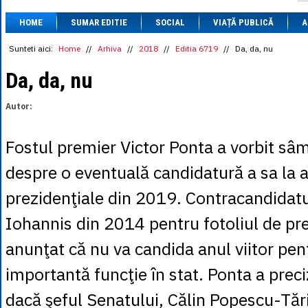
1 BRL
= 0.7714 
HOME
SUMAR EDITIE
SOCIAL
VIAȚĂ PUBLICĂ
1 CAD
= 3.1559 
A
1 CHF
= 5.2813 
1 CNY
= 0.6015 
Sunteti aici:
Home
//
Arhiva
//
2018
//
Editia 6719
//
Da, da, nu
1 CZK
= 0.1993 
1 DKK
= 0.6668 
Da, da, nu
1 EGP
= 0.0860 
1 HUF
= 1.2223 
Autor:
1 INR
= 0.0513 
1 JPY
= 3.0556 
1 KRW
= 0.3047 
Fostul premier Victor Ponta a vorbit sâ
1 MDL
= 0.2538 
1 MXN
= 0.2227 
despre o eventuală candidatură a sa la a
1 NOK
= 0.4191 
1 NZD
= 2.6097 
prezidenţiale din 2019. Contracandidatu
1 PLN
= 1.1646 
1 RSD
= 0.0425 
Iohannis din 2014 pentru fotoliul de pr
1 RUB
= 0.0530 
1 SEK
= 0.4526 
anunţat că nu va candida anul viitor pen
1 TRY
= 0.1141 
1 UAH
= 0.1048 
importantă funcţie în stat. Ponta a preciz
1 XDR
= 5.9383 
1 ZAR
= 0.2318 
dacă şeful Senatului, Călin Popescu-Tăr