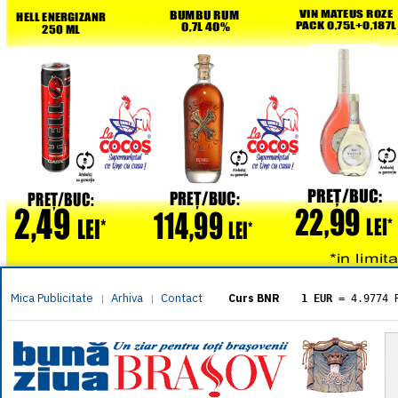
Mica Publicitate
Arhiva
Contact
|
|
Curs BNR
1 EUR
= 4.9774 
1 USD
= 4.3833 
1 GBP
= 5.8304 
1 XAU
= 464.461
1 AED
= 1.1933 
1 AUD
= 2.7957 
1 BGN
= 2.5449 