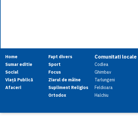
Comunitati locale
Home
Fapt divers
Sumar editie
Sport
Codlea
Social
Focus
Ghimbav
Viață Publică
Ziarul de mâine
Tarlungeni
Afaceri
Supliment Religios
Feldioara
Ortodox
Halchiu