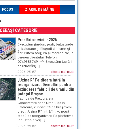
FOCUS
ZIARUL DE MÂINE
e
ACEEAȘI CATEGORIE
Prestări servicii - 2026
Executăm garduri, porţi, balustrade
şi balcoane şi filegorii din lemn şi
fier. Putem asigura şi materialele, la
cererea clientului. Telefon
0749585749. *** Executăm lucrări
de renovări[...]
2026-08-07
citeste mai mult
„Uzina R” Feldioara intră în
reorganizare: Demolări pentru
extinderea fabricii de uraniu din
judeţul Braşov
Fabrica de Prelucrare a
Concentratelor de Uraniu de la
Feldioara, cunoscută de braşoveni
drept „Uzina R”, intră într-o nouă
etapă de reorganizare. Pe platforma
industrială vor[...]
2026-08-07
citeste mai mult