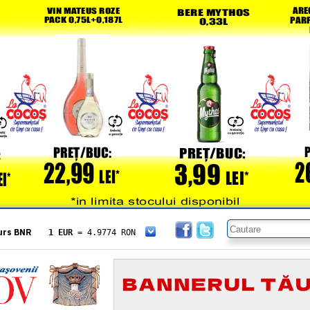
urs BNR
1 EUR
= 4.9774 RON
1 USD
= 4.3833 RON
1 GBP
= 5.8304 RON
1 XAU
= 464.4611 RON
1 AED
= 1.1933 RON
1 AUD
= 2.7957 RON
1 BGN
= 2.5449 RON