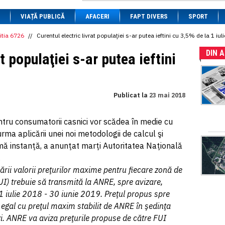
1 BRL
= 0.7714 RON
VIAȚĂ PUBLICĂ
1 CAD
= 3.1559 RON
AFACERI
FAPT DIVERS
SPORT
1 CHF
= 5.2813 RON
1 CNY
= 0.6015 RON
itia 6726
//
Curentul electric livrat populaţiei s-ar putea ieftini cu 3,5% de la 1 iuli
1 CZK
= 0.1993 RON
DIN 
1 DKK
= 0.6668 RON
t populaţiei s-ar putea ieftini
1 EGP
= 0.0860 RON
1 HUF
= 1.2223 RON
1 INR
= 0.0513 RON
1 JPY
= 3.0556 RON
Publicat la
23 mai 2018
1 KRW
= 0.3047 RON
1 MDL
= 0.2538 RON
1 MXN
= 0.2227 RON
ntru consumatorii casnici vor scădea în medie cu
1 NOK
= 0.4191 RON
rma aplicării unei noi metodologii de calcul şi
1 NZD
= 2.6097 RON
1 PLN
= 1.1646 RON
timă instanţă, a anunţat marţi Autoritatea Naţională
1 RSD
= 0.0425 RON
.
1 RUB
= 0.0530 RON
ării valorii preţurilor maxime pentru fiecare zonă de
1 SEK
= 0.4526 RON
1 TRY
= 0.1141 RON
FUI) trebuie să transmită la ANRE, spre avizare,
1 UAH
= 0.1048 RON
l 1 iulie 2018 - 30 iunie 2019. Preţul propus spre
1 XDR
= 5.9383 RON
 egal cu preţul maxim stabilit de ANRE în şedinţa
1 ZAR
= 0.2318 RON
i. ANRE va aviza preţurile propuse de către FUI