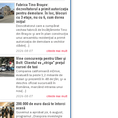
Fabrica Tino Braşov:
dezvoltatorul a primit autorizaţia
pentru demolare. În loc, blocuri
cu 3 etaje, nu cu 6, cum dorea
iniţial
Dezvoltatorul care a cumpărat
vechea fabrică de încălţăminte Tino
din Braşov şi are în plan construcţia
unui ansamblu rezidenţial a primit
autorizaţia de demolare a vechilor
clădiri[...]
2026-08-07
citeste mai mult
Vine concurenţa pentru Uber şi
Bolt: Clientul va „striga” preţul
cursei de taxi
Compania californiană inDrive,
evaluată la peste 1,2 miliarde de
dolari şi prezentă în 48 de ţări, şi-a
deschis oficial sucursală în
România, marcând intrarea unui
nou[...]
2026-08-07
citeste mai mult
200.000 de euro dacă te întorci
acasă
Guvernul a aprobat joi, 6 august,
programul „Diaspora investeşte