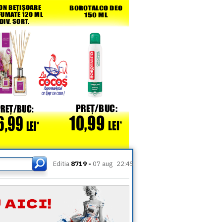
Editia
8719 -
07 aug
22:45