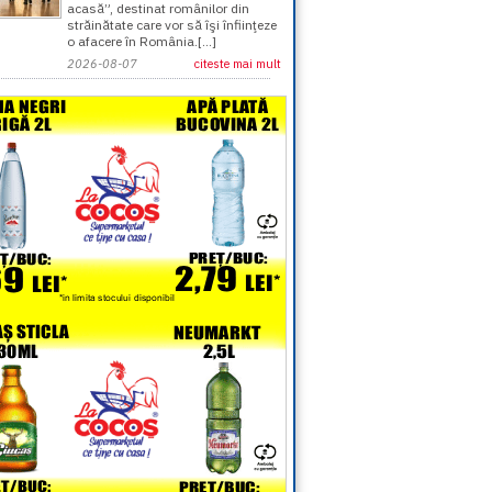
acasă”, destinat românilor din
străinătate care vor să îşi înfiinţeze
o afacere în România.[...]
2026-08-07
citeste mai mult