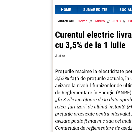
HOME
SUMAR EDITIE
SOCIAL
Sunteti aici:
Home
//
Arhiva
//
2018
//
Ed
Curentul electric livra
cu 3,5% de la 1 iulie
Autor:
Preţurile maxime la electricitate pe
3,53% faţă de preţurile actuale, în u
avizare la nivelul furnizorilor de ul
de Reglementare în Energie (ANRE)
„În 3 zile lucrătoare de la data aprob
reţea, furnizorii de ultimă instanţă (
preţurile practicate pentru intervalu
avizare poate fi mai mic sau cel mult
Comitetului de reglementare de astăz