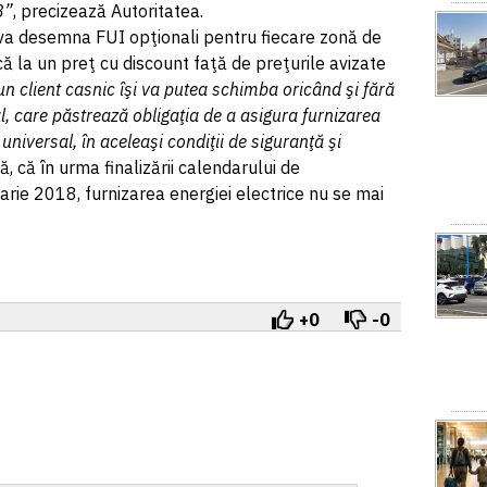
8”
, precizează Autoritatea.
va desemna FUI opţionali pentru fiecare zonă de
că la un preţ cu discount faţă de preţurile avizate
un client casnic îşi va putea schimba oricând şi fără
l, care păstrează obligaţia de a asigura furnizarea
 universal, în aceleaşi condiţii de siguranţă şi
, că în urma finalizării calendarului de
rie 2018, furnizarea energiei electrice nu se mai
+0
-0