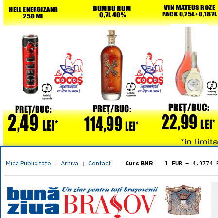
Mica Publicitate
Arhiva
Contact
|
|
Curs BNR
1 EUR
= 4.9774 
1 USD
= 4.3833 
1 GBP
= 5.8304 
1 XAU
= 464.461
1 AED
= 1.1933 
1 AUD
= 2.7957 
1 BGN
= 2.5449 