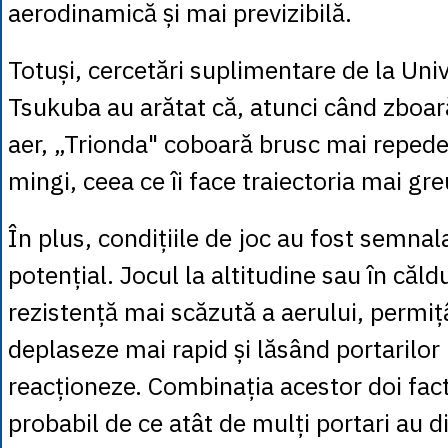
aerodinamică și mai previzibilă.
Totuși, cercetări suplimentare de la Uni
Tsukuba au arătat că, atunci când zboară
aer, „Trionda" coboară brusc mai repede
mingi, ceea ce îi face traiectoria mai gre
În plus, condițiile de joc au fost semnal
potențial. Jocul la altitudine sau în căl
rezistență mai scăzută a aerului, permiț
deplaseze mai rapid și lăsând portarilor
reacționeze. Combinația acestor doi fact
probabil de ce atât de mulți portari au dif