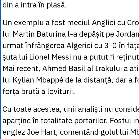
din a intra în plasă.
Un exemplu a fost meciul Angliei cu Cro
lui Martin Baturina l-a depășit pe Jordan
urmat înfrângerea Algeriei cu 3-0 în faț
șuta lui Lionel Messi nu a putut fi rețin
Mai recent, Ahmed Basil al Irakului a a
lui Kylian Mbappé de la distanță, dar a fo
forța brută a loviturii.
Cu toate acestea, unii analiști nu consid
aparține în totalitate portarilor. Fostul i
englez Joe Hart, comentând golul lui M