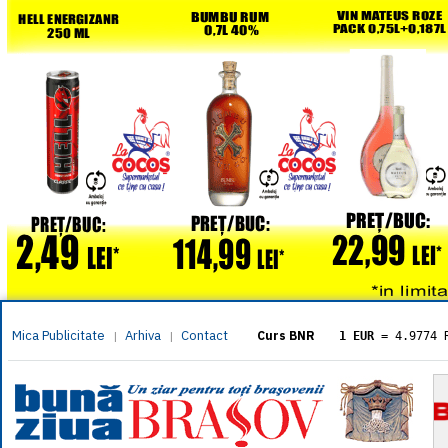
Mica Publicitate
Arhiva
Contact
|
|
Curs BNR
1 EUR
= 4.9774 
1 USD
= 4.3833 
1 GBP
= 5.8304 
1 XAU
= 464.461
1 AED
= 1.1933 
1 AUD
= 2.7957 
1 BGN
= 2.5449 