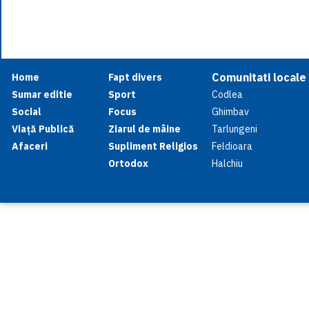
Comunitati locale
Home
Fapt divers
Sumar editie
Sport
Codlea
Social
Focus
Ghimbav
Viață Publică
Ziarul de mâine
Tarlungeni
Afaceri
Supliment Religios
Feldioara
Ortodox
Halchiu