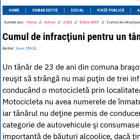
1 BRL
= 0.7714 
HOME
SUMAR EDITIE
SOCIAL
VIAȚĂ PUBLICĂ
1 CAD
= 3.1559 
A
1 CHF
= 5.2813 
1 CNY
= 0.6015 
Sunteti aici:
Home
//
Arhiva
//
2018
//
Editia 6807
//
Cumul de infracţiun
1 CZK
= 0.1993 
1 DKK
= 0.6668 
Cumul de infracţiuni pentru un tâ
1 EGP
= 0.0860 
1 HUF
= 1.2223 
Autor:
Sorin ŢÎRCĂ
1 INR
= 0.0513 
1 JPY
= 3.0556 
1 KRW
= 0.3047 
Un tânăr de 23 de ani din comuna braşo
1 MDL
= 0.2538 
1 MXN
= 0.2227 
reuşit să strângă nu mai puţin de trei inf
1 NOK
= 0.4191 
1 NZD
= 2.6097 
conducând o motocicletă prin localitate
1 PLN
= 1.1646 
1 RSD
= 0.0425 
Motocicleta nu avea numerele de înmatr
1 RUB
= 0.0530 
1 SEK
= 0.4526 
iar tânărul nu deţine permis de conduce
1 TRY
= 0.1141 
1 UAH
= 0.1048 
categorie de autovehicule şi consumase 
1 XDR
= 5.9383 
1 ZAR
= 0.2318 
importantă de băuturi alcoolice, dacă ţ