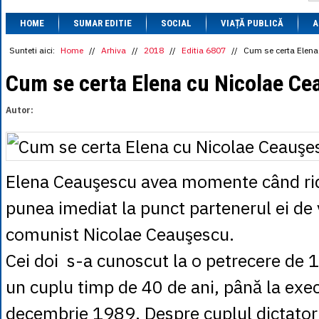
1 BRL
= 0.7714 
HOME
SUMAR EDITIE
SOCIAL
VIAȚĂ PUBLICĂ
1 CAD
= 3.1559 
A
1 CHF
= 5.2813 
1 CNY
= 0.6015 
Sunteti aici:
Home
//
Arhiva
//
2018
//
Editia 6807
//
Cum se certa Elena
1 CZK
= 0.1993 
1 DKK
= 0.6668 
Cum se certa Elena cu Nicolae C
1 EGP
= 0.0860 
1 HUF
= 1.2223 
Autor:
1 INR
= 0.0513 
1 JPY
= 3.0556 
1 KRW
= 0.3047 
1 MDL
= 0.2538 
1 MXN
= 0.2227 
Elena Ceauşescu avea momente când ridic
1 NOK
= 0.4191 
1 NZD
= 2.6097 
punea imediat la punct partenerul ei de v
1 PLN
= 1.1646 
1 RSD
= 0.0425 
comunist Nicolae Ceauşescu.
1 RUB
= 0.0530 
1 SEK
= 0.4526 
Cei doi s-a cunoscut la o petrecere de 1
1 TRY
= 0.1141 
1 UAH
= 0.1048 
1 XDR
= 5.9383 
un cuplu timp de 40 de ani, până la exec
1 ZAR
= 0.2318 
decembrie 1989. Despre cuplul dictatoria