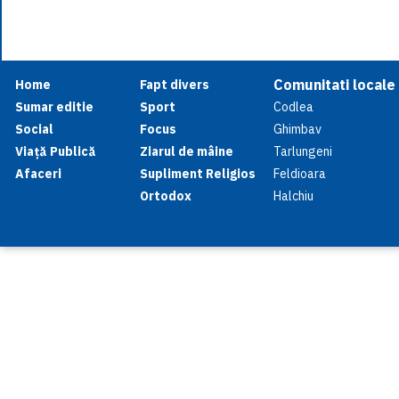
Comunitati locale
Home
Fapt divers
Sumar editie
Sport
Codlea
Social
Focus
Ghimbav
Viață Publică
Ziarul de mâine
Tarlungeni
Afaceri
Supliment Religios
Feldioara
Ortodox
Halchiu