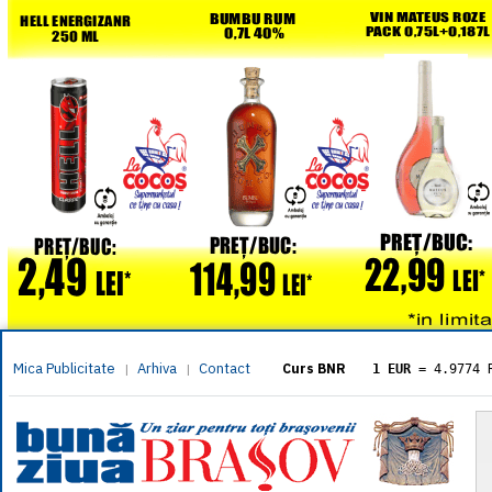
Mica Publicitate
Arhiva
Contact
|
|
Curs BNR
1 EUR
= 4.9774 
1 USD
= 4.3833 
1 GBP
= 5.8304 
1 XAU
= 464.461
1 AED
= 1.1933 
1 AUD
= 2.7957 
1 BGN
= 2.5449 