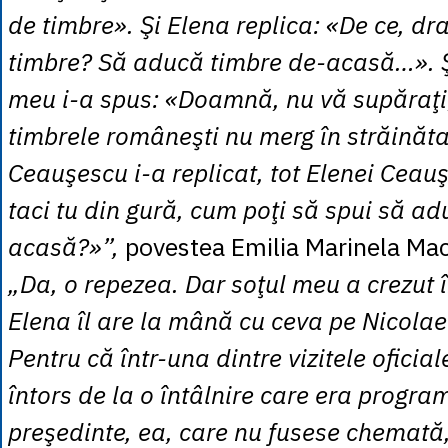
de timbre». Şi Elena replica: «De ce, dr
timbre? Să aducă timbre de-acasă…». Ş
meu i-a spus: «Doamnă, nu vă supăraţi, 
timbrele româneşti nu merg în străinăta
Ceauşescu i-a replicat, tot Elenei Ceau
taci tu din gură, cum poţi să spui să a
acasă?»”,
povestea Emilia Marinela Ma
„Da, o repezea. Dar soţul meu a crezut
Elena îl are la mână cu ceva pe Nicola
Pentru că într-una dintre vizitele oficial
întors de la o întâlnire care era progra
preşedinte, ea, care nu fusese chemată,