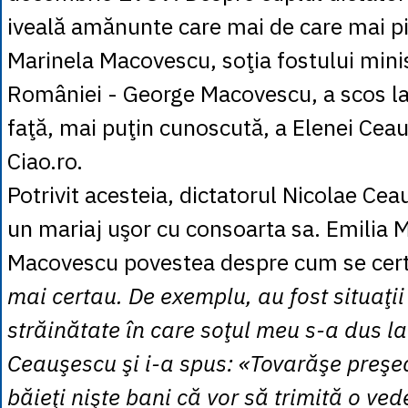
iveală amănunte care mai de care mai pi
Marinela Macovescu, soţia fostului mini
României - George Macovescu, a scos la
faţă, mai puţin cunoscută, a Elenei Ceau
Ciao.ro.
Potrivit acesteia, dictatorul Nicolae Ce
un mariaj uşor cu consoarta sa. Emilia 
Macovescu povestea despre cum se cert
mai certau. De exemplu, au fost situaţii 
străinătate în care soţul meu s-a dus l
Ceauşescu şi i-a spus: «Tovarăşe preşed
băieţi nişte bani că vor să trimită o ved