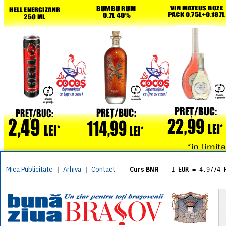
Mica Publicitate
Arhiva
Contact
|
|
Curs BNR
1 EUR
= 4.9774 
1 USD
= 4.3833 
1 GBP
= 5.8304 
1 XAU
= 464.461
1 AED
= 1.1933 
1 AUD
= 2.7957 
1 BGN
= 2.5449 