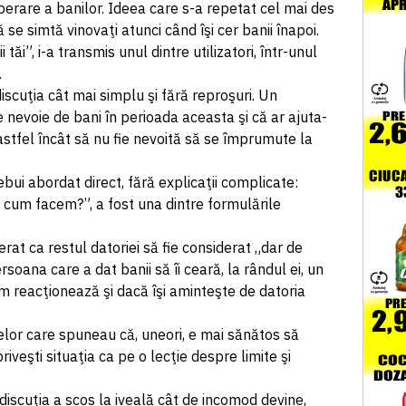
perare a banilor. Ideea care s-a repetat cel mai des
 se simtă vinovaţi atunci când îşi cer banii înapoi.
tăi”, i-a transmis unul dintre utilizatori, într-unul
.
scuţia cât mai simplu şi fără reproşuri. Un
e nevoie de bani în perioada aceasta şi că ar ajuta-
astfel încât să nu fie nevoită să se împrumute la
ebui abordat direct, fără explicaţii complicate:
a cum facem?”, a fost una dintre formulările
erat ca restul datoriei să fie considerat „dar de
soana care a dat banii să îi ceară, la rândul ei, un
m reacţionează şi dacă îşi aminteşte de datoria
celor care spuneau că, uneori, e mai sănătos să
riveşti situaţia ca pe o lecţie despre limite şi
, discuţia a scos la iveală cât de incomod devine,