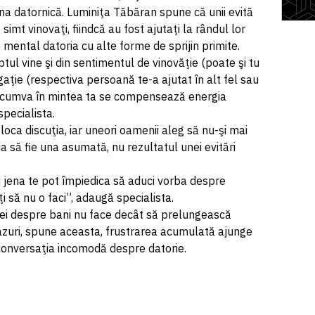
ana datornică. Luminiţa Tăbăran spune că unii evită
 simt vinovaţi, fiindcă au fost ajutaţi la rândul lor
ental datoria cu alte forme de sprijin primite.
ptul vine şi din sentimentul de vinovăţie (poate şi tu
igaţie (respectiva persoană te-a ajutat în alt fel sau
 şi cumva în mintea ta se compensează energia
specialista.
bloca discuţia, iar uneori oamenii aleg să nu-şi mai
a să fie una asumată, nu rezultatul unei evitări
u jena te pot împiedica să aduci vorba despre
i să nu o faci”, adaugă specialista.
uţiei despre bani nu face decât să prelungească
azuri, spune aceasta, frustrarea acumulată ajunge
 conversaţia incomodă despre datorie.