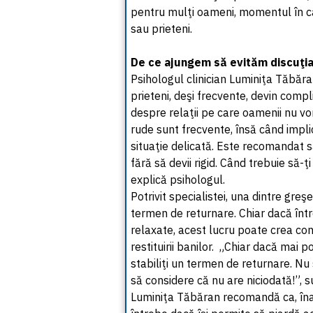
pentru mulţi oameni, momentul în car
sau prieteni.
De ce ajungem să evităm discuţia
Psihologul clinician Luminiţa Tăbăr
prieteni, deşi frecvente, devin comp
despre relaţii pe care oamenii nu vo
rude sunt frecvente, însă când impl
situaţie delicată. Este recomandat s
fără să devii rigid. Când trebuie să-ţi 
explică psihologul.
Potrivit specialistei, una dintre gre
termen de returnare. Chiar dacă într
relaxate, acest lucru poate crea c
restituirii banilor. „Chiar dacă mai p
stabiliţi un termen de returnare. Nu 
să considere că nu are niciodată!”, s
Luminiţa Tăbăran recomandă ca, îna