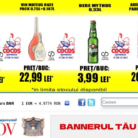
urs BNR
1 EUR
= 4.9774 RON
1 USD
= 4.3833 RON
1 GBP
= 5.8304 RON
1 XAU
= 464.4611 RON
1 AED
= 1.1933 RON
1 AUD
= 2.7957 RON
1 BGN
= 2.5449 RON