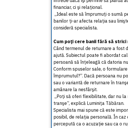
întrebe dacă îşi permite să piardă a
financiar, ci şi relaţional.
„Ideal este să împrumuţi o sumă pe 
banilor ţi-ar afecta relaţia sau lini
consideră specialista.
Cum poţi cere banii fără să strici 
Când termenul de returnare a fost de
ajută. Subiectul poate fi abordat calm
persoană să înţeleagă că datoria nu 
Conform spuselor sale, o formulare s
împrumutul?”. Dacă persoana nu poa
sau o variantă de returnare în tranşe
amânare la nesfârşit.
„Poţi să oferi flexibilitate, dar nu 
tranşe”, explică Luminiţa Tăbăran.
Specialista mai spune că este impor
posibil, de relaţia personală. În caz
percepută ca o acuzaţie sau ca o ru