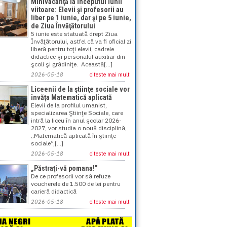
Minivacanţă la începutul lunii
viitoare: Elevii şi profesorii au
liber pe 1 iunie, dar şi pe 5 iunie,
de Ziua Învăţătorului
5 iunie este statuată drept Ziua
Învăţătorului, astfel că va fi oficial zi
liberă pentru toţi elevii, cadrele
didactice şi personalul auxiliar din
şcoli şi grădiniţe. Această[...]
2026-05-18
citeste mai mult
Liceenii de la ştiinţe sociale vor
învăţa Matematică aplicată
Elevii de la profilul umanist,
specializarea Ştiinţe Sociale, care
intră la liceu în anul şcolar 2026-
2027, vor studia o nouă disciplină,
„Matematică aplicată în ştiinţe
sociale”,[...]
2026-05-18
citeste mai mult
„Păstraţi-vă pomana!”
De ce profesorii vor să refuze
voucherele de 1.500 de lei pentru
carieră didactică
2026-05-18
citeste mai mult