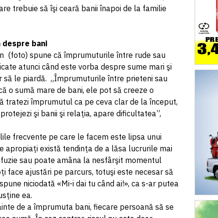
e trebuie să îşi ceară banii înapoi de la familie
 despre bani
an (foto) spune că împrumuturile între rude sau
licate atunci când este vorba despre sume mari şi
r să le piardă. „Împrumuturile între prieteni sau
ică o sumă mare de bani, ele pot să creeze o
ă tratezi împrumutul ca pe ceva clar de la început,
protejezi şi banii şi relaţia, apare dificultatea”,
şelile frecvente pe care le facem este lipsa unui
e apropiaţi există tendinţa de a lăsa lucrurile mai
onfuzie sau poate amâna la nesfârşit momentul
oţi face ajustări pe parcurs, totuşi este necesar să
spune niciodată «Mi-i dai tu când ai!», ca s-ar putea
usţine ea.
inte de a împrumuta bani, fiecare persoană să se