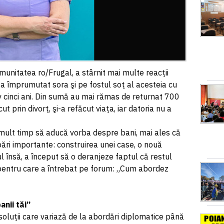
munitatea ro/Frugal, a stârnit mai multe reacţii
a împrumutat sora şi pe fostul soţ al acesteia cu
v cinci ani. Din sumă au mai rămas de returnat 700
cut prin divorţ, şi-a refăcut viaţa, iar datoria nu a
 mult timp să aducă vorba despre bani, mai ales că
ări importante: construirea unei case, o nouă
ul însă, a început să o deranjeze faptul că restul
 pentru care a întrebat pe forum: „Cum abordez
anii tăi”
u soluţii care variază de la abordări diplomatice până