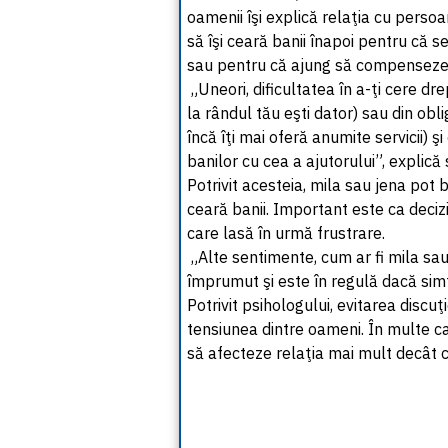
oamenii îşi explică relaţia cu perso
să îşi ceară banii înapoi pentru că se
sau pentru că ajung să compenseze m
„Uneori, dificultatea în a-ţi cere dre
la rândul tău eşti dator) sau din obl
încă îţi mai oferă anumite servicii)
banilor cu cea a ajutorului”, explică 
Potrivit acesteia, mila sau jena pot 
ceară banii. Important este ca decizi
care lasă în urmă frustrare.
„Alte sentimente, cum ar fi mila sa
împrumut şi este în regulă dacă simţ
Potrivit psihologului, evitarea disc
tensiunea dintre oameni. În multe c
să afecteze relaţia mai mult decât