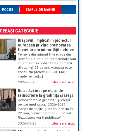
FOCUS
ZIARUL DE MÂINE
ACEEAȘI CATEGORIE
Braşovul, implicat în proiectul
european privind promovarea
femeilor din minorităţile etnice
Femeile din minorităţile etnice din
România sunt slab reprezentate sau
chiar deloc în publicitatea printată
din ultimii 25 de ani. Aceasta este
concluzia proiectului SHE MAP
implementat[...]
2026-05-18
citeste mai mult
De astăzi începe etapa de
reînscriere la grădiniţă şi creşă
Reînscrierea la grădiniţă şi creşă
pentru anul şcolar 2026-2027
începe de astăzi şi se va încheia în
22 mai, potrivit calndarului oficial.
Rezultatele vor fi publicate[...]
2026-05-18
citeste mai mult