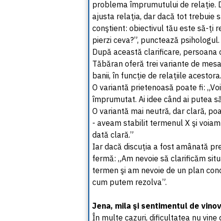
problema împrumutului de relaţie. Da
ajusta relaţia, dar dacă tot trebuie s
conştient: obiectivul tău este să-ţi 
pierzi ceva?”, punctează psihologul.
După această clarificare, persoana c
Tăbăran oferă trei variante de mesa
banii, în funcţie de relaţiile acestora
O variantă prietenoasă poate fi: „Voi
împrumutat. Ai idee când ai putea să
O variantă mai neutră, dar clară, p
- aveam stabilit termenul X şi voiam
dată clară.”
Iar dacă discuţia a fost amânată pr
fermă: „Am nevoie să clarificăm sit
termen şi am nevoie de un plan concre
cum putem rezolva”.
Jena, mila şi sentimentul de vino
În multe cazuri, dificultatea nu vine 