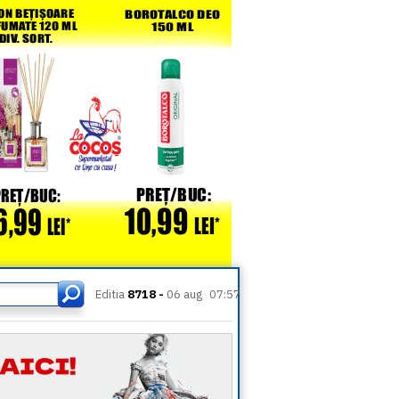
Editia
8718 -
06 aug
07:57