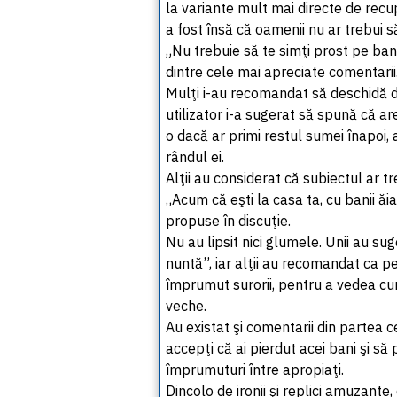
la variante mult mai directe de recu
a fost însă că oamenii nu ar trebui să
„Nu trebuie să te simţi prost pe banii 
dintre cele mai apreciate comentarii
Mulţi i-au recomandat să deschidă di
utilizator i-a sugerat să spună că ar
o dacă ar primi restul sumei înapoi, 
rândul ei.
Alţii au considerat că subiectul ar tr
„Acum că eşti la casa ta, cu banii ăi
propuse în discuţie.
Nu au lipsit nici glumele. Unii au sug
nuntă”, iar alţii au recomandat ca per
împrumut surorii, pentru a vedea cu
veche.
Au existat şi comentarii din partea 
accepţi că ai pierdut acei bani şi să p
împrumuturi între apropiaţi.
Dincolo de ironii şi replici amuzante