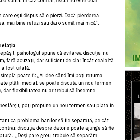
cea sumă. În caz contrar, riscul nu este doar
care eşti dispus să o pierzi. Dacă pierderea
ştea, mai bine refuzi sau dai o sumă mai mică”,
relaţia
păşit, psihologul spune că evitarea discuţiei nu
, fără acuzaţii, dar suficient de clar încât cealaltă
a fost uitată.
implă poate fi: „Ai idee când îmi poţi returna
te plăti imediat, se poate discuta un nou termen
, dar flexibilitatea nu ar trebui să însemne
la nesfârşit, poţi propune un nou termen sau plata în
tant ca problema banilor să fie separată, pe cât
 contrar, discuţia despre datorie poate ajunge să fie
ptură. „Deşi pare greu, trebuie să separăm