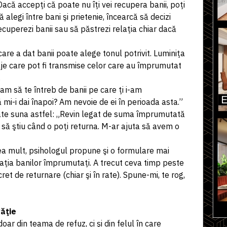
că accepţi că poate nu îţi vei recupera banii, poţi
ă alegi între bani şi prietenie, încearcă să decizi
recuperezi banii sau să păstrezi relaţia chiar dacă
are a dat banii poate alege tonul potrivit. Luminiţa
je care pot fi transmise celor care au împrumutat
.
am să te întreb de banii pe care ţi i-am
 mi-i dai înapoi? Am nevoie de ei în perioada asta.”
oate suna astfel: „Revin legat de suma împrumutată
 să ştiu când o poţi returna. M-ar ajuta să avem o
ea mult, psihologul propune şi o formulare mai
uaţia banilor împrumutaţi. A trecut ceva timp peste
t de returnare (chiar şi în rate). Spune-mi, te rog,
văţie
doar din teama de refuz, ci şi din felul în care