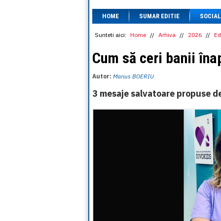
HOME
SUMAR EDITIE
SOCIAL
Sunteti aici:
Home
//
Arhiva
//
2026
//
Ed
Cum să ceri banii îna
Autor:
Marius BOERIU
3 mesaje salvatoare propuse de