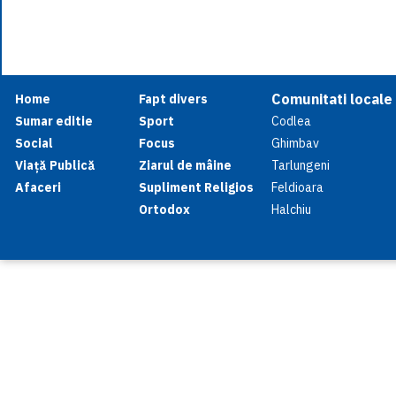
Comunitati locale
Home
Fapt divers
Sumar editie
Sport
Codlea
Social
Focus
Ghimbav
Viață Publică
Ziarul de mâine
Tarlungeni
Afaceri
Supliment Religios
Feldioara
Ortodox
Halchiu