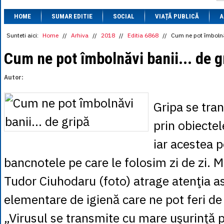
1 BRL
= 0.7714 
HOME
SUMAR EDITIE
SOCIAL
VIAȚĂ PUBLICĂ
1 CAD
= 3.1559 
A
1 CHF
= 5.2813 
1 CNY
= 0.6015 
Sunteti aici:
Home
//
Arhiva
//
2018
//
Editia 6868
//
Cum ne pot îmbolnăv
1 CZK
= 0.1993 
1 DKK
= 0.6668 
Cum ne pot îmbolnăvi banii... de g
1 EGP
= 0.0860 
1 HUF
= 1.2223 
Autor:
1 INR
= 0.0513 
1 JPY
= 3.0556 
1 KRW
= 0.3047 
Gripa se tra
1 MDL
= 0.2538 
1 MXN
= 0.2227 
prin obiecte
1 NOK
= 0.4191 
1 NZD
= 2.6097 
iar acestea po
1 PLN
= 1.1646 
1 RSD
= 0.0425 
bancnotele pe care le folosim zi de zi. 
1 RUB
= 0.0530 
1 SEK
= 0.4526 
Tudor Ciuhodaru (foto) atrage atenţia as
1 TRY
= 0.1141 
1 UAH
= 0.1048 
elementare de igienă care ne pot feri de 
1 XDR
= 5.9383 
1 ZAR
= 0.2318 
„Virusul se transmite cu mare uşurinţă p