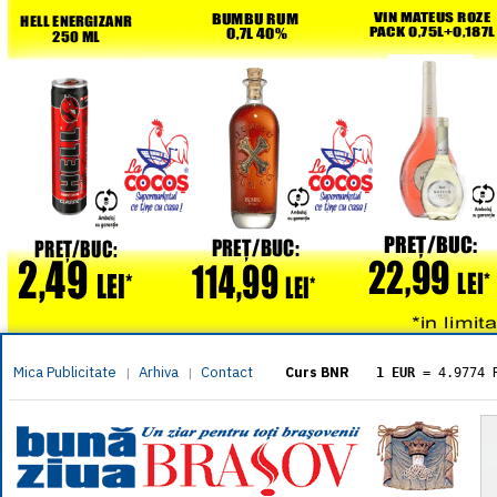
Mica Publicitate
Arhiva
Contact
|
|
Curs BNR
1 EUR
= 4.9774 
1 USD
= 4.3833 
1 GBP
= 5.8304 
1 XAU
= 464.461
1 AED
= 1.1933 
1 AUD
= 2.7957 
1 BGN
= 2.5449 