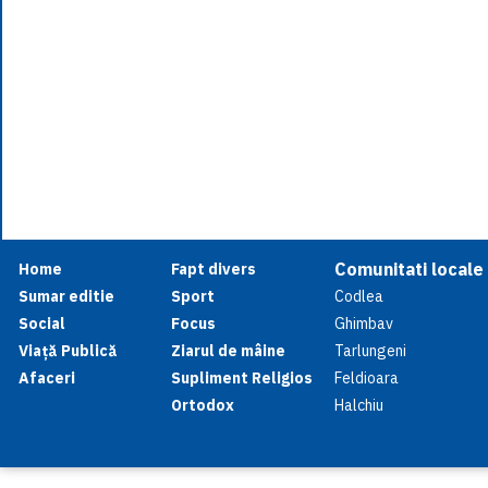
Comunitati locale
Home
Fapt divers
Sumar editie
Sport
Codlea
Social
Focus
Ghimbav
Viață Publică
Ziarul de mâine
Tarlungeni
Afaceri
Supliment Religios
Feldioara
Ortodox
Halchiu