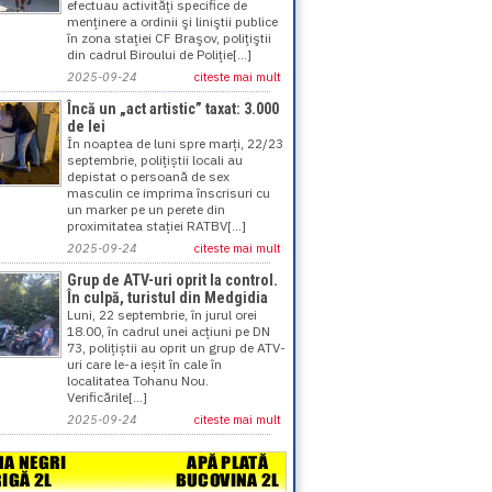
efectuau activităţi specifice de
menţinere a ordinii şi liniştii publice
în zona staţiei CF Braşov, poliţiştii
din cadrul Biroului de Poliţie[...]
2025-09-24
citeste mai mult
Încă un „act artistic” taxat: 3.000
de lei
În noaptea de luni spre marți, 22/23
septembrie, polițiștii locali au
depistat o persoană de sex
masculin ce imprima înscrisuri cu
un marker pe un perete din
proximitatea stației RATBV[...]
2025-09-24
citeste mai mult
Grup de ATV-uri oprit la control.
În culpă, turistul din Medgidia
Luni, 22 septembrie, în jurul orei
18.00, în cadrul unei acțiuni pe DN
73, polițiștii au oprit un grup de ATV-
uri care le-a ieșit în cale în
localitatea Tohanu Nou.
Verificările[...]
2025-09-24
citeste mai mult