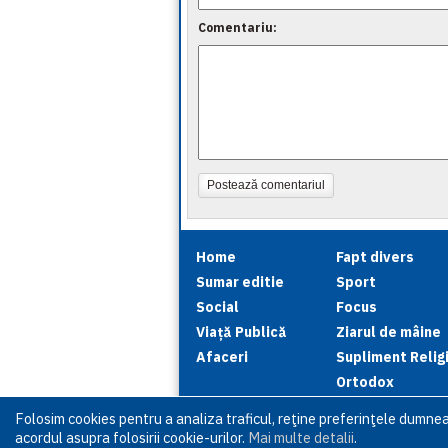
Comentariu:
Postează comentariul
Home
Fapt divers
Sumar editie
Sport
Social
Focus
Viață Publică
Ziarul de mâine
Afaceri
Supliment Relig
Ortodox
Folosim cookies pentru a analiza traficul, reţine preferinţele dumne
acordul asupra folosirii cookie-urilor.
Mai multe detalii
.