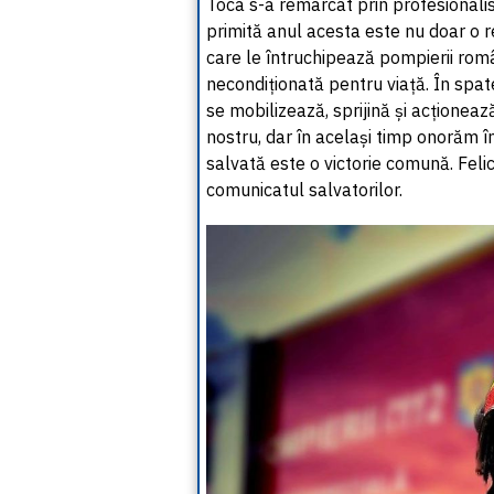
Toca s-a remarcat prin profesionalism, 
primită anul acesta este nu doar o r
care le întruchipează pompierii româ
necondiționată pentru viață. În spat
se mobilizează, sprijină și acționează
nostru, dar în același timp onorăm î
salvată este o victorie comună. Felic
comunicatul salvatorilor.