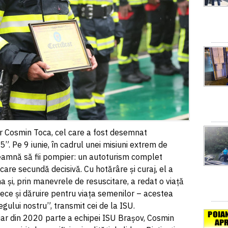
er Cosmin Toca, cel care a fost desemnat
”. Pe 9 iunie, în cadrul unei misiuni extrem de
seamnă să fii pompier: un autoturism complet
ecare secundă decisivă. Cu hotărâre și curaj, el a
a și, prin manevrele de resuscitare, a redat o viață
ece și dăruire pentru viața semenilor – acestea
egului nostru”, transmit cei de la ISU.
, iar din 2020 parte a echipei ISU Brașov, Cosmin