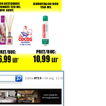
Editia
8719 -
08 aug
12:24