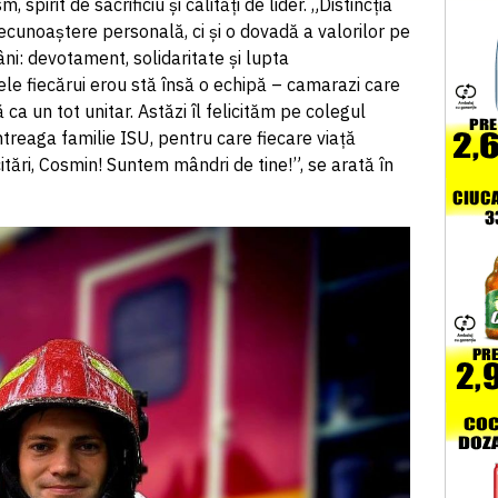
spirit de sacrificiu și calități de lider. „Distincția
ecunoaștere personală, ci și o dovadă a valorilor pe
ni: devotament, solidaritate și lupta
ele fiecărui erou stă însă o echipă – camarazi care
 ca un tot unitar. Astăzi îl felicităm pe colegul
ntreaga familie ISU, pentru care fiecare viață
itări, Cosmin! Suntem mândri de tine!”, se arată în