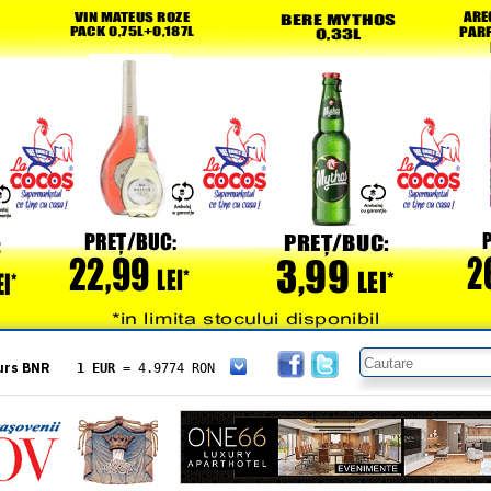
urs BNR
1 EUR
= 4.9774 RON
1 USD
= 4.3833 RON
1 GBP
= 5.8304 RON
1 XAU
= 464.4611 RON
1 AED
= 1.1933 RON
1 AUD
= 2.7957 RON
1 BGN
= 2.5449 RON