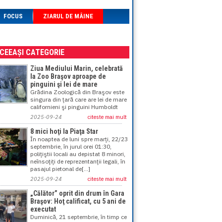
FOCUS
ZIARUL DE MÂINE
ACEEAȘI CATEGORIE
Ziua Mediului Marin, celebrată
la Zoo Braşov aproape de
pinguini şi lei de mare
Grădina Zoologică din Braşov este
singura din ţară care are lei de mare
californieni şi pinguini Humboldt
2025-09-24
citeste mai mult
8 mici hoţi la Piaţa Star
În noaptea de luni spre marţi, 22/23
septembrie, în jurul orei 01:30,
poliţiştii locali au depistat 8 minori,
neînsoţiţi de reprezentanţii legali, în
pasajul pietonal de[...]
2025-09-24
citeste mai mult
„Călător” oprit din drum în Gara
Braşov: Hoţ calificat, cu 5 ani de
executat
Duminică, 21 septembrie, în timp ce