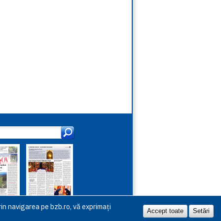
in navigarea pe bzb.ro, vă exprimați
Accept toate
Setări