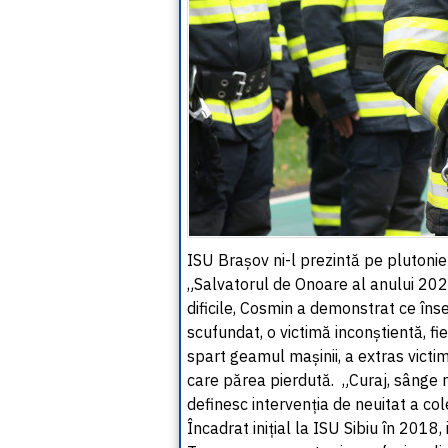
ISU Brașov ni-l prezintă pe plutoni
„Salvatorul de Onoare al anului 2025
dificile, Cosmin a demonstrat ce în
scufundat, o victimă inconștientă, fi
spart geamul mașinii, a extras victim
care părea pierdută. „Curaj, sânge r
definesc intervenția de neuitat a col
Încadrat inițial la ISU Sibiu în 2018