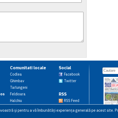
Comunitati locale
Social
Codlea
Facebook
Ghimbav
Twitter
Tarlungeni
RSS
ios
Feldioara
Halchiu
RSS Feed
avoastră şi pentru a vă îmbunătăți experiența generală pe acest site. Pr