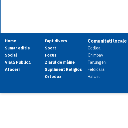
Comunitati locale
Home
Fapt divers
Sumar editie
Sport
Codlea
Social
Focus
Ghimbav
Viață Publică
Ziarul de mâine
Tarlungeni
Afaceri
Supliment Religios
Feldioara
Ortodox
Halchiu