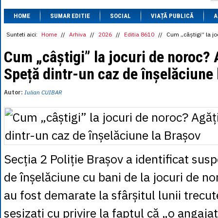
1 BRL
= 0.7714 
HOME
SUMAR EDITIE
SOCIAL
VIAȚĂ PUBLICĂ
1 CAD
= 3.1559 
A
1 CHF
= 5.2813 
1 CNY
= 0.6015 
Sunteti aici:
Home
//
Arhiva
//
2026
//
Editia 8610
//
Cum „câștigi” la jo
1 CZK
= 0.1993 
1 DKK
= 0.6668 
Cum „câștigi” la jocuri de noroc? A
1 EGP
= 0.0860 
Speță dintr-un caz de înșelăciune
1 HUF
= 1.2223 
1 INR
= 0.0513 
1 JPY
= 3.0556 
Autor:
Iulian CUIBAR
1 KRW
= 0.3047 
1 MDL
= 0.2538 
1 MXN
= 0.2227 
1 NOK
= 0.4191 
1 NZD
= 2.6097 
1 PLN
= 1.1646 
1 RSD
= 0.0425 
Secția 2 Poliție Brașov a identificat susp
1 RUB
= 0.0530 
1 SEK
= 0.4526 
de înșelăciune cu bani de la jocuri de no
1 TRY
= 0.1141 
1 UAH
= 0.1048 
au fost demarate la sfârșitul lunii trecute,
1 XDR
= 5.9383 
1 ZAR
= 0.2318 
sesizați cu privire la faptul că „o angajat