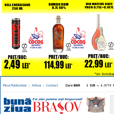
Mica Publicitate
Arhiva
Contact
|
|
Curs BNR
1 EUR
= 4.9774 
1 USD
= 4.3833 
1 GBP
= 5.8304 
1 XAU
= 464.461
1 AED
= 1.1933 
1 AUD
= 2.7957 
1 BGN
= 2.5449 