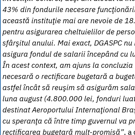
43% din fondurile necesare funcţionăr
această instituţie mai are nevoie de 18
pentru asigurarea cheltuielilor de pers
sfârşitul anului. Mai exact, DGASPC nu
asigura fondul de salarii începând cu l
În acest context, am ajuns la concluzia
necesară o rectificare bugetară a buget
astfel încât să reuşim să asigurăm sal
luna august (4.800.000 lei, fonduri luat
destinat Aeroportului Internaţional Br
cu speranţa că între timp guvernul va p
rectificarea bugetară mult-promisă”
, a