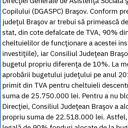
Direcţiei Generale de Asistenţă Socială ş
Copilului (DGASPC) Braşov. Conform pre
judeţul Braşov ar trebui să primească de
stat, din cote defalcate de TVA, 90% din
cheltuielilor de funcţionare a acestei ins
investiţiile), iar Consiliul Judeţean Braş
bugetul propriu diferenţa de 10%. La 
aprobării bugetului judeţului pe anul 
primit din TVA pentru cheltuieli descent
suma de 25.750.000 lei. Pentru a nu blo
Direcţiei, Consiliul Judeţean Braşov a al
propriu suma de 22.518.000 lei. Astfel,
legală de 90% fonduri alocate de la buge