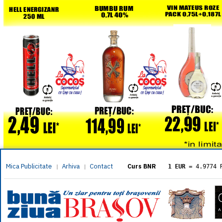
Mica Publicitate
Arhiva
Contact
|
|
Curs BNR
1 EUR
= 4.9774 
1 USD
= 4.3833 
1 GBP
= 5.8304 
1 XAU
= 464.461
1 AED
= 1.1933 
1 AUD
= 2.7957 
1 BGN
= 2.5449 