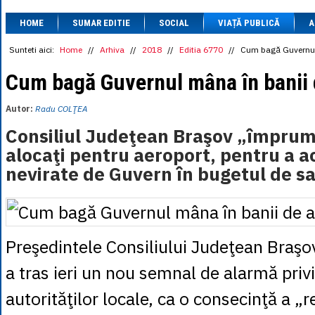
1 BRL
= 0.7714 
HOME
SUMAR EDITIE
SOCIAL
VIAȚĂ PUBLICĂ
1 CAD
= 3.1559 
A
1 CHF
= 5.2813 
1 CNY
= 0.6015 
Sunteti aici:
Home
//
Arhiva
//
2018
//
Editia 6770
//
Cum bagă Guvernul 
1 CZK
= 0.1993 
1 DKK
= 0.6668 
Cum bagă Guvernul mâna în banii 
1 EGP
= 0.0860 
1 HUF
= 1.2223 
Autor:
Radu COLŢEA
1 INR
= 0.0513 
1 JPY
= 3.0556 
Consiliul Judeţean Braşov „împrum
1 KRW
= 0.3047 
alocaţi pentru aeroport, pentru a 
1 MDL
= 0.2538 
1 MXN
= 0.2227 
nevirate de Guvern în bugetul de sa
1 NOK
= 0.4191 
1 NZD
= 2.6097 
1 PLN
= 1.1646 
1 RSD
= 0.0425 
1 RUB
= 0.0530 
1 SEK
= 0.4526 
Preşedintele Consiliului Judeţean Braşo
1 TRY
= 0.1141 
1 UAH
= 0.1048 
a tras ieri un nou semnal de alarmă priv
1 XDR
= 5.9383 
1 ZAR
= 0.2318 
autorităţilor locale, ca o consecinţă a „r