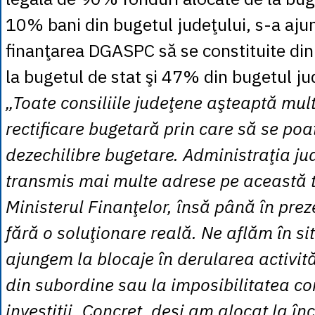
10% bani din bugetul judeţului, s-a ajun
finanţarea DGASPC să se constituite di
la bugetul de stat şi 47% din bugetul ju
„Toate consiliile judeţene aşteaptă mu
rectificare bugetară prin care să se po
dezechilibre bugetare. Administraţia j
transmis mai multe adrese pe această 
Ministerul Finanţelor, însă până în pre
fără o soluţionare reală. Ne aflăm în si
ajungem la blocaje în derularea activităţ
din subordine sau la imposibilitatea co
investiţii. Concret, deşi am alocat la în