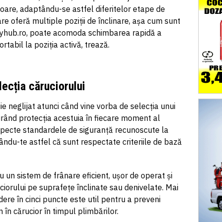
ioare, adaptându-se astfel diferitelor etape de
e oferă multiple poziții de înclinare, așa cum sunt
yhub.ro, poate acomoda schimbarea rapidă a
rtabil la poziția activă, trează.
lecția
căruciorului
ie neglijat atunci când vine vorba de selecția unui
urând protecția acestuia în fiecare moment al
especte standardele de siguranță recunoscute la
rându-te
astfel că sunt respectate criteriile de bază
u un sistem de frânare eficient, ușor de operat și
ciorului
pe suprafețe înclinate sau denivelate. Mai
ere în cinci puncte este util pentru a preveni
 în cărucior în timpul plimbărilor.