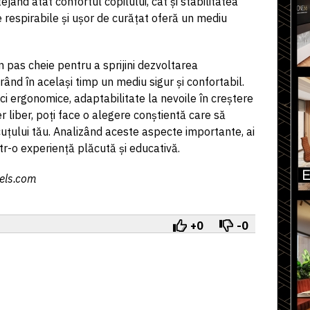
ejând atât confortul copilului, cât și stabilitatea
e respirabile și ușor de curățat oferă un mediu
n pas cheie pentru a sprijini dezvoltarea
ând în același timp un mediu sigur și confortabil.
tici ergonomice, adaptabilitate la nevoile în creștere
aer liber, poți face o alegere conștientă care să
uțului tău. Analizând aceste aspecte importante, ai
ntr-o experiență plăcută și educativă.
xels.com
+0
-0