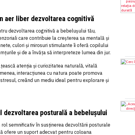
n aer liber dezvoltarea cognitivă
ntru dezvoltarea cognitivă a bebelușului tău,
enzoriali care contribuie la creșterea sa mentală și
ete, culori și mirosuri stimulante îi oferă copilului
mțurile și de a învăța să interpreteze lumea din jur.
ască atenția și curiozitatea naturală, vitală
emenea, interacțiunea cu natura poate promova
stresul, creând un mediu ideal pentru explorare și
l dezvoltarea posturală a bebelușului
rol semnificativ în susținerea dezvoltării posturale
 să ofere un suport adecvat pentru coloana