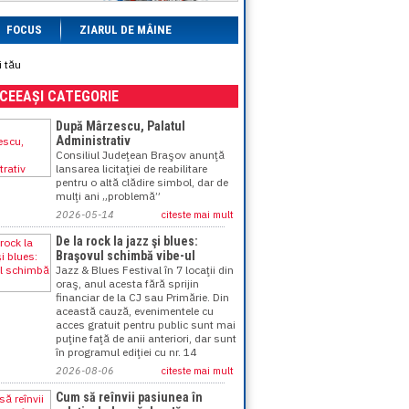
FOCUS
ZIARUL DE MÂINE
i tău
ACEEAȘI CATEGORIE
După Mârzescu, Palatul
Administrativ
Consiliul Judeţean Braşov anunţă
lansarea licitaţiei de reabilitare
pentru o altă clădire simbol, dar de
mulţi ani „problemă”
2026-05-14
citeste mai mult
De la rock la jazz şi blues:
Braşovul schimbă vibe-ul
Jazz & Blues Festival în 7 locaţii din
oraş, anul acesta fără sprijin
financiar de la CJ sau Primărie. Din
această cauză, evenimentele cu
acces gratuit pentru public sunt mai
puţine faţă de anii anteriori, dar sunt
în programul ediţiei cu nr. 14
2026-08-06
citeste mai mult
Cum să reînvii pasiunea în