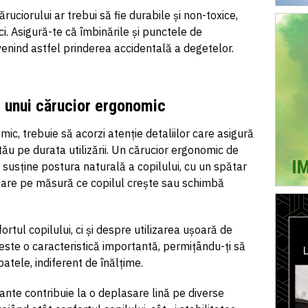
ăruciorului
ar trebui să fie durabile și non-toxice,
i. Asigură-te că îmbinările și punctele de
evenind astfel
prinderea
accidentală a degetelor.
e unui cărucior ergonomic
ic, trebuie să acorzi atenție detaliilor care asigură
 tău pe durata utilizării. Un cărucior ergonomic de
 susține postura naturală a copilului, cu un spătar
șoare pe măsură ce copilul crește sau schimbă
tul copilului, ci și despre utilizarea ușoară de
este o caracteristică importantă,
permițându-ți
să
spatele, indiferent de înălțime.
otante contribuie la o deplasare lină pe diverse