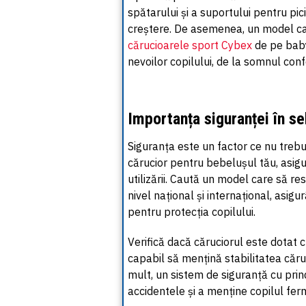
spătarului
și a suportului pentru pic
creștere. De asemenea, un model car
cărucioarele sport Cybex
de pe bab
nevoilor copilului, de la somnul confo
Importanța siguranței în se
Siguranța este un factor ce nu trebu
cărucior pentru bebelușul tău, asig
utilizării. Caută un model care să r
nivel național și internațional,
asigu
pentru protecția copilului.
Verifică dacă
căruciorul
este dotat c
capabil să mențină stabilitatea
căru
mult, un sistem de siguranță cu prind
accidentele și a menține copilul ferm