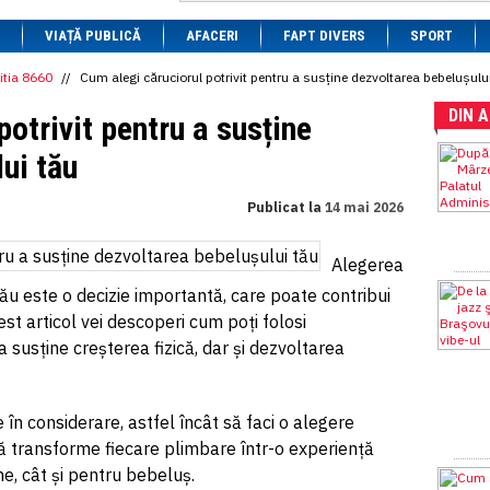
1 BRL
= 0.7714 RON
VIAȚĂ PUBLICĂ
1 CAD
= 3.1559 RON
AFACERI
FAPT DIVERS
SPORT
1 CHF
= 5.2813 RON
1 CNY
= 0.6015 RON
itia 8660
//
Cum alegi căruciorul potrivit pentru a susține dezvoltarea bebelușulu
1 CZK
= 0.1993 RON
DIN 
1 DKK
= 0.6668 RON
potrivit pentru a susține
1 EGP
= 0.0860 RON
1 HUF
= 1.2223 RON
ui tău
1 INR
= 0.0513 RON
1 JPY
= 3.0556 RON
Publicat la
14 mai 2026
1 KRW
= 0.3047 RON
1 MDL
= 0.2538 RON
1 MXN
= 0.2227 RON
Alegerea
1 NOK
= 0.4191 RON
1 NZD
= 2.6097 RON
tău este o decizie importantă, care poate contribui
1 PLN
= 1.1646 RON
st articol vei descoperi cum poți folosi
1 RSD
= 0.0425 RON
a susține creșterea fizică, dar și dezvoltarea
1 RUB
= 0.0530 RON
1 SEK
= 0.4526 RON
1 TRY
= 0.1141 RON
1 UAH
= 0.1048 RON
e în considerare, astfel încât să faci o alegere
1 XDR
= 5.9383 RON
să transforme fiecare plimbare într-o experiență
1 ZAR
= 0.2318 RON
ne, cât și pentru bebeluș.