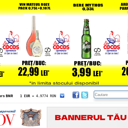
urs BNR
1 EUR
= 4.9774 RON
1 USD
= 4.3833 RON
1 GBP
= 5.8304 RON
1 XAU
= 464.4611 RON
1 AED
= 1.1933 RON
1 AUD
= 2.7957 RON
1 BGN
= 2.5449 RON