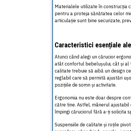
Materialele utilizate în construcția
c
pentru a proteja sănătatea celor mic
articulație sunt bine securizate, pr
Caracteristici esențiale al
Atunci când alegi un
cărucior
ergonom
atât confortul bebelușului, cât și al
calitate trebuie să aibă un design ce
reglabil care să permită ajustări u
pozițiile de somn și activitate.
Ergonomia nu este doar despre confor
către tine. Astfel,
mânerul
ajustabil 
împingi căruciorul fără a-ți solicita 
Suspensiile de calitate și roțile piv