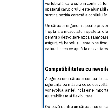
vertebrală, care este în continuă for
spătarul
căruciorului
este ajustabil și
susțină poziția corectă a copilului
Un cărucior ergonomic poate preveni 
treptată a musculaturii spatelui, ofe
pentru o dezvoltare fizică sănătoas
asigură că bebelușul este bine fixat,
natural, ceea ce ajută la dezvoltarea 
Compatibilitatea cu nevoile
Alegerea unui
cărucior
compatibil cu 
siguranța pe măsură ce se dezvoltă.
vor evolua, astfel încât este impor
ajustabilitate și flexibilitate.
Optează pentru un cărucior cu un ca