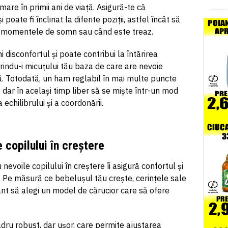
mare în primii ani de viață. Asigură-te că
 poate fi înclinat la diferite poziții, astfel încât să
 în momentele de somn sau când este treaz.
disconfortul și poate contribui la întărirea
rindu-i micuțului tău
baza
de care are nevoie
ă. Totodată, un ham reglabil în mai multe puncte
 dar în același timp liber să se miște într-un mod
echilibrului și a coordonării.
 copilului în creștere
nevoile copilului în creștere îi asigură confortul și
 Pe măsură ce bebelușul tău crește, cerințele sale
tant să alegi un model de
cărucior
care să ofere
dru robust, dar ușor, care permite ajustarea