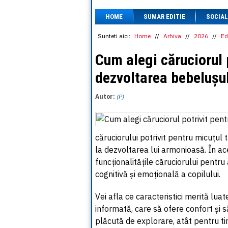
HOME
SUMAR EDITIE
SOCIAL
Sunteti aici:
Home
//
Arhiva
//
2026
//
Ed
Cum alegi căruciorul 
dezvoltarea bebelușul
Autor:
(P)
căruciorului potrivit pentru micuțul 
la dezvoltarea lui armonioasă. În ace
funcționalitățile căruciorului pentru 
cognitivă și emoțională a copilului.
Vei afla ce caracteristici merită luat
informată, care să ofere confort și 
plăcută de explorare, atât pentru ti