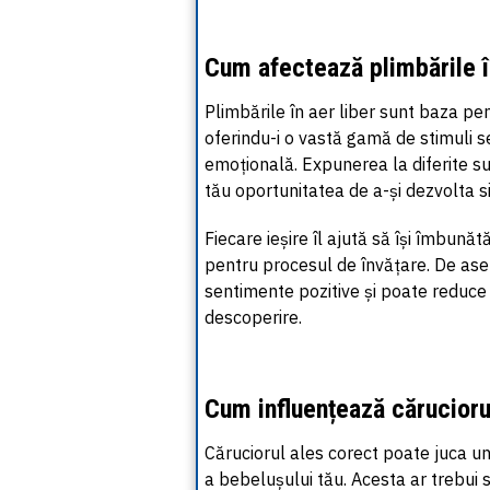
Cum afectează plimbările î
Plimbările în aer liber sunt baza pe
oferindu-i o vastă gamă de stimuli s
emoțională. Expunerea la diferite sun
tău oportunitatea de a-și dezvolta si
Fiecare ieșire îl ajută
să își
îmbunătățe
pentru procesul de învățare. De as
sentimente pozitive și poate reduce 
descoperire.
Cum influențează cărucioru
Căruciorul ales corect poate juca un 
a bebelușului tău. Acesta ar trebui