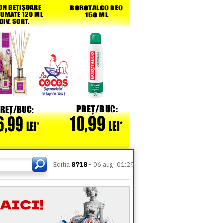
Editia
8718 -
06 aug
01:29