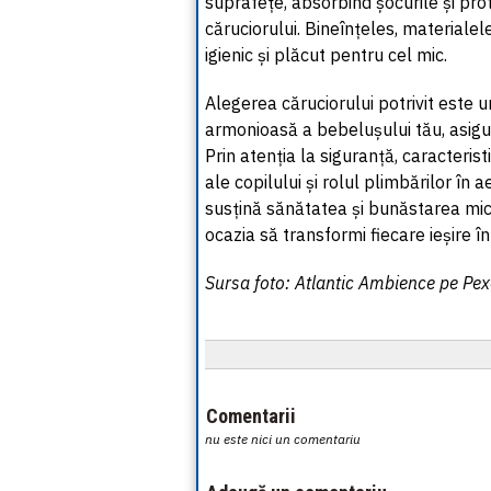
suprafețe, absorbind
șocurile
și prot
căruciorului
. Bineînțeles, materialel
igienic și plăcut pentru cel mic.
Alegerea
căruciorului
potrivit este u
armonioasă a bebelușului tău, asigur
Prin atenția la siguranță, caracteris
ale copilului și rolul plimbărilor în 
susțină sănătatea și bunăstarea mic
ocazia să transformi fiecare ieșire î
Sursa foto: Atlantic Ambience pe Pe
Comentarii
nu este nici un comentariu