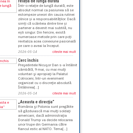
relația de lungă durată
Într-o relație de lungă durată, este
absolut normal ca pasiunea să se
estompeze uneori din cauza rutinei
zilnice și a responsabilităților. Dacă
simți că scânteia dintre tine și
partener a devenit mai subtilă, nu
ești singur. Din fericire, există
numeroase metode prin care poți
revitaliza acea conexiune pasională
pe care o aveai la început.
2026-05-14
citeste mai mult
Cerc închis
Preşedintele Nicuşor Dan s-a întâlnit
sâmbătă, 9 mai, cu mai mulţi
voluntari şi apropiaţi la Palatul
Cotroceni, într-un eveniment
organizat cu o discreţie absolută.
Întâlnirea[...]
2026-05-14
citeste mai mult
„Aceasta e direcţia”
România şi Polonia sunt pregătite
să găzduiască mai mulţi soldaţi
americani, dacă administraţia
Donald Trump va decide relocarea
unor trupe din Germania către
flancul estic al NATO. Tema[...]