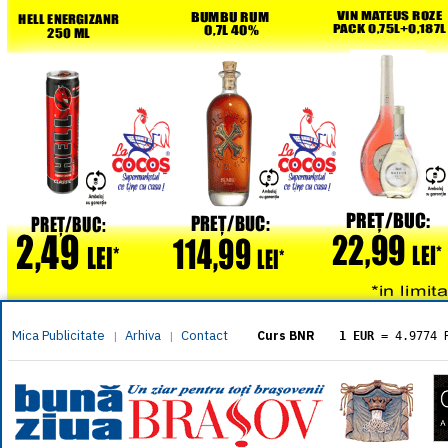
Mica Publicitate
Arhiva
Contact
|
|
Curs BNR
1 EUR
= 4.9774 
1 USD
= 4.3833 
1 GBP
= 5.8304 
1 XAU
= 464.461
1 AED
= 1.1933 
1 AUD
= 2.7957 
1 BGN
= 2.5449 