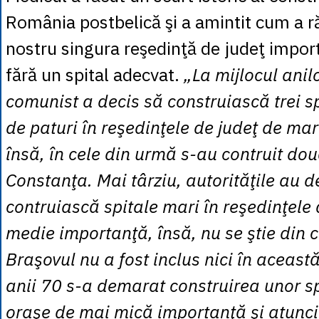
România postbelică şi a amintit cum a 
nostru singura reşedinţă de judeţ import
fără un spital adecvat.
„La mijlocul anil
comunist a decis să construiască trei s
de paturi în reşedinţele de judeţ de ma
însă, în cele din urmă s-au contruit dou
Constanţa. Mai târziu, autorităţile au d
contruiască spitale mari în reşedinţele 
medie importanţă, însă, nu se ştie din c
Braşovul nu a fost inclus nici în această
anii 70 s-a demarat construirea unor sp
oraşe de mai mică importanţă şi atunci, 