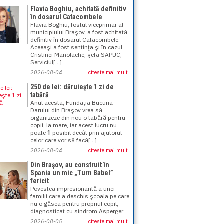
Flavia Boghiu, achitată definitiv
în dosarul Catacombele
Flavia Boghiu, fostul viceprimar al
municipiului Braşov, a fost achitată
definitiv în dosarul Catacombele.
Aceeaşi a fost sentinţa şi în cazul
Cristinei Manolache, şefa SAPUC,
Serviciul[...]
2026-08-04
citeste mai mult
250 de lei: dăruieşte 1 zi de
tabără
Anul acesta, Fundaţia Bucuria
Darului din Braşov vrea să
organizeze din nou o tabără pentru
copii, la mare, iar acest lucru nu
poate fi posibil decât prin ajutorul
celor care vor să facă[...]
2026-08-04
citeste mai mult
Din Braşov, au construit în
Spania un mic „Turn Babel”
fericit
Povestea impresionantă a unei
familii care a deschis şcoala pe care
nu o găsea pentru propriul copil,
diagnosticat cu sindrom Asperger
2026-08-05
citeste mai mult