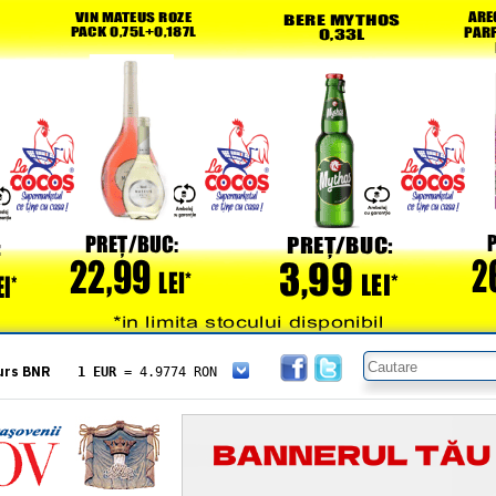
urs BNR
1 EUR
= 4.9774 RON
1 USD
= 4.3833 RON
1 GBP
= 5.8304 RON
1 XAU
= 464.4611 RON
1 AED
= 1.1933 RON
1 AUD
= 2.7957 RON
1 BGN
= 2.5449 RON