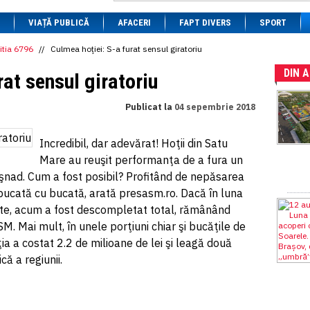
1 BRL
= 0.7714 RON
VIAȚĂ PUBLICĂ
1 CAD
= 3.1559 RON
AFACERI
FAPT DIVERS
SPORT
1 CHF
= 5.2813 RON
1 CNY
= 0.6015 RON
itia 6796
//
Culmea hoţiei: S-a furat sensul giratoriu
1 CZK
= 0.1993 RON
DIN 
1 DKK
= 0.6668 RON
rat sensul giratoriu
1 EGP
= 0.0860 RON
1 HUF
= 1.2223 RON
Publicat la
04 sepembrie 2018
1 INR
= 0.0513 RON
1 JPY
= 3.0556 RON
1 KRW
= 0.3047 RON
Incredibil, dar adevărat! Hoţii din Satu
1 MDL
= 0.2538 RON
Mare au reuşit performanţa de a fura un
1 MXN
= 0.2227 RON
1 NOK
= 0.4191 RON
şnad. Cum a fost posibil? Profitând de nepăsarea
1 NZD
= 2.6097 RON
 bucată cu bucată, arată presasm.ro. Dacă în luna
1 PLN
= 1.1646 RON
ate, acum a fost descompletat total, rămânând
1 RSD
= 0.0425 RON
1 RUB
= 0.0530 RON
M. Mai mult, în unele porţiuni chiar şi bucăţile de
1 SEK
= 0.4526 RON
ia a costat 2.2 de milioane de lei şi leagă două
1 TRY
= 0.1141 RON
că a regiunii.
1 UAH
= 0.1048 RON
1 XDR
= 5.9383 RON
1 ZAR
= 0.2318 RON