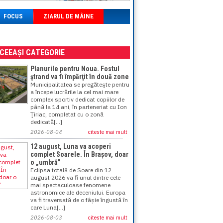
FOCUS
ZIARUL DE MÂINE
ACEEAȘI CATEGORIE
Planurile pentru Noua. Fostul
ştrand va fi împărţit în două zone
Municipalitatea se pregăteşte pentru
a începe lucrările la cel mai mare
complex sportiv dedicat copiilor de
până la 14 ani, în parteneriat cu Ion
Ţiriac, completat cu o zonă
dedicată[...]
2026-08-04
citeste mai mult
12 august, Luna va acoperi
complet Soarele. În Brașov, doar
o „umbră”
Eclipsa totală de Soare din 12
august 2026 va fi unul dintre cele
mai spectaculoase fenomene
astronomice ale deceniului. Europa
va fi traversată de o fâșie îngustă în
care Luna[...]
2026-08-03
citeste mai mult