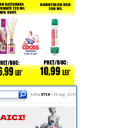
Editia
8718 -
06 aug
21:55