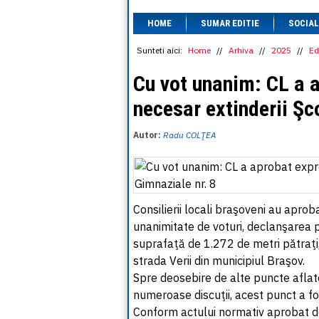
HOME
SUMAR EDITIE
SOCIAL
Sunteti aici:
Home
//
Arhiva
//
2025
//
Ed
Cu vot unanim: CL a a
necesar extinderii Şco
Autor:
Radu COLŢEA
Consilierii locali braşoveni au aprob
unanimitate de voturi, declanşarea p
suprafaţă de 1.272 de metri pătraţi, 
strada Verii din municipiul Braşov.
Spre deosebire de alte puncte aflate
numeroase discuţii, acest punct a fos
Conform actului normativ aprobat de 