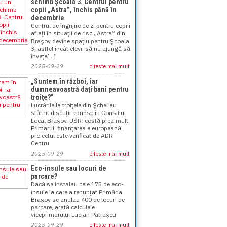
schimb Şcoala 3. Centrul pentru
copii „Astra”, închis până în
decembrie
Centrul de îngrijire de zi pentru copiii
aflaţi în situaţii de risc „Astra” din
Braşov devine spaţiu pentru Şcoala
3, astfel încât elevii să nu ajungă să
înveţe[...]
2025-09-29
citeste mai mult
„Suntem în război, iar
dumneavoastră daţi bani pentru
troiţe?”
Lucrările la troiţele din Şchei au
stârnit discuţii aprinse în Consiliul
Local Braşov. USR: costă prea mult.
Primarul: finanţarea e europeană,
proiectul este verificat de ADR
Centru
2025-09-29
citeste mai mult
Eco-insule sau locuri de
parcare?
Dacă se instalau cele 175 de eco-
insule la care a renunţat Primăria
Braşov se anulau 400 de locuri de
parcare, arată calculele
viceprimarului Lucian Patraşcu
2025-09-29
citeste mai mult