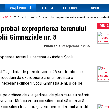
1 BRL
= 0.7714 RON
VIAȚĂ PUBLICĂ
1 CAD
= 3.1559 RON
AFACERI
FAPT DIVERS
SPORT
1 CHF
= 5.2813 RON
1 CNY
= 0.6015 RON
itia 8513
//
Cu vot unanim: CL a aprobat exproprierea terenului necesar extinderii 
1 CZK
= 0.1993 RON
DIN 
1 DKK
= 0.6668 RON
probat exproprierea terenului
1 EGP
= 0.0860 RON
1 HUF
= 1.2223 RON
lii Gimnaziale nr. 8
1 INR
= 0.0513 RON
1 JPY
= 3.0556 RON
Publicat la
29 sepembrie 2025
1 KRW
= 0.3047 RON
1 MDL
= 0.2538 RON
1 MXN
= 0.2227 RON
1 NOK
= 0.4191 RON
1 NZD
= 2.6097 RON
1 PLN
= 1.1646 RON
at în şedinţa de plen de vineri, 26 septembrie, cu
1 RSD
= 0.0425 RON
rocedurii de expropriere a unui teren cu o
1 RUB
= 0.0530 RON
1 SEK
= 0.4526 RON
necesar extinderii Şcolii Gimnaziale nr. 8 de pe
1 TRY
= 0.1141 RON
1 UAH
= 0.1048 RON
 pe ordinea de zi a şedinţei de plen care au stârnit
1 XDR
= 5.9383 RON
1 ZAR
= 0.2318 RON
t votat fără ca vreun consilier local să intervină.
consilierii locali braşoveni, pentru terenul amintit