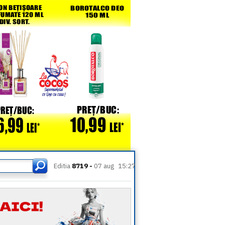
Editia
8719 -
07 aug
15:27