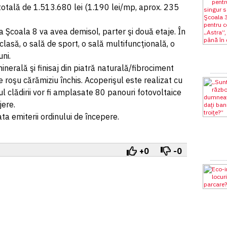
e totală de 1.513.680 lei (1.190 lei/mp, aprox. 235
 la Şcoala 8 va avea demisol, parter şi două etaje. În
 clasă, o sală de sport, o sală multifuncţională, o
uni.
inerală şi finisaj din piatră naturală/fibrociment
e roşu cărămiziu închis. Acoperişul este realizat cu
l clădirii vor fi amplasate 80 panouri fotovoltaice
ere.
ata emiterii ordinului de începere.
+0
-0