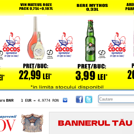
urs BNR
1 EUR
= 4.9774 RON
1 USD
= 4.3833 RON
1 GBP
= 5.8304 RON
1 XAU
= 464.4611 RON
1 AED
= 1.1933 RON
1 AUD
= 2.7957 RON
1 BGN
= 2.5449 RON