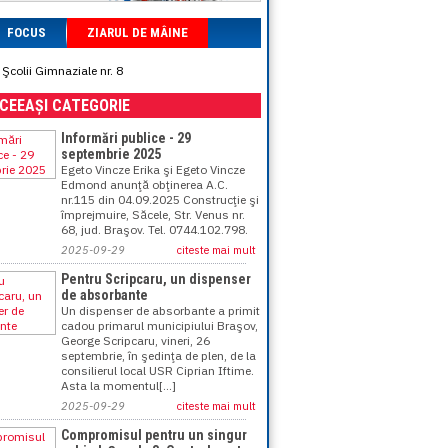
FOCUS
ZIARUL DE MÂINE
Şcolii Gimnaziale nr. 8
ACEEAȘI CATEGORIE
Informări publice - 29
septembrie 2025
Egeto Vincze Erika şi Egeto Vincze
Edmond anunţă obţinerea A.C.
nr.115 din 04.09.2025 Construcţie şi
împrejmuire, Săcele, Str. Venus nr.
68, jud. Braşov. Tel. 0744.102.798.
2025-09-29
citeste mai mult
Pentru Scripcaru, un dispenser
de absorbante
Un dispenser de absorbante a primit
cadou primarul municipiului Braşov,
George Scripcaru, vineri, 26
septembrie, în şedinţa de plen, de la
consilierul local USR Ciprian Iftime.
Asta la momentul[...]
2025-09-29
citeste mai mult
Compromisul pentru un singur