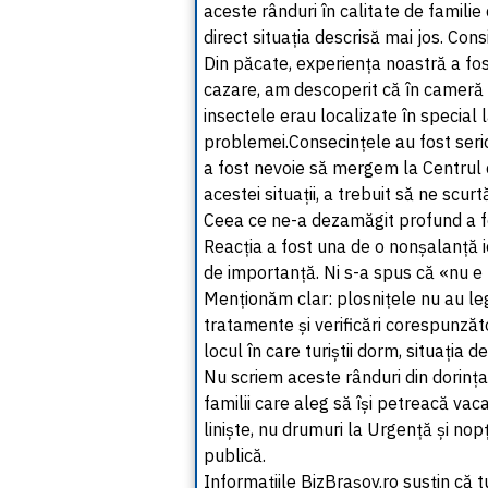
aceste rânduri în calitate de familie d
direct situația descrisă mai jos. Cons
Din păcate, experiența noastră a fo
cazare, am descoperit că în cameră 
insectele erau localizate în special l
problemei.Consecințele au fost serio
a fost nevoie să mergem la Centrul de
acestei situații, a trebuit să ne scu
Ceea ce ne-a dezamăgit profund a fo
Reacția a fost una de o nonșalanță ie
de importanță. Ni s-a spus că «nu e
Menționăm clar: plosnițele nu au leg
tratamente și verificări corespunzăt
locul în care turiștii dorm, situația d
Nu scriem aceste rânduri din dorința 
familii care aleg să își petreacă vac
liniște, nu drumuri la Urgență și no
publică.
Informațiile BizBrașov.ro susțin că 