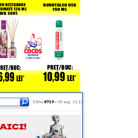
Editia
8719 -
08 aug
21:13