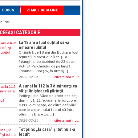
FOCUS
ZIARUL DE MÂINE
rdărie”
ACEEAȘI CATEGORIE
La 18 ani a luat cuţitul să-şi
omoare iubitul
O tânără de 18 ani din Budila a fost
reţinută în arest după ce şi-a
înjunghiat concubinul de 23 de ani.
Potrivit Parchetului de pe lângă
Tribunalul Braşov, în urma[...]
2026-02-24
citeste mai mult
A sunat la 112 la 3 dimineaţa ca
să-şi liniştească părinţii
Poliţiştii din Săcele au fost sesizaţi
duminică, 22 februarie, în jurul orei
03:00 dimineaţa, de către o tânără
care le-a semnalat faptul că între
părinţii săi are loc[...]
2026-02-24
citeste mai mult
Tot prins „la casă” şi tot nu s-a
lecuit