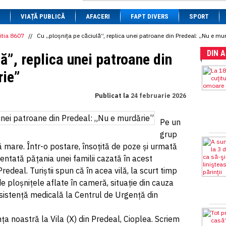
1 BRL
= 0.7714 RON
VIAȚĂ PUBLICĂ
1 CAD
= 3.1559 RON
AFACERI
FAPT DIVERS
SPORT
1 CHF
= 5.2813 RON
1 CNY
= 0.6015 RON
itia 8607
//
Cu „ploșnița pe căciulă”, replica unei patroane din Predeal: „Nu e mu
1 CZK
= 0.1993 RON
DIN 
1 DKK
= 0.6668 RON
ă”, replica unei patroane din
1 EGP
= 0.0860 RON
1 HUF
= 1.2223 RON
rie”
1 INR
= 0.0513 RON
1 JPY
= 3.0556 RON
Publicat la
24 februarie 2026
1 KRW
= 0.3047 RON
1 MDL
= 0.2538 RON
1 MXN
= 0.2227 RON
Pe un
1 NOK
= 0.4191 RON
grup
1 NZD
= 2.6097 RON
1 PLN
= 1.1646 RON
ă mare. Într-o postare, însoțită de poze și urmată
1 RSD
= 0.0425 RON
entată pățania unei familii cazată în acest
1 RUB
= 0.0530 RON
redeal. Turiștii spun că în acea vilă, la scurt timp
1 SEK
= 0.4526 RON
1 TRY
= 0.1141 RON
e ploșnițele aflate în cameră, situație din cauza
1 UAH
= 0.1048 RON
asistență medicală la Centrul de Urgență din
1 XDR
= 5.9383 RON
1 ZAR
= 0.2318 RON
ța noastră la Vila (X) din Predeal, Cioplea. Scriem