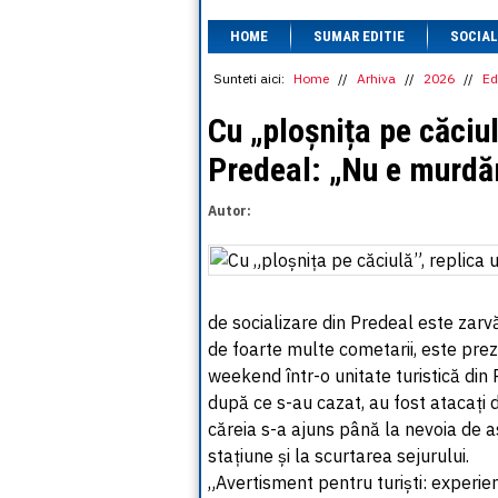
HOME
SUMAR EDITIE
SOCIAL
Sunteti aici:
Home
//
Arhiva
//
2026
//
Ed
Cu „ploșnița pe căciul
Predeal: „Nu e murdă
Autor:
de socializare din Predeal este zarv
de foarte multe cometarii, este prez
weekend într-o unitate turistică din P
după ce s-au cazat, au fost atacați d
căreia s-a ajuns până la nevoia de 
stațiune și la scurtarea sejurului.
„Avertisment pentru turiști: experien