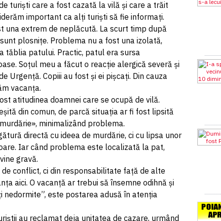
e turiști care a fost cazată la vilă și care a trăit
iderăm important ca alți turiști să fie informați.
st una extrem de neplăcută. La scurt timp după
sunt plosnițe. Problema nu a fost una izolată,
a tăblia patului. Practic, patul era sursa
ase. Soțul meu a făcut o reacție alergică severă și
 Urgență. Copiii au fost și ei pișcați. Din cauza
rtăm vacanța.
st atitudinea doamnei care se ocupă de vilă.
șită din comun, de parcă situația ar fi fost lipsită
 murdărie», minimalizând problema.
ătură directă cu ideea de murdărie, ci cu lipsa unor
oare. Iar când problema este localizată la pat,
evine gravă.
de conflict, ci din responsabilitate față de alte
anța aici. O vacanță ar trebui să însemne odihnă și
pți nedormite”, este postarea adusă în atenția
turiștii au reclamat deja unitatea de cazare, urmând