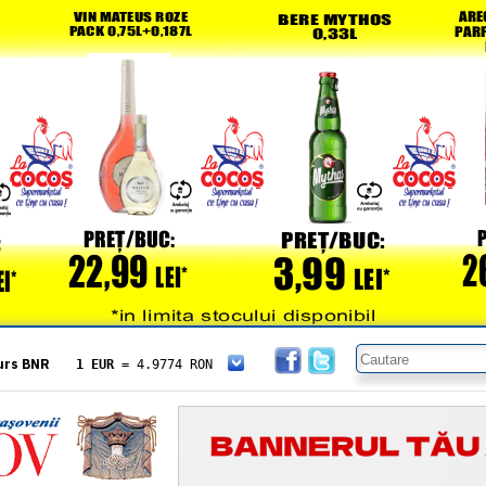
urs BNR
1 EUR
= 4.9774 RON
1 USD
= 4.3833 RON
1 GBP
= 5.8304 RON
1 XAU
= 464.4611 RON
1 AED
= 1.1933 RON
1 AUD
= 2.7957 RON
1 BGN
= 2.5449 RON