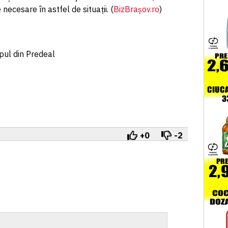
 necesare în astfel de situații. (
BizBrașov.ro
)
pul din Predeal
+0
-2