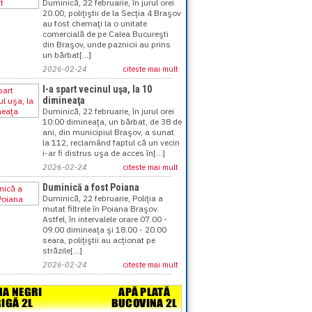
Duminică, 22 februarie, în jurul orei
20.00, poliţiştii de la Secţia 4 Braşov
au fost chemaţi la o unitate
comercială de pe Calea Bucureşti
din Braşov, unde paznicii au prins
un bărbat[...]
2026-02-24
citeste mai mult
I-a spart vecinul uşa, la 10
dimineaţa
Duminică, 22 februarie, în jurul orei
10:00 dimineaţa, un bărbat, de 38 de
ani, din municipiul Braşov, a sunat
la 112, reclamând faptul că un vecin
i-ar fi distrus uşa de acces în[...]
2026-02-24
citeste mai mult
Duminică a fost Poiana
Duminică, 22 februarie, Poliţia a
mutat filtrele în Poiana Braşov.
Astfel, în intervalele orare 07.00 -
09.00 dimineaţa şi 18.00 - 20.00
seara, poliţiştii au acţionat pe
străzile[...]
2026-02-24
citeste mai mult