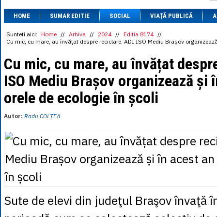
1 BRL
= 0.7714 
HOME
SUMAR EDITIE
SOCIAL
VIAȚĂ PUBLICĂ
1 CAD
= 3.1559 
A
1 CHF
= 5.2813 
1 CNY
= 0.6015 
Sunteti aici:
Home
//
Arhiva
//
2024
//
Editia 8174
//
Cu mic, cu mare, au învățat despre reciclare. ADI ISO Mediu Brașov organizează ș
1 CZK
= 0.1993 
1 DKK
= 0.6668 
Cu mic, cu mare, au învățat despre
1 EGP
= 0.0860 
1 HUF
= 1.2223 
ISO Mediu Brașov organizează și î
1 INR
= 0.0513 
1 JPY
= 3.0556 
orele de ecologie în școli
1 KRW
= 0.3047 
1 MDL
= 0.2538 
1 MXN
= 0.2227 
Autor:
Radu COLȚEA
1 NOK
= 0.4191 
1 NZD
= 2.6097 
1 PLN
= 1.1646 
1 RSD
= 0.0425 
1 RUB
= 0.0530 
1 SEK
= 0.4526 
1 TRY
= 0.1141 
1 UAH
= 0.1048 
1 XDR
= 5.9383 
Sute de elevi din judeţul Braşov învaţă î
1 ZAR
= 0.2318 