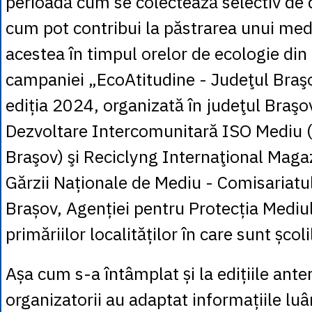
perioadă cum se colectează selectiv de d
cum pot contribui la păstrarea unui med
acestea în timpul orelor de ecologie din
campaniei „EcoAtitudine - Judeţul Braş
ediția 2024, organizată în judeţul Braşo
Dezvoltare Intercomunitară ISO Mediu 
Braşov) şi Reciclyng Internaţional Magaz
Gărzii Naționale de Mediu - Comisariatu
Brașov, Agenției pentru Protecția Mediul
primăriilor localităților în care sunt școl
Așa cum s-a întâmplat și la edițiile ante
organizatorii au adaptat informațiile luâ