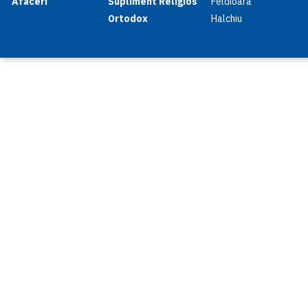
Afaceri
Supliment Religios
Feldioara
Ortodox
Halchiu