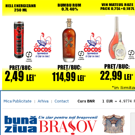
Mica Publicitate
Arhiva
Contact
|
|
Curs BNR
1 EUR
= 4.9774 
1 USD
= 4.3833 
1 GBP
= 5.8304 
1 XAU
= 464.461
1 AED
= 1.1933 
1 AUD
= 2.7957 
1 BGN
= 2.5449 