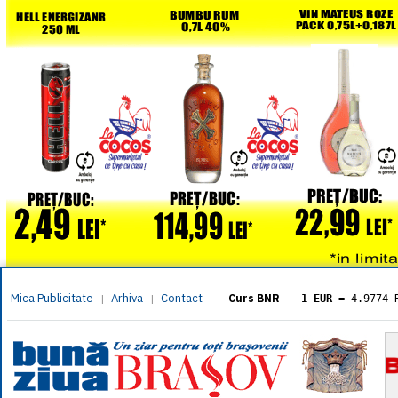
Mica Publicitate
Arhiva
Contact
|
|
Curs BNR
1 EUR
= 4.9774 
1 USD
= 4.3833 
1 GBP
= 5.8304 
1 XAU
= 464.461
1 AED
= 1.1933 
1 AUD
= 2.7957 
1 BGN
= 2.5449 