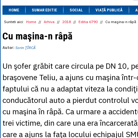
1 BRL
= 0.7714 
HOME
SUMAR EDITIE
SOCIAL
VIAȚĂ PUBLICĂ
1 CAD
= 3.1559 
A
1 CHF
= 5.2813 
1 CNY
= 0.6015 
Sunteti aici:
Home
//
Arhiva
//
2018
//
Editia 6790
//
Cu maşina-n râpă
1 CZK
= 0.1993 
1 DKK
= 0.6668 
Cu maşina-n râpă
1 EGP
= 0.0860 
1 HUF
= 1.2223 
Autor:
Sorin ŢÎRCĂ
1 INR
= 0.0513 
1 JPY
= 3.0556 
1 KRW
= 0.3047 
Un şofer grăbit care circula pe DN 10, pe 
1 MDL
= 0.2538 
1 MXN
= 0.2227 
braşovene Teliu, a ajuns cu maşina într-
1 NOK
= 0.4191 
1 NZD
= 2.6097 
faptului că nu a adaptat viteza la condiţ
1 PLN
= 1.1646 
1 RSD
= 0.0425 
conducătorul auto a pierdut controlul vo
1 RUB
= 0.0530 
1 SEK
= 0.4526 
cu maşina în râpă. Ca urmare a accidentu
1 TRY
= 0.1141 
1 UAH
= 0.1048 
trei victime, din care una era încarcera
1 XDR
= 5.9383 
1 ZAR
= 0.2318 
care a ajuns la faţa locului echipajul 