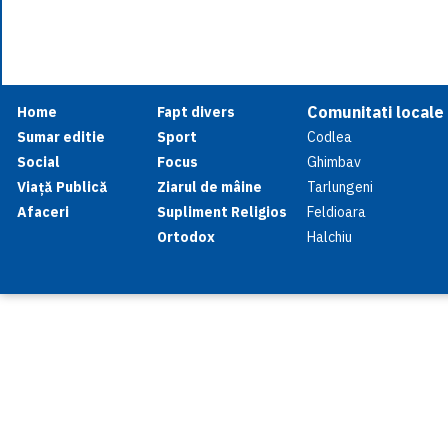
Comunitati locale
Home
Fapt divers
Sumar editie
Sport
Codlea
Social
Focus
Ghimbav
Viață Publică
Ziarul de mâine
Tarlungeni
Afaceri
Supliment Religios
Feldioara
Ortodox
Halchiu