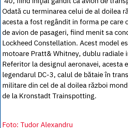
’40, fiind iniţial gândit ca avion de trans
Odată cu terminarea celui de al doilea r
acesta a fost regândit in forma pe care
de avion de pasageri, fiind menit sa con
Lockheed Constellation. Acest model es
motoare Pratt& Whitney, dublu radiale i
Referitor la designul aeronavei, acesta e
legendarul DC-3, calul de bătaie în transp
militare din cel de al doilea război mondi
de la Kronstadt Trainspotting.
Foto: Tudor Alexandru