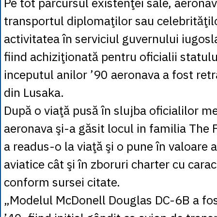
Pe tot parcursul existenţei sale, aeronava
transportul diplomaţilor sau celebrităţil
activitatea în serviciul guvernului iugosl
fiind achiziţionată pentru oficialii statu
inceputul anilor ’90 aeronava a fost ret
din Lusaka.
După o viaţă pusă în slujba oficialilor m
aeronava şi-a găsit locul in familia The 
a readus-o la viaţă şi o pune în valoare 
aviatice cât şi în zboruri charter cu carac
conform sursei citate.
„Modelul McDonell Douglas DC-6B a fost 