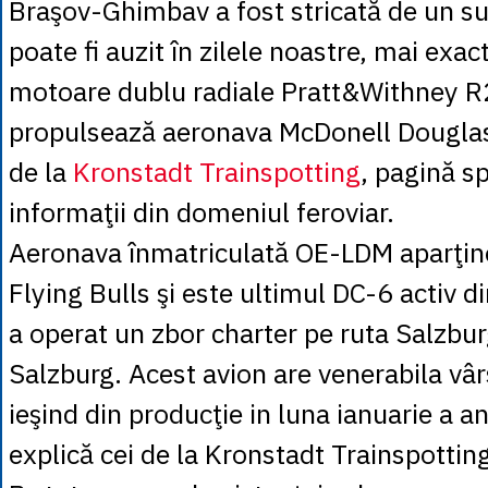
Braşov-Ghimbav a fost stricată de un su
poate fi auzit în zilele noastre, mai exac
motoare dublu radiale Pratt&Withney 
propulsează aeronava McDonell Douglas
de la
Kronstadt Trainspotting
, pagină sp
informaţii din domeniul feroviar.
Aeronava înmatriculată OE-LDM aparţin
Flying Bulls şi este ultimul DC-6 activ d
a operat un zbor charter pe ruta Salzb
Salzburg. Acest avion are venerabila vâr
ieşind din producţie in luna ianuarie a a
explică cei de la Kronstadt Trainspottin