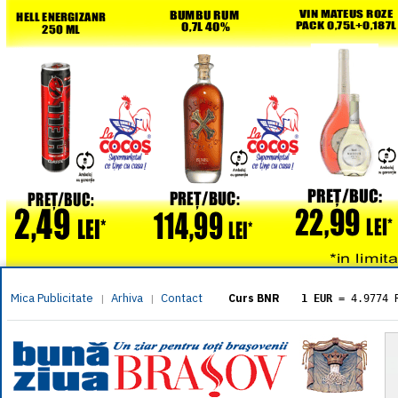
Mica Publicitate
Arhiva
Contact
|
|
Curs BNR
1 EUR
= 4.9774 
1 USD
= 4.3833 
1 GBP
= 5.8304 
1 XAU
= 464.461
1 AED
= 1.1933 
1 AUD
= 2.7957 
1 BGN
= 2.5449 