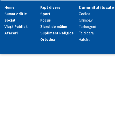
Comunitati locale
Home
Fapt divers
Sumar editie
Sport
Codlea
Social
Focus
Ghimbav
Viață Publică
Ziarul de mâine
Tarlungeni
Afaceri
Supliment Religios
Feldioara
Ortodox
Halchiu