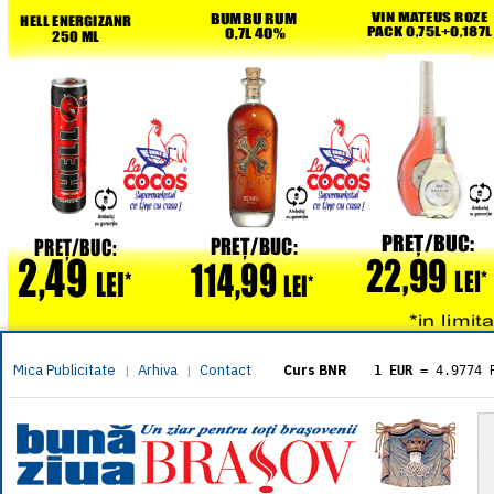
Mica Publicitate
Arhiva
Contact
|
|
Curs BNR
1 EUR
= 4.9774 
1 USD
= 4.3833 
1 GBP
= 5.8304 
1 XAU
= 464.461
1 AED
= 1.1933 
1 AUD
= 2.7957 
1 BGN
= 2.5449 