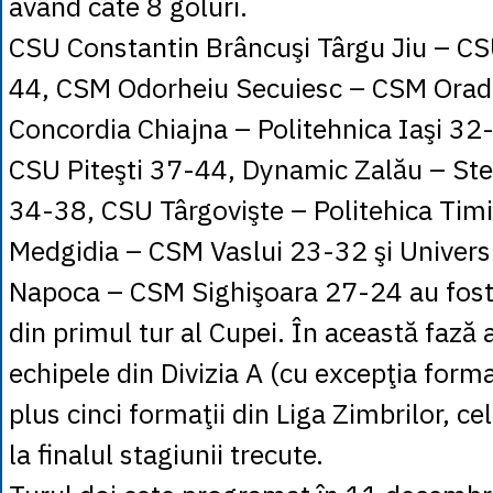
având câte 8 goluri.
CSU Constantin Brâncuşi Târgu Jiu – C
44, CSM Odorheiu Secuiesc – CSM Orad
Concordia Chiajna – Politehnica Iaşi 32
CSU Piteşti 37-44, Dynamic Zalău – Ste
34-38, CSU Târgovişte – Politehica Tim
Medgidia – CSM Vaslui 23-32 şi Universi
Napoca – CSM Sighişoara 27-24 au fost 
din primul tur al Cupei. În această fază 
echipele din Divizia A (cu excepţia formaţ
plus cinci formaţii din Liga Zimbrilor, ce
la finalul stagiunii trecute.