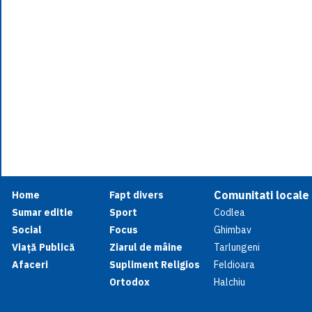
Comunitati locale
Home
Fapt divers
Sumar editie
Sport
Codlea
Social
Focus
Ghimbav
Viață Publică
Ziarul de mâine
Tarlungeni
Afaceri
Supliment Religios
Feldioara
Ortodox
Halchiu