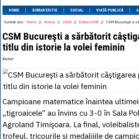
1 BRL
= 0.7714 
HOME
SUMAR EDITIE
SOCIAL
VIAȚĂ PUBLICĂ
1 CAD
= 3.1559 
A
1 CHF
= 5.2813 
1 CNY
= 0.6015 
Sunteti aici:
Home
//
Arhiva
//
2018
//
Editia 6708
//
CSM Bucureşti a sărb
1 CZK
= 0.1993 
1 DKK
= 0.6668 
CSM Bucureşti a sărbătorit câştig
1 EGP
= 0.0860 
titlu din istorie la volei feminin
1 HUF
= 1.2223 
1 INR
= 0.0513 
1 JPY
= 3.0556 
Autor:
1 KRW
= 0.3047 
1 MDL
= 0.2538 
1 MXN
= 0.2227 
1 NOK
= 0.4191 
1 NZD
= 2.6097 
1 PLN
= 1.1646 
1 RSD
= 0.0425 
Campioane matematice înaintea ultimei
1 RUB
= 0.0530 
1 SEK
= 0.4526 
„tigroaicele” au învins cu 3-0 în Sala Po
1 TRY
= 0.1141 
1 UAH
= 0.1048 
Agroland Timişoara. La final, voleibalist
1 XDR
= 5.9383 
1 ZAR
= 0.2318 
trofeul, tricourile şi medaliiile de campi