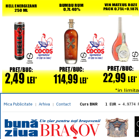
Mica Publicitate
Arhiva
Contact
|
|
Curs BNR
1 EUR
= 4.9774 
1 USD
= 4.3833 
1 GBP
= 5.8304 
1 XAU
= 464.461
1 AED
= 1.1933 
1 AUD
= 2.7957 
1 BGN
= 2.5449 