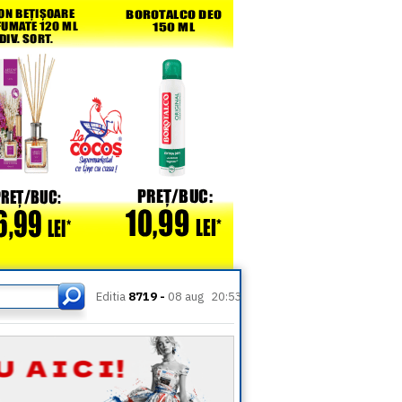
Editia
8719 -
08 aug
20:53