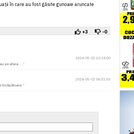
tuaţii în care au fost găsite gunoaie aruncate
+3
-0
2024-05-02 10:34:00
 pe afara......'
2024-05-02 06:51:03
e încăpătoare. '