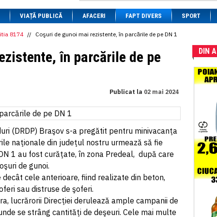
1 BRL
= 0.7714 RON
VIAȚĂ PUBLICĂ
1 CAD
= 3.1559 RON
AFACERI
FAPT DIVERS
SPORT
1 CHF
= 5.2813 RON
1 CNY
= 0.6015 RON
itia 8174
//
Coşuri de gunoi mai rezistente, în parcările de pe DN 1
1 CZK
= 0.1993 RON
DIN 
1 DKK
= 0.6668 RON
zistente, în parcările de pe
1 EGP
= 0.0860 RON
1 HUF
= 1.2223 RON
1 INR
= 0.0513 RON
1 JPY
= 3.0556 RON
Publicat la
02 mai 2024
1 KRW
= 0.3047 RON
1 MDL
= 0.2538 RON
1 MXN
= 0.2227 RON
1 NOK
= 0.4191 RON
1 NZD
= 2.6097 RON
duri (DRDP) Braşov s-a pregătit pentru minivacanţa
1 PLN
= 1.1646 RON
ile naţionale din judeţul nostru urmează să fie
1 RSD
= 0.0425 RON
 DN 1 au fost curăţate, în zona Predeal, după care
1 RUB
= 0.0530 RON
1 SEK
= 0.4526 RON
oşuri de gunoi.
1 TRY
= 0.1141 RON
 decât cele anterioare, fiind realizate din beton,
1 UAH
= 0.1048 RON
oferi sau distruse de şoferi.
1 XDR
= 5.9383 RON
1 ZAR
= 0.2318 RON
a, lucrărorii Direcţiei derulează ample campanii de
 unde se strâng cantităţi de deşeuri. Cele mai multe