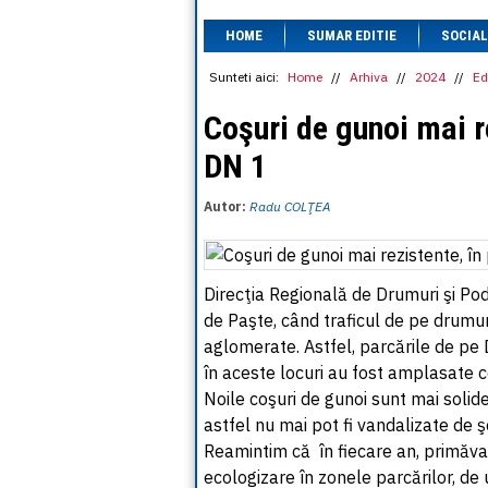
HOME
SUMAR EDITIE
SOCIAL
Sunteti aici:
Home
//
Arhiva
//
2024
//
Ed
Coşuri de gunoi mai re
DN 1
Autor:
Radu COLŢEA
Direcţia Regională de Drumuri şi Po
de Paşte, când traficul de pe drumur
aglomerate. Astfel, parcările de pe
în aceste locuri au fost amplasate c
Noile coşuri de gunoi sunt mai solide
astfel nu mai pot fi vandalizate de ş
Reamintim că în fiecare an, primăvar
ecologizare în zonele parcărilor, de