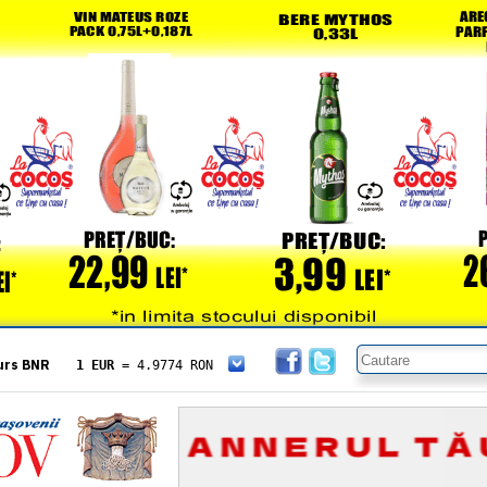
urs BNR
1 EUR
= 4.9774 RON
1 USD
= 4.3833 RON
1 GBP
= 5.8304 RON
1 XAU
= 464.4611 RON
1 AED
= 1.1933 RON
1 AUD
= 2.7957 RON
1 BGN
= 2.5449 RON