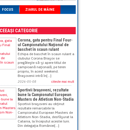
FOCUS
ZIARUL DE MÂINE
ACEEAȘI CATEGORIE
Corona, gata pentru Final Four-
ul Campionatului Naţional de
baschet în scaun rulant
Echipa de baschet în scaun rulant a
clubului Corona Braşov se
pregăteşte să-şi apere titlul de
campioană naţională, pe teren
propriu, în acest weekend.
Braşovenii intră în[...]
2026-05-08
citeste mai mult
Sportivii braşoveni, rezultate
bune la Campionatul European
Masters de Atletism Non-Stadia
Sportivii braşoveni au obţinut
rezultate remarcabile la
Campionatul European Masters de
Atletism Non-Stadia, desfăşurat la
Catania, la începutul acestei luni.
Din delegaţia României[...]