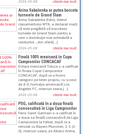
2026-05-08
citeste mai mult
Arina Sabalenka ar putea boicota
turneele de Grand Slam
Arina Sabalenka (foto), liderul
clasamentului WTA, a declarat marţi
că este pregătită să boicoteze
turneele de Grand Slam pentru a
cere o distribuţie mai echitabilă a
veniturilor. „Am oferit[...]
2026-05-08
citeste mai mult
Finală 100% mexicană în Cupa
Campionilor CONCACAF
Echipa mexicană Toluca s-a calificat
în finala Cupei Campionilor
CONCACAF, după ce a învins
categoric pe teren propriu, cu scorul
de 4-0, formaţia americană Los
Angeles FC, miercuri seara,[...]
2026-05-08
citeste mai mult
PSG, calificată în a doua finală
consecutivă în Liga Campionilor
Paris Saint-Germain s-a calificat în
a doua sa finală consecutivă de Liga
Campionilor la fotbal, după ce a
remizat cu Bayern Munchen, 1-1 (1-
0), miercuri seara, pe Allianz Arena,