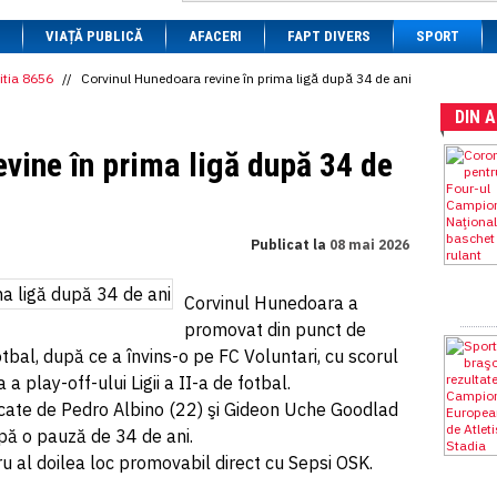
1 BRL
= 0.7714 RON
VIAȚĂ PUBLICĂ
1 CAD
= 3.1559 RON
AFACERI
FAPT DIVERS
SPORT
1 CHF
= 5.2813 RON
1 CNY
= 0.6015 RON
itia 8656
//
Corvinul Hunedoara revine în prima ligă după 34 de ani
1 CZK
= 0.1993 RON
DIN 
1 DKK
= 0.6668 RON
1 EGP
= 0.0860 RON
vine în prima ligă după 34 de
1 HUF
= 1.2223 RON
1 INR
= 0.0513 RON
1 JPY
= 3.0556 RON
1 KRW
= 0.3047 RON
1 MDL
= 0.2538 RON
Publicat la
08 mai 2026
1 MXN
= 0.2227 RON
1 NOK
= 0.4191 RON
1 NZD
= 2.6097 RON
Corvinul Hunedoara a
1 PLN
= 1.1646 RON
promovat din punct de
1 RSD
= 0.0425 RON
bal, după ce a învins-o pe FC Voluntari, cu scorul
1 RUB
= 0.0530 RON
1 SEK
= 0.4526 RON
 a play-off-ului Ligii a II-a de fotbal.
1 TRY
= 0.1141 RON
rcate de Pedro Albino (22) şi Gideon Uche Goodlad
1 UAH
= 0.1048 RON
upă o pauză de 34 de ani.
1 XDR
= 5.9383 RON
1 ZAR
= 0.2318 RON
u al doilea loc promovabil direct cu Sepsi OSK.