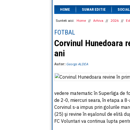
HOME
SUMAR EDITIE
SOCIAL
Sunteti aici:
Home
//
Arhiva
//
2026
//
Ed
FOTBAL
Corvinul Hunedoara re
ani
Autor:
George ALDEA
vedere matematic în Superliga de fot
de 2-0, miercuri seara, în etapa a 8-a
Corvinul s-a impus prin golurile ma
(25) şi revine în eşalonul de elită d
FC Voluntari va continua lupta pentr