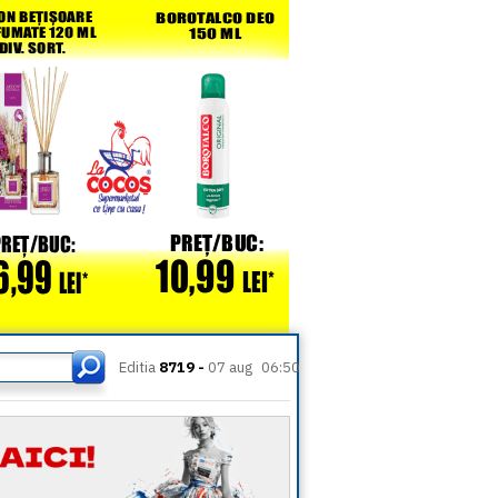
Editia
8719 -
07 aug
06:50