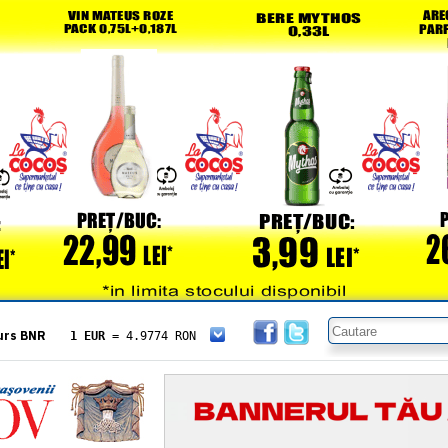
urs BNR
1 EUR
= 4.9774 RON
1 USD
= 4.3833 RON
1 GBP
= 5.8304 RON
1 XAU
= 464.4611 RON
1 AED
= 1.1933 RON
1 AUD
= 2.7957 RON
1 BGN
= 2.5449 RON