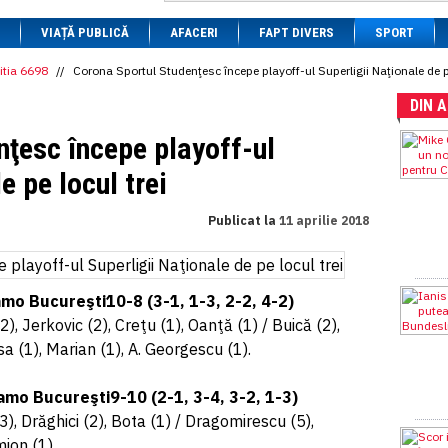
1 BRL
= 0.7714 RON
VIAȚĂ PUBLICĂ
1 CAD
= 3.1559 RON
AFACERI
FAPT DIVERS
SPORT
1 CHF
= 5.2813 RON
1 CNY
= 0.6015 RON
itia 6698
//
Corona Sportul Studenţesc începe playoff-ul Superligii Naţionale de pe
1 CZK
= 0.1993 RON
DIN 
1 DKK
= 0.6668 RON
1 EGP
= 0.0860 RON
nţesc începe playoff-ul
1 HUF
= 1.2223 RON
1 INR
= 0.0513 RON
e pe locul trei
1 JPY
= 3.0556 RON
1 KRW
= 0.3047 RON
1 MDL
= 0.2538 RON
Publicat la
11 aprilie 2018
1 MXN
= 0.2227 RON
1 NOK
= 0.4191 RON
1 NZD
= 2.6097 RON
1 PLN
= 1.1646 RON
mo Bucureşti10-8 (3-1, 1-3, 2-2, 4-2)
1 RSD
= 0.0425 RON
1 RUB
= 0.0530 RON
), Jerkovic (2), Creţu (1), Oanţă (1) / Buică (2),
1 SEK
= 0.4526 RON
a (1), Marian (1), A. Georgescu (1).
1 TRY
= 0.1141 RON
1 UAH
= 0.1048 RON
1 XDR
= 5.9383 RON
amo Bucureşti9-10 (2-1, 3-4, 3-2, 1-3)
1 ZAR
= 0.2318 RON
), Drăghici (2), Bota (1) / Dragomirescu (5),
mion (1).