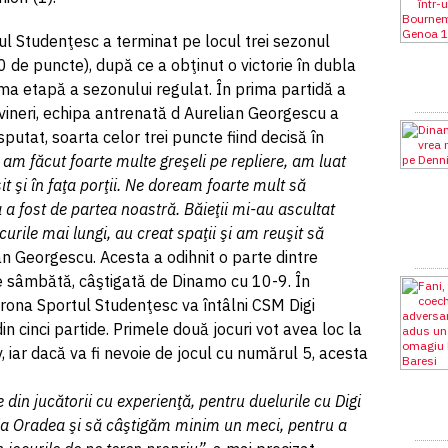
ul Studenţesc a terminat pe locul trei sezonul
0 de puncte), după ce a obţinut o victorie în dubla
ma etapă a sezonului regulat. În prima partidă a
vineri, echipa antrenată d Aurelian Georgescu a
sputat, soarta celor trei puncte fiind decisă în
am făcut foarte multe greşeli pe repliere, am luat
t şi în faţa porţii. Ne doream foarte mult să
 a fost de partea noastră. Băieţii mi-au ascultat
curile mai lungi, au creat spaţii şi am reuşit să
n Georgescu. Acesta a odihnit o parte dintre
de sâmbătă, câştigată de Dinamo cu 10-9. În
orona Sportul Studenţesc va întâlni CSM Digi
n cinci partide. Primele două jocuri vot avea loc la
iar dacă va fi nevoie de jocul cu numărul 5, acesta
din jucătorii cu experienţă, pentru duelurile cu Digi
la Oradea şi să câştigăm minim un meci, pentru a