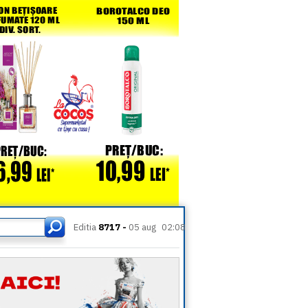
Editia
8717 -
05 aug
02:08