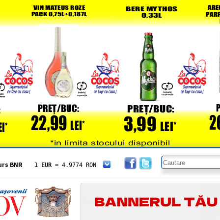
urs BNR
1 EUR
= 4.9774 RON
1 USD
= 4.3833 RON
1 GBP
= 5.8304 RON
1 XAU
= 464.4611 RON
1 AED
= 1.1933 RON
1 AUD
= 2.7957 RON
1 BGN
= 2.5449 RON