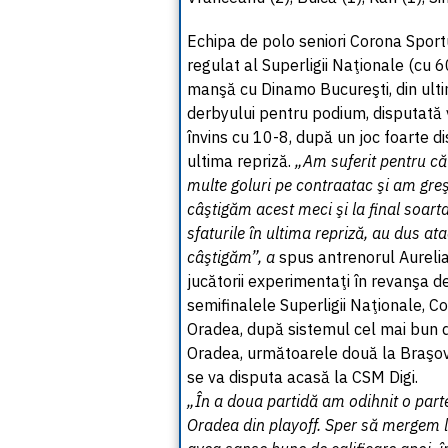
Echipa de polo seniori Corona Sport
regulat al Superligii Naţionale (cu 6
manşă cu Dinamo Bucureşti, din ulti
derbyului pentru podium, disputată 
învins cu 10-8, după un joc foarte di
ultima repriză.
„Am suferit pentru că 
multe goluri pe contraatac şi am greşi
câştigăm acest meci şi la final soarta
sfaturile în ultima repriză, au dus ata
câştigăm”, a
spus antrenorul Aurelia
jucătorii experimentaţi în revanşa 
semifinalele Superligii Naţionale, C
Oradea, după sistemul cel mai bun di
Oradea, următoarele două la Braşov, 
se va disputa acasă la CSM Digi.
„În a doua partidă am odihnit o parte 
Oradea din playoff. Sper să mergem 