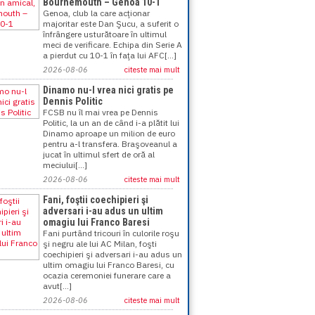
Bournemouth – Genoa 10-1
Genoa, club la care acţionar
majoritar este Dan Şucu, a suferit o
înfrângere usturătoare în ultimul
meci de verificare. Echipa din Serie A
a pierdut cu 10-1 în faţa lui AFC[...]
2026-08-06
citeste mai mult
Dinamo nu-l vrea nici gratis pe
Dennis Politic
FCSB nu îl mai vrea pe Dennis
Politic, la un an de când i-a plătit lui
Dinamo aproape un milion de euro
pentru a-l transfera. Braşoveanul a
jucat în ultimul sfert de oră al
meciului[...]
2026-08-06
citeste mai mult
Fani, foştii coechipieri şi
adversari i-au adus un ultim
omagiu lui Franco Baresi
Fani purtând tricouri în culorile roşu
şi negru ale lui AC Milan, foşti
coechipieri şi adversari i-au adus un
ultim omagiu lui Franco Baresi, cu
ocazia ceremoniei funerare care a
avut[...]
2026-08-06
citeste mai mult