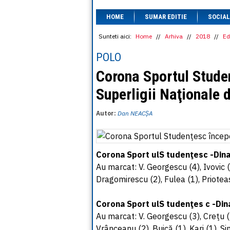
HOME
SUMAR EDITIE
SOCIAL
Sunteti aici:
Home
//
Arhiva
//
2018
//
Ed
POLO
Corona Sportul Stude
Superligii Naţionale d
Autor:
Dan NEACȘA
Corona Sport ulS tudenţesc -Dina
Au marcat: V. Georgescu (4), Ivovic (2
Dragomirescu (2), Fulea (1), Prioteas
Corona Sport ulS tudenţes c -Din
Au marcat: V. Georgescu (3), Creţu (3
Vrânceanu (2), Buică (1), Kari (1), Si