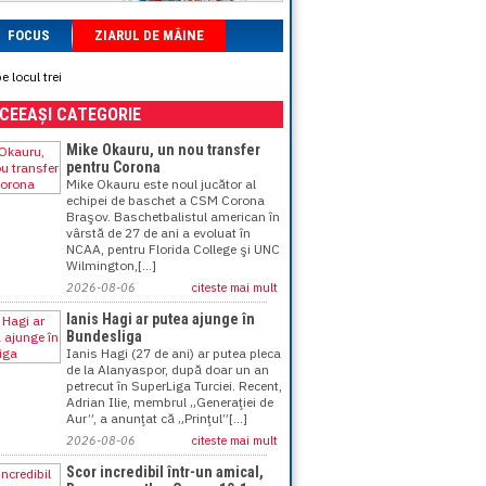
FOCUS
ZIARUL DE MÂINE
 locul trei
ACEEAȘI CATEGORIE
Mike Okauru, un nou transfer
pentru Corona
Mike Okauru este noul jucător al
echipei de baschet a CSM Corona
Braşov. Baschetbalistul american în
vârstă de 27 de ani a evoluat în
NCAA, pentru Florida College şi UNC
Wilmington,[...]
2026-08-06
citeste mai mult
Ianis Hagi ar putea ajunge în
Bundesliga
Ianis Hagi (27 de ani) ar putea pleca
de la Alanyaspor, după doar un an
petrecut în SuperLiga Turciei. Recent,
Adrian Ilie, membrul „Generaţiei de
Aur”, a anunţat că „Prinţul”[...]
2026-08-06
citeste mai mult
Scor incredibil într-un amical,