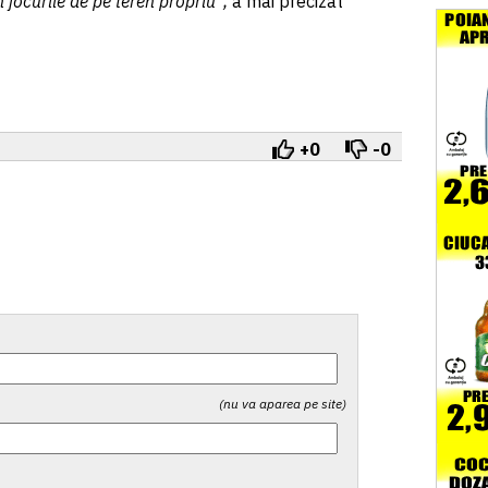
n jocurile de pe teren propriu”,
a mai precizat
+0
-0
(nu va aparea pe site)