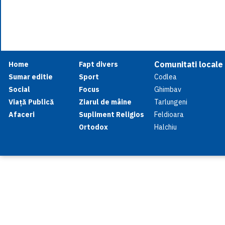
Comunitati locale
Home
Fapt divers
Sumar editie
Sport
Codlea
Social
Focus
Ghimbav
Viață Publică
Ziarul de mâine
Tarlungeni
Afaceri
Supliment Religios
Feldioara
Ortodox
Halchiu