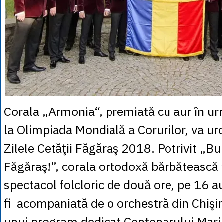
Corala „Armonia“, premiată cu aur în ur
la Olimpiada Mondială a Corurilor, va ur
Zilele Cetăţii Făgăraş 2018. Potrivit „Bu
Făgăraş!”, corala ortodoxă bărbătească 
spectacol folcloric de două ore, pe 16 
fi acompaniată de o orchestră din Chişin
unui program dedicat Centenarului Marii 