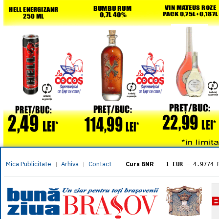
Mica Publicitate
Arhiva
Contact
|
|
Curs BNR
1 EUR
= 4.9774 
1 USD
= 4.3833 
1 GBP
= 5.8304 
1 XAU
= 464.461
1 AED
= 1.1933 
1 AUD
= 2.7957 
1 BGN
= 2.5449 