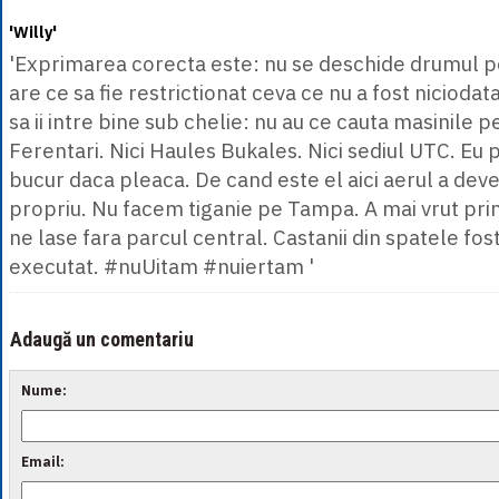
'Willy'
'Exprimarea corecta este: nu se deschide drumul p
are ce sa fie restrictionat ceva ce nu a fost nicioda
sa ii intre bine sub chelie: nu au ce cauta masinile
Ferentari. Nici Haules Bukales. Nici sediul UTC. Eu
bucur daca pleaca. De cand este el aici aerul a deven
propriu. Nu facem tiganie pe Tampa. A mai vrut prim
ne lase fara parcul central. Castanii din spatele fostu
executat. #nuUitam #nuiertam '
Adaugă un comentariu
Nume:
Email: