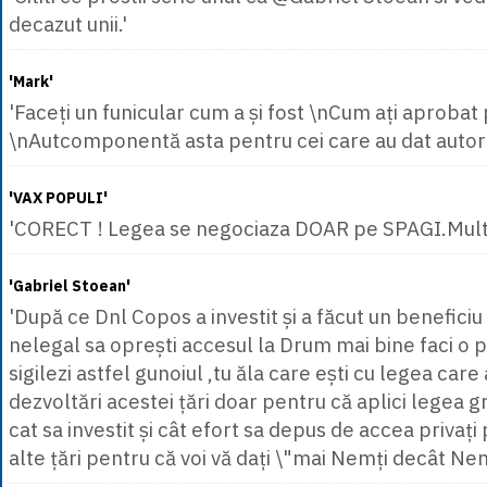
decazut unii.'
'Mark'
'Faceți un funicular cum a și fost \nCum ați aprobat
\nAutcomponentă asta pentru cei care au dat autoriz
'VAX POPULI'
'CORECT ! Legea se negociaza DOAR pe SPAGI.Mult
'Gabriel Stoean'
'După ce Dnl Copos a investit și a făcut un beneficiu
nelegal sa oprești accesul la Drum mai bine faci o 
sigilezi astfel gunoiul ,tu ăla care ești cu legea ca
dezvoltări acestei țări doar pentru că aplici legea g
cat sa investit și cât efort sa depus de accea privați 
alte țări pentru că voi vă dați \"mai Nemți decât Ne