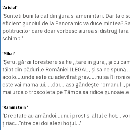
'Ariciul'
'Sunteti buni la dat din gura si amenintari. Dar la o s
eficient gunoiul de la Panoramic va duce mintea? Sa
politrucilor care doar vorbesc aiurea si distrug fara 
schimb.'
'Mihai'
'Șeful gărzii forestiere sa fie ,,tare in gura,, și cu 
tăiat din pădurile României ILEGAL , și sa ne spună 
acolo….unde este cu adevărat grav…..nu sa îl ironiz
este vai mama lui…..dar….asa gândește romanul ,,pul
mai urca o troscoleta pe Tâmpa sa ridice gunoaiele
'Rammstein '
'Dreptate au amândoi...unui prost și altul e hoț... vo
țiriac...între cei doi alegi hoțul...'