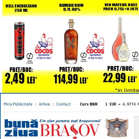
Mica Publicitate
Arhiva
Contact
|
|
Curs BNR
1 EUR
= 4.9774 
1 USD
= 4.3833 
1 GBP
= 5.8304 
1 XAU
= 464.461
1 AED
= 1.1933 
1 AUD
= 2.7957 
1 BGN
= 2.5449 