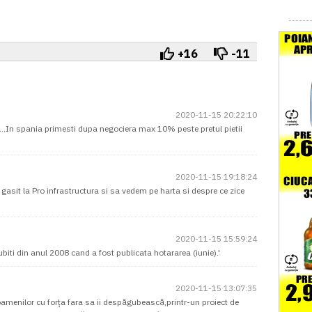
+16
-11
2020-11-15 20:22:10
le ...In spania primesti dupa negociera max 10% peste pretul pietii
2020-11-15 19:18:24
 gasit la Pro infrastructura si sa vedem pe harta si despre ce zice
2020-11-15 15:59:24
biti din anul 2008 cand a fost publicata hotararea (iunie).'
2020-11-15 13:07:35
oamenilor cu forța fara sa ii despăgubească,printr-un proiect de