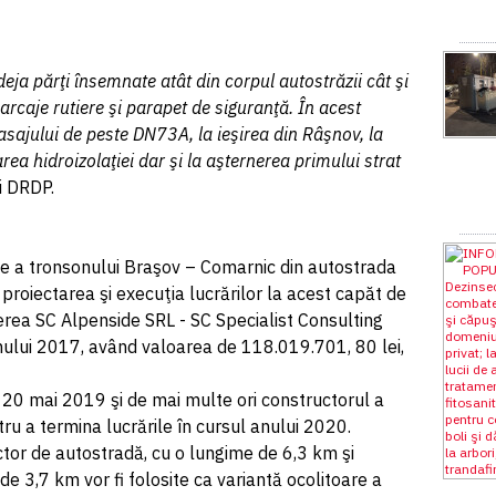
deja părţi însemnate atât din corpul autostrăzii cât şi
arcaje rutiere şi parapet de siguranţă. În acest
sajului de peste DN73A, la ieşirea din Râşnov, la
a hidroizolaţiei dar şi la aşternerea primului strat
i DRDP.
te a tronsonului Braşov – Comarnic din autostrada
 proiectarea şi execuţia lucrărilor la acest capăt de
rea SC Alpenside SRL - SC Specialist Consulting
anului 2017, având valoarea de 118.019.701, 80 lei,
n 20 mai 2019 şi de mai multe ori constructorul a
ru a termina lucrările în cursul anului 2020.
ector de autostradă, cu o lungime de 6,3 km şi
e 3,7 km vor fi folosite ca variantă ocolitoare a