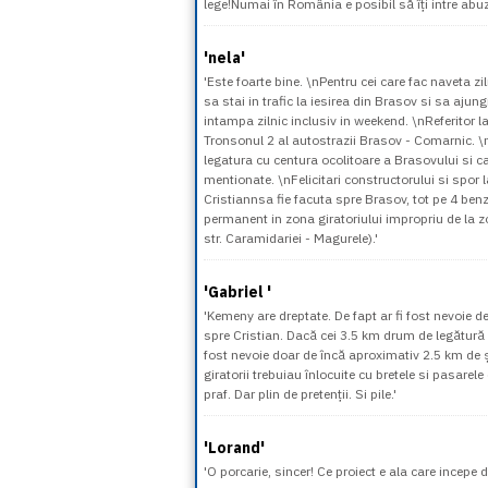
lege!Numai în România e posibil să îți intre abuz
'nela'
'Este foarte bine. \nPentru cei care fac naveta zil
sa stai in trafic la iesirea din Brasov si sa aj
intampa zilnic inclusiv in weekend. \nReferitor la
Tronsonul 2 al autostrazii Brasov - Comarnic. 
legatura cu centura ocolitoare a Brasovului si c
mentionate. \nFelicitari constructorului si spor l
Cristiannsa fie facuta spre Brasov, tot pe 4 benz
permanent in zona giratoriului impropriu de la z
str. Caramidariei - Magurele).'
'Gabriel '
'Kemeny are dreptate. De fapt ar fi fost nevoie d
spre Cristian. Dacă cei 3.5 km drum de legătură
fost nevoie doar de încă aproximativ 2.5 km de 
giratorii trebuiau înlocuite cu bretele si pasarele
praf. Dar plin de pretenții. Si pile.'
'Lorand'
'O porcarie, sincer! Ce proiect e ala care incepe d