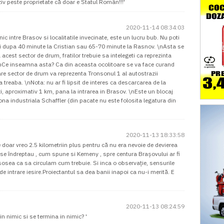
iv peste proprietate că doar e Statul Român!!!'
2020-11-14 08:34:03
nic intre Brasov si localitatile invecinate, este un lucru bub. Nu poti
ungi dupa 40 minute la Cristian sau 65-70 minute la Rasnov. \nAsta se
 acest sector de drum, fratilor trebuie sa intelegeti ca reprezinta
\nCe inseamna asta? Ca din aceasta ocolitoare se va face curand
are sector de drum va reprezenta Tronsonul 1 al autostrazii
a treaba. \nNota: nu ar fi lipsit de interes ca descarcarea de la
i, aproximativ 1 km, pana la intrarea in Brasov. \nEste un blocaj
ona industriala Schaffler (din pacate nu este folosita legatura din
2020-11-13 18:33:58
e doar vreo 2.5 kilometriin plus pentru că nu era nevoie de devierea
 se îndreptau , cum spune si Kemeny , spre centura Brașovului ar fi
șosea ca sa circulam cum trebuie. Si inca o observație, sensurile
 de intrare iesire.Proiectantul sa dea banii inapoi ca nu-i merită. E
2020-11-13 08:24:59
in nimic si se termina in nimic? '