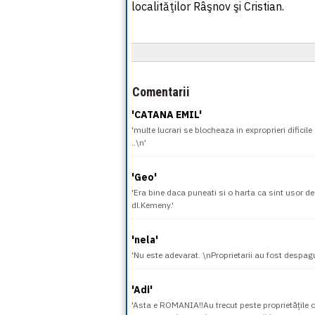
localităţilor Râşnov şi Cristian.
Comentarii
'CATANA EMIL'
'multe lucrari se blocheaza in exproprieri difici
..\n'
'Geo'
'Era bine daca puneati si o harta ca sint usor de
dl.Kemeny.'
'nela'
'Nu este adevarat. \nProprietarii au fost despagu
'Adi'
'Asta e ROMANIA!!Au trecut peste proprietățile 