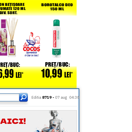
Editia
8719 -
07 aug
04:38