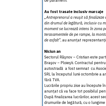
de parametri.
Au fost trasate inclusiv marcaje
„Antreprenorul a reuşit să finalizeze 
din drumul de legătură, inclusiv cu m
moment se lucrează intens în zona pa
terasamentele de pe rampe, la montare
de asfalt”
, au anunţat reprezentanţi
Niciun an
Sectorul Râşnov – Cristian este par
Braşov – Ploieşti. Contractul pentru
autostradă a fost semnat cu Asocie
SRL la începutul lunii octombrie a 
fără TVA.
Lucrările propriu zise au începute î
anunţat că va face tot posibilul pent
După finalizarea lucrărilor, acest s
drumurile de legătură, cu o lungime d