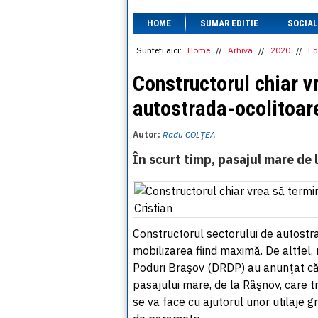
HOME
SUMAR EDITIE
SOCIAL
Sunteti aici:
Home
//
Arhiva
//
2020
//
Ed
Constructorul chiar v
autostrada-ocolitoar
Autor:
Radu COLŢEA
În scurt timp, pasajul mare de 
Constructorul sectorului de autostra
mobilizarea fiind maximă. De altfel, 
Poduri Braşov (DRDP) au anunţat că 
pasajului mare, de la Râşnov, care 
se va face cu ajutorul unor utilaje gr