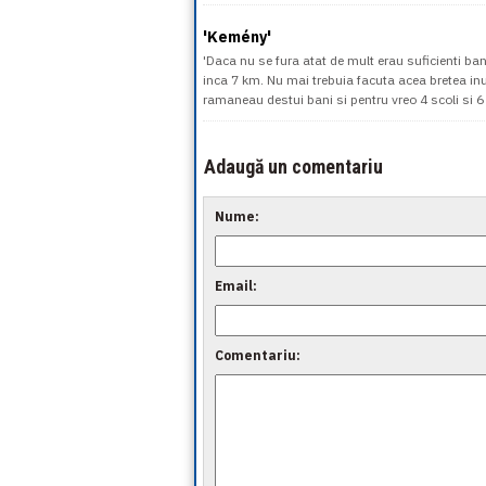
'Kemény'
'Daca nu se fura atat de mult erau suficienti b
inca 7 km. Nu mai trebuia facuta acea bretea inuti
ramaneau destui bani si pentru vreo 4 scoli si 6 g
Adaugă un comentariu
Nume:
Email:
Comentariu: