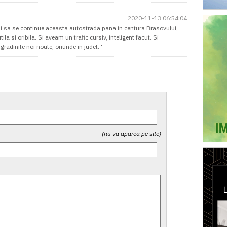
2020-11-13 06:54:04
ani sa se continue aceasta autostrada pana in centura Brasovului,
la si oribila. Si aveam un trafic cursiv, inteligent facut. Si
radinite noi noute, oriunde in judet. '
(nu va aparea pe site)