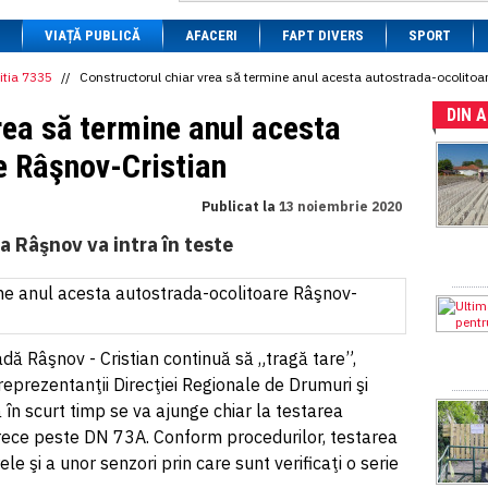
1 BRL
= 0.7714 RON
VIAȚĂ PUBLICĂ
1 CAD
= 3.1559 RON
AFACERI
FAPT DIVERS
SPORT
1 CHF
= 5.2813 RON
1 CNY
= 0.6015 RON
itia 7335
//
Constructorul chiar vrea să termine anul acesta autostrada-ocolitoa
1 CZK
= 0.1993 RON
DIN 
1 DKK
= 0.6668 RON
rea să termine anul acesta
1 EGP
= 0.0860 RON
1 HUF
= 1.2223 RON
e Râşnov-Cristian
1 INR
= 0.0513 RON
1 JPY
= 3.0556 RON
Publicat la
13 noiembrie 2020
1 KRW
= 0.3047 RON
1 MDL
= 0.2538 RON
la Râşnov va intra în teste
1 MXN
= 0.2227 RON
1 NOK
= 0.4191 RON
1 NZD
= 2.6097 RON
1 PLN
= 1.1646 RON
1 RSD
= 0.0425 RON
1 RUB
= 0.0530 RON
dă Râşnov - Cristian continuă să „tragă tare”,
1 SEK
= 0.4526 RON
reprezentanţii Direcţiei Regionale de Drumuri şi
1 TRY
= 0.1141 RON
în scurt timp se va ajunge chiar la testarea
1 UAH
= 0.1048 RON
1 XDR
= 5.9383 RON
trece peste DN 73A. Conform procedurilor, testarea
1 ZAR
= 0.2318 RON
ele şi a unor senzori prin care sunt verificaţi o serie