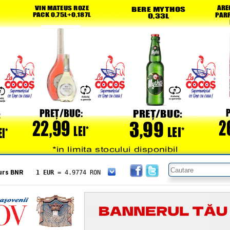
urs BNR
1 EUR
= 4.9774 RON
1 USD
= 4.3833 RON
1 GBP
= 5.8304 RON
1 XAU
= 464.4611 RON
1 AED
= 1.1933 RON
1 AUD
= 2.7957 RON
1 BGN
= 2.5449 RON