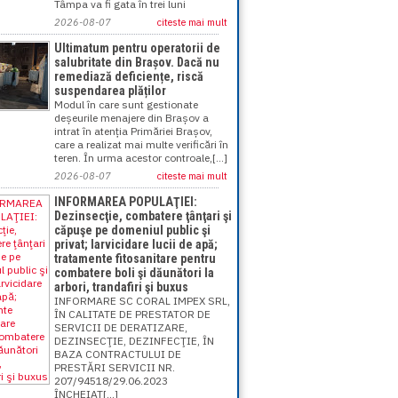
Tâmpa va fi gata în trei luni
2026-08-07
citeste mai mult
Ultimatum pentru operatorii de
salubritate din Brașov. Dacă nu
remediază deficiențe, riscă
suspendarea plăților
Modul în care sunt gestionate
deșeurile menajere din Brașov a
intrat în atenția Primăriei Brașov,
care a realizat mai multe verificări în
teren. În urma acestor controale,[...]
2026-08-07
citeste mai mult
INFORMAREA POPULAŢIEI:
Dezinsecţie, combatere ţânţari şi
căpuşe pe domeniul public şi
privat; larvicidare lucii de apă;
tratamente fitosanitare pentru
combatere boli şi dăunători la
arbori, trandafiri şi buxus
INFORMARE SC CORAL IMPEX SRL,
ÎN CALITATE DE PRESTATOR DE
SERVICII DE DERATIZARE,
DEZINSECŢIE, DEZINFECŢIE, ÎN
BAZA CONTRACTULUI DE
PRESTĂRI SERVICII NR.
207/94518/29.06.2023
ÎNCHEIAT[...]