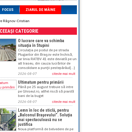
FOCUS
ZIARUL DE MÂINE
re Râşnov-Cristian
ACEEAȘI CATEGORIE
O lucrare care va schimba
situaţia în Stupini
Circulaţia pe podul de pe strada
Plugarilor din Braşov este închisă,
iar linia RATBV 41 este deviată pe un
alt traseu, din cauza lucrărilor de
consolidare a punţii pestepârâul[...]
2026-08-07
citeste mai mult
Ultimatum pentru primării
Până pe 25 august trebuie să intre
pe Ghiseul.ro, altfel riscă să piardă
bani de la buget
2026-08-07
citeste mai mult
Lemn în loc de sticlă, pentru
„Balconul Braşovului”. Soluţia
mai spectaculoasă nu se
justifica
Noua platformă de belvedere de pe