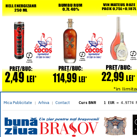
Mica Publicitate
Arhiva
Contact
|
|
Curs BNR
1 EUR
= 4.9774 
1 USD
= 4.3833 
1 GBP
= 5.8304 
1 XAU
= 464.461
1 AED
= 1.1933 
1 AUD
= 2.7957 
1 BGN
= 2.5449 