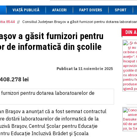
1 BRL
= 0.7714 RON
VIAȚĂ PUBLICĂ
1 CAD
= 3.1559 RON
AFACERI
FAPT DIVERS
SPORT
1 CHF
= 5.2813 RON
1 CNY
= 0.6015 RON
itia 8544
//
Consiliul Judeţean Braşov a găsit furnizori pentru dotarea laboratoare
1 CZK
= 0.1993 RON
DIN 
1 DKK
= 0.6668 RON
aşov a găsit furnizori pentru
1 EGP
= 0.0860 RON
1 HUF
= 1.2223 RON
r de informatică din şcolile
1 INR
= 0.0513 RON
1 JPY
= 3.0556 RON
1 KRW
= 0.3047 RON
1 MDL
= 0.2538 RON
Publicat la
11 noiembrie 2025
1 MXN
= 0.2227 RON
1 NOK
= 0.4191 RON
408.278 lei
1 NZD
= 2.6097 RON
1 PLN
= 1.1646 RON
1 RSD
= 0.0425 RON
1 RUB
= 0.0530 RON
1 SEK
= 0.4526 RON
1 TRY
= 0.1141 RON
ean Braşov a anunţat că a fost semnat contractul
1 UAH
= 0.1048 RON
e dotării laboratoarelor de informatică de la
1 XDR
= 5.9383 RON
uzivă Braşov, Centrul Şcolar pentru Educaţie
1 ZAR
= 0.2318 RON
ntru Educaţie Incluzivă Brădet şi Şcoala