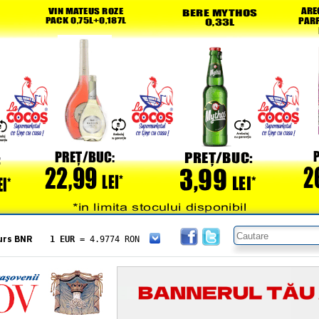
urs BNR
1 EUR
= 4.9774 RON
1 USD
= 4.3833 RON
1 GBP
= 5.8304 RON
1 XAU
= 464.4611 RON
1 AED
= 1.1933 RON
1 AUD
= 2.7957 RON
1 BGN
= 2.5449 RON