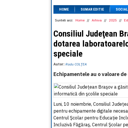
HOME
SUMAR EDITIE
SOCIAL
Sunteti aici:
Home
//
Arhiva
//
2025
//
Ed
Consiliul Judeţean Br
dotarea laboratoarelo
speciale
Autor:
Radu COLŢEA
Echipamentele au o valoare de 
Luni, 10 noiembrie, Consiliul Judeţ
pentru echipamente digitale necesar
Centrul Şcolar pentru Educaţie Incl
Incluzivă Făgăraş, Centrul Şcolar pe