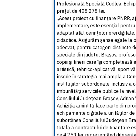
Profesională Specială Codlea. Echip
preţul de 408.278 lei.
„Acest proiect cu finanţare PNRR, aj
implementare, este esenţial pentru 
adaptat atât cerinţelor erei digitale, 
didactice. Asigurăm şanse egale la 
adecvat, pentru categorii distincte d
speciale din judeţul Braşov, profesor
copiii şi tinerii care îşi completează
artistică, tehnico-aplicativă, sportivă
înscrie în strategia mai amplă a Cons
instituţiilor subordonate, inclusiv a 
îmbunătăţi serviciile publice la nive
Consiliului Judeţean Braşov, Adrian
Achiziţia amintită face parte din pro
echipamente digitale a unităţilor de
subordinea Consiliului Judeţean Braş
totală a contractului de finanţare e
de 4.759 lei, reprezentând diferen