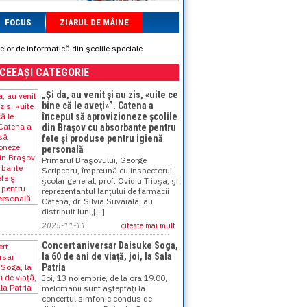
FOCUS
ZIARUL DE MÂINE
lor de informatică din şcolile speciale
ACEEAȘI CATEGORIE
„Şi da, au venit şi au zis, «uite ce
bine că le aveţi»”. Catena a
început să aprovizioneze şcolile
din Braşov cu absorbante pentru
fete şi produse pentru igienă
personală
Primarul Braşovului, George
Scripcaru, împreună cu inspectorul
şcolar general, prof. Ovidiu Tripşa, şi
reprezentantul lanţului de farmacii
Catena, dr. Silvia Suvaiala, au
distribuit luni,[...]
2025-11-11
citeste mai mult
Concert aniversar Daisuke Soga,
la 60 de ani de viaţă, joi, la Sala
Patria
Joi, 13 noiembrie, de la ora 19.00,
melomanii sunt aşteptaţi la
concertul simfonic condus de