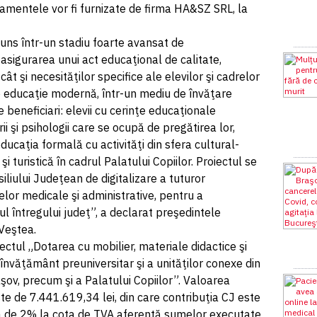
amentele vor fi furnizate de firma HA&SZ SRL, la
uns într-un stadiu foarte avansat de
asigurarea unui act educaţional de calitate,
cât şi necesităţilor specifice ale elevilor şi cadrelor
o educaţie modernă, într-un mediu de învăţare
e beneficiari: elevii cu cerinţe educaţionale
ii şi psihologii care se ocupă de pregătirea lor,
 educaţia formală cu activităţi din sfera cultural-
 şi turistică în cadrul Palatului Copiilor. Proiectul se
iliului Judeţean de digitalizare a tuturor
celor medicale şi administrative, pentru a
lul întregului judeţ”, a declarat preşedintele
 Veştea.
iectul „Dotarea cu mobilier, materiale didactice şi
 învăţământ preuniversitar şi a unităţilor conexe din
ov, precum şi a Palatului Copiilor”. Valoarea
ste de 7.441.619,34 lei, din care contribuţia CJ este
ţa de 2% la cota de TVA aferentă sumelor executate