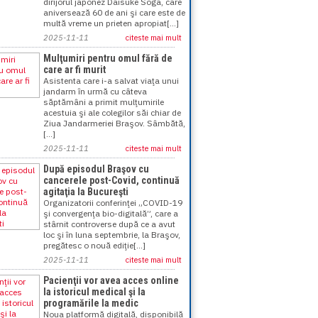
dirijorul japonez Daisuke Soga, care
aniversează 60 de ani şi care este de
multă vreme un prieten apropiat[...]
2025-11-11
citeste mai mult
Mulţumiri pentru omul fără de
care ar fi murit
Asistenta care i-a salvat viaţa unui
jandarm în urmă cu câteva
săptămâni a primit mulţumirile
acestuia şi ale colegilor săi chiar de
Ziua Jandarmeriei Braşov. Sâmbătă,
[...]
2025-11-11
citeste mai mult
După episodul Braşov cu
cancerele post-Covid, continuă
agitaţia la Bucureşti
Organizatorii conferinţei „COVID-19
şi convergenţa bio-digitală”, care a
stârnit controverse după ce a avut
loc şi în luna septembrie, la Braşov,
pregătesc o nouă ediţie[...]
2025-11-11
citeste mai mult
Pacienţii vor avea acces online
la istoricul medical şi la
programările la medic
Noua platformă digitală, disponibilă