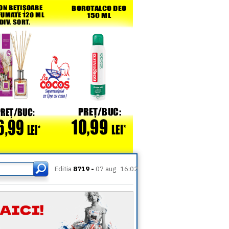
Editia
8719 -
07 aug
16:02