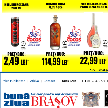
Mica Publicitate
Arhiva
Contact
|
|
Curs BNR
1 EUR
= 4.9774 
1 USD
= 4.3833 
1 GBP
= 5.8304 
1 XAU
= 464.461
1 AED
= 1.1933 
1 AUD
= 2.7957 
1 BGN
= 2.5449 