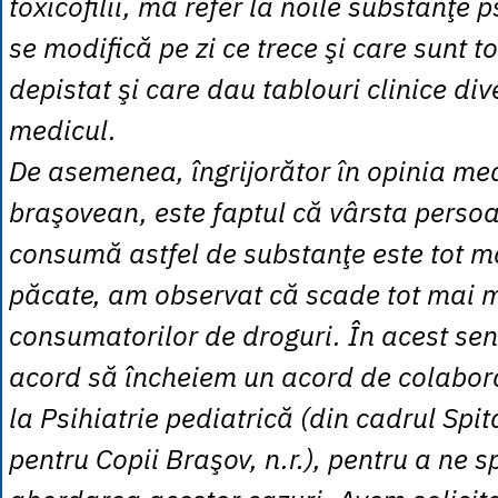
toxicofilii, mă refer la noile substanţe 
se modifică pe zi ce trece şi care sunt t
depistat şi care dau tablouri clinice div
medicul.
De asemenea, îngrijorător în opinia me
braşovean, este faptul că vârsta perso
consumă astfel de substanţe este tot m
păcate, am observat că scade tot mai m
consumatorilor de droguri. În acest se
acord să încheiem un acord de colabora
la Psihiatrie pediatrică (din cadrul Spita
pentru Copii Braşov, n.r.), pentru a ne sp