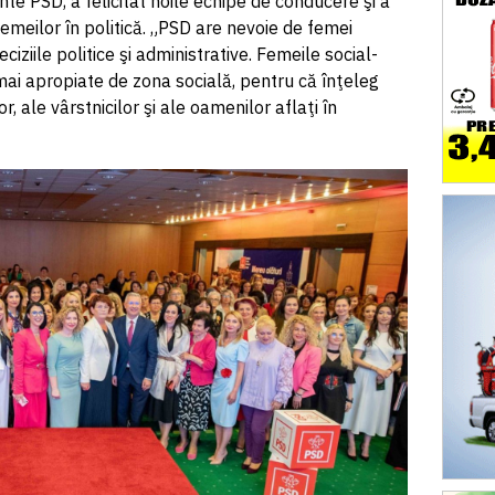
e PSD, a felicitat noile echipe de conducere şi a
femeilor în politică. „PSD are nevoie de femei
ciziile politice şi administrative. Femeile social-
ai apropiate de zona socială, pentru că înţeleg
r, ale vârstnicilor şi ale oamenilor aflaţi în