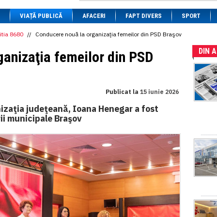
1 BRL
= 0.7714 RON
VIAȚĂ PUBLICĂ
1 CAD
= 3.1559 RON
AFACERI
FAPT DIVERS
SPORT
1 CHF
= 5.2813 RON
1 CNY
= 0.6015 RON
itia 8680
//
Conducere nouă la organizaţia femeilor din PSD Braşov
1 CZK
= 0.1993 RON
DIN 
1 DKK
= 0.6668 RON
ganizaţia femeilor din PSD
1 EGP
= 0.0860 RON
1 HUF
= 1.2223 RON
1 INR
= 0.0513 RON
1 JPY
= 3.0556 RON
Publicat la
15 iunie 2026
1 KRW
= 0.3047 RON
1 MDL
= 0.2538 RON
izaţia judeţeană, Ioana Henegar a fost
1 MXN
= 0.2227 RON
rii municipale Braşov
1 NOK
= 0.4191 RON
1 NZD
= 2.6097 RON
1 PLN
= 1.1646 RON
1 RSD
= 0.0425 RON
1 RUB
= 0.0530 RON
1 SEK
= 0.4526 RON
1 TRY
= 0.1141 RON
1 UAH
= 0.1048 RON
1 XDR
= 5.9383 RON
1 ZAR
= 0.2318 RON