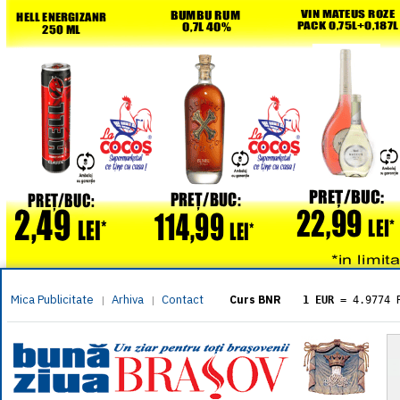
Mica Publicitate
Arhiva
Contact
|
|
Curs BNR
1 EUR
= 4.9774 
1 USD
= 4.3833 
1 GBP
= 5.8304 
1 XAU
= 464.461
1 AED
= 1.1933 
1 AUD
= 2.7957 
1 BGN
= 2.5449 