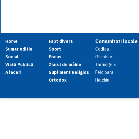
Comunitati locale
Home
Fapt divers
Sumar editie
Sport
Codlea
Social
Focus
Ghimbav
Viață Publică
Ziarul de mâine
Tarlungeni
Afaceri
Supliment Religios
Feldioara
Ortodox
Halchiu