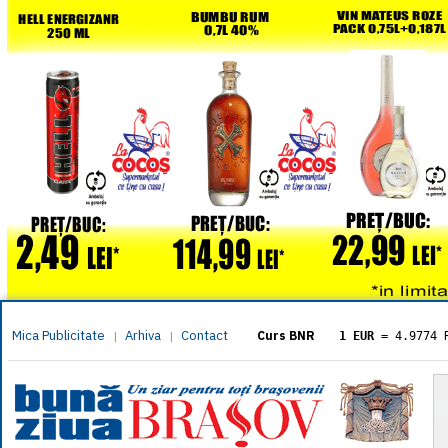
Mica Publicitate
Arhiva
Contact
|
|
Curs BNR
1 EUR
= 4.9774 
1 USD
= 4.3833 
1 GBP
= 5.8304 
1 XAU
= 464.461
1 AED
= 1.1933 
1 AUD
= 2.7957 
1 BGN
= 2.5449 