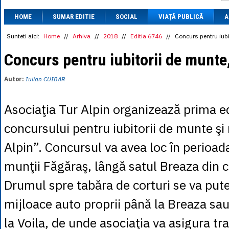
1 BRL
= 0.7714 
HOME
SUMAR EDITIE
SOCIAL
VIAȚĂ PUBLICĂ
1 CAD
= 3.1559 
A
1 CHF
= 5.2813 
1 CNY
= 0.6015 
Sunteti aici:
Home
//
Arhiva
//
2018
//
Editia 6746
//
Concurs pentru iubi
1 CZK
= 0.1993 
1 DKK
= 0.6668 
Concurs pentru iubitorii de munte,
1 EGP
= 0.0860 
1 HUF
= 1.2223 
Autor:
Iulian CUIBAR
1 INR
= 0.0513 
1 JPY
= 3.0556 
1 KRW
= 0.3047 
Asociaţia Tur Alpin organizează prima ed
1 MDL
= 0.2538 
1 MXN
= 0.2227 
concursului pentru iubitorii de munte şi
1 NOK
= 0.4191 
1 NZD
= 2.6097 
Alpin”. Concursul va avea loc în perioada
1 PLN
= 1.1646 
1 RSD
= 0.0425 
munţii Făgăraş, lângă satul Breaza din 
1 RUB
= 0.0530 
1 SEK
= 0.4526 
Drumul spre tabăra de corturi se va put
1 TRY
= 0.1141 
1 UAH
= 0.1048 
mijloace auto proprii până la Breaza sau
1 XDR
= 5.9383 
1 ZAR
= 0.2318 
la Voila, de unde asociaţia va asigura tr