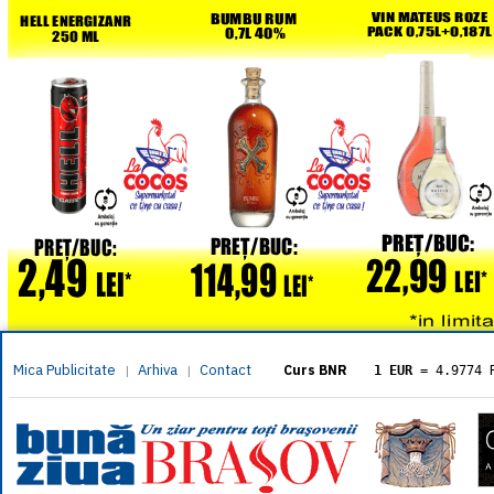
Mica Publicitate
Arhiva
Contact
|
|
Curs BNR
1 EUR
= 4.9774 
1 USD
= 4.3833 
1 GBP
= 5.8304 
1 XAU
= 464.461
1 AED
= 1.1933 
1 AUD
= 2.7957 
1 BGN
= 2.5449 