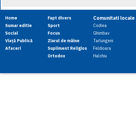
Comunitati locale
Home
Fapt divers
Sumar editie
Sport
Codlea
Social
Focus
Ghimbav
Viață Publică
Ziarul de mâine
Tarlungeni
Afaceri
Supliment Religios
Feldioara
Ortodox
Halchiu