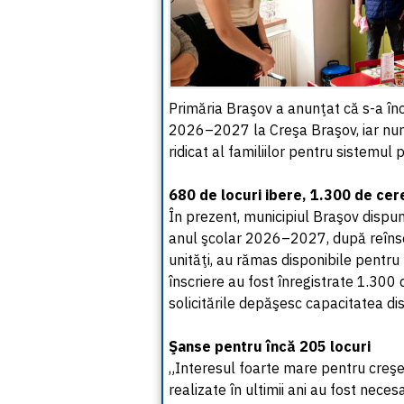
Primăria Braşov a anunţat că s-a înc
2026–2027 la Creşa Braşov, iar numă
ridicat al familiilor pentru sistemul
680 de locuri ibere, 1.300 de cer
În prezent, municipiul Braşov dispun
anul şcolar 2026–2027, după reînsc
unităţi, au rămas disponibile pentru n
înscriere au fost înregistrate 1.300
solicitările depăşesc capacitatea dis
Şanse pentru încă 205 locuri
„Interesul foarte mare pentru creşel
realizate în ultimii ani au fost nece