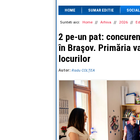
HOME
SUMAR EDITIE
SOCIAL
Sunteti aici:
Home
//
Arhiva
//
2026
//
Ed
2 pe-un pat: concuren
în Braşov. Primăria v
locurilor
Autor:
Radu COLȚEA