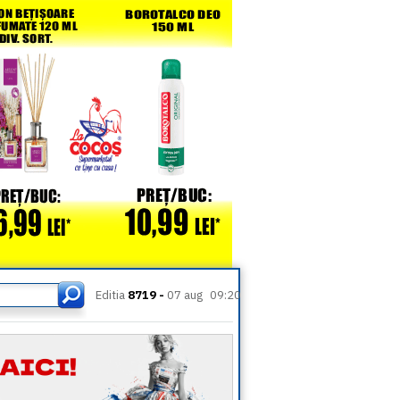
Editia
8719 -
07 aug
09:20