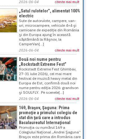
2026-06-04
citeste mai mult
„Satul rulotelor”, alimentat 100%
electric
Sute de autorulote, campere, van-
uri, microcampere, vehicule 4×4 şi
camioane de expediţie din România
şi din Europa ajung în această
săptămână la Râşnov, la
CamperVan[...]
2026-06-04
citeste mai mult
Două noi nume pentru
„Rockstadt Extreme Fest”
Rockstadt Extreme Fest Ghimbav,
27-31 iulie 2026), cel mai mare
festival de muzică heavy metal din
Europa de Est, confirmă două noi
nume pentru ediţia 2026: grandson
şi SOULFLY. Pe scenele[...]
2026-06-04
citeste mai mult
169, Braşov, Şaguna: Prima
promoţie a primului colegiu de
stat din ţară care a introdus
Bacalaureatul Internaţional
Promoţia cu numărul 169 a
Colegiului Naţional „Andrei Şaguna”
Braşov este prima din România care