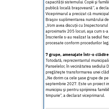
capacităţii sistemului. Copiii şi famil
publică locală braşoveană”, a decla
Viceprimarul a precizat că municipal
Braşov suplimentarea numărului de l
„Vom avea discuţii cu Inspectoratu
aproximativ 205 locuri, aşa cum s-a 
Înscrierile s-au realizat la sediul fi
procesate conform procedurilor leg
7 grupe, amenajate într-o clădir
Totodată, reprezentantul municipali
Panselelor, în vecinătatea sediului D
pregăteşte transformarea unei clădi
„Ne dorim ca cele şase grupe de pe 
septembrie 2027. Este un proiect im
municipiu şi pentru sprijinirea famili
timpurie“, a declarat viceprimarul.