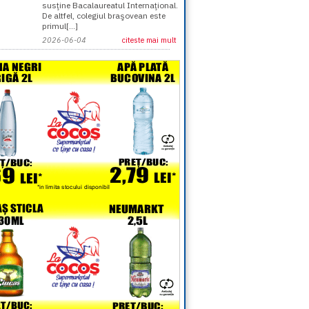
susţine Bacalaureatul Internaţional.
De altfel, colegiul braşovean este
primul[...]
2026-06-04
citeste mai mult