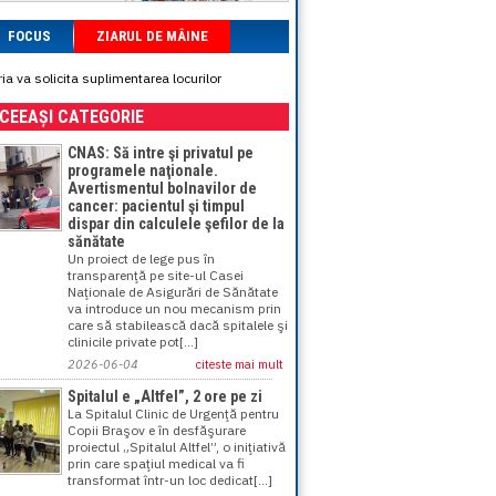
FOCUS
ZIARUL DE MÂINE
ia va solicita suplimentarea locurilor
ACEEAȘI CATEGORIE
CNAS: Să intre şi privatul pe
programele naţionale.
Avertismentul bolnavilor de
cancer: pacientul şi timpul
dispar din calculele şefilor de la
sănătate
Un proiect de lege pus în
transparenţă pe site-ul Casei
Naţionale de Asigurări de Sănătate
va introduce un nou mecanism prin
care să stabilească dacă spitalele şi
clinicile private pot[...]
2026-06-04
citeste mai mult
Spitalul e „Altfel”, 2 ore pe zi
La Spitalul Clinic de Urgenţă pentru
Copii Braşov e în desfăşurare
proiectul „Spitalul Altfel”, o iniţiativă
prin care spaţiul medical va fi
transformat într-un loc dedicat[...]