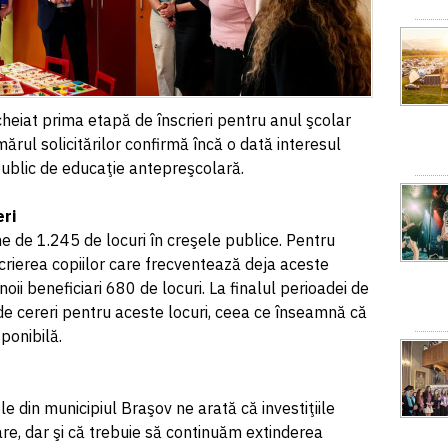
heiat prima etapă de înscrieri pentru anul şcolar
rul solicitărilor confirmă încă o dată interesul
 public de educaţie antepreşcolară.
eri
e de 1.245 de locuri în creşele publice. Pentru
rierea copiilor care frecventează deja aceste
oii beneficiari 680 de locuri. La finalul perioadei de
 de cereri pentru aceste locuri, ceea ce înseamnă că
ponibilă.
e din municipiul Braşov ne arată că investiţiile
sare, dar şi că trebuie să continuăm extinderea