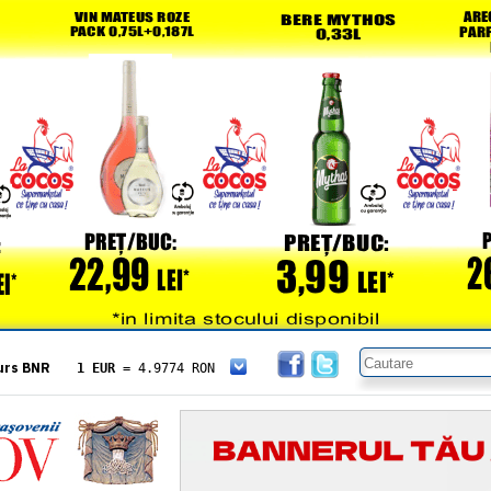
urs BNR
1 EUR
= 4.9774 RON
1 USD
= 4.3833 RON
1 GBP
= 5.8304 RON
1 XAU
= 464.4611 RON
1 AED
= 1.1933 RON
1 AUD
= 2.7957 RON
1 BGN
= 2.5449 RON