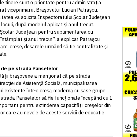
iile tinere sunt o prioritate pentru administraţia
rat viceprimarul Braşovului, Lucian Patraşcu.
itatea va solicita Inspectoratului Şcolar Judeţean
ocuri, după modelul aplicat şi anul trecut.
l Şcolar Judeţean pentru suplimentarea cu
întâmplat şi anul trecut”, a explicat Patraşcu.
ecărei creşe, dosarele urmând să fie centralizate şi
ale.
e de pe strada Panselelor
tăţii braşovene a menţionat că pe strada
irecţiei de Asistenţă Socială, municipalitatea
ri existente într-o creşă modernă cu şase grupe.
strada Panselelor să fie funcţionale începând cu 1
portant pentru extinderea capacităţii creşelor din
ilor care au nevoie de aceste servicii de educaţie