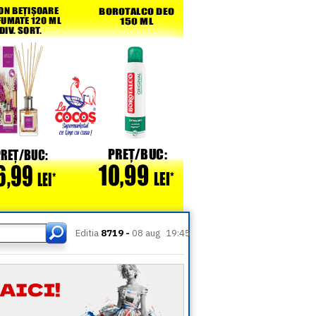
Editia
8719 -
08 aug
19:45