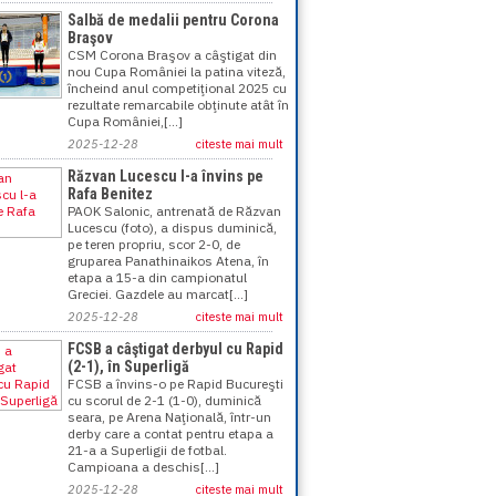
Salbă de medalii pentru Corona
Braşov
CSM Corona Braşov a câştigat din
nou Cupa României la patina viteză,
încheind anul competiţional 2025 cu
rezultate remarcabile obţinute atât în
Cupa României,[...]
2025-12-28
citeste mai mult
Răzvan Lucescu l-a învins pe
Rafa Benitez
PAOK Salonic, antrenată de Răzvan
Lucescu (foto), a dispus duminică,
pe teren propriu, scor 2-0, de
gruparea Panathinaikos Atena, în
etapa a 15-a din campionatul
Greciei. Gazdele au marcat[...]
2025-12-28
citeste mai mult
FCSB a câştigat derbyul cu Rapid
(2-1), în Superligă
FCSB a învins-o pe Rapid Bucureşti
cu scorul de 2-1 (1-0), duminică
seara, pe Arena Naţională, într-un
derby care a contat pentru etapa a
21-a a Superligii de fotbal.
Campioana a deschis[...]
2025-12-28
citeste mai mult