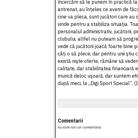
încercăm să le punem în practică la
antrenat, au înţeles ce avem de făcu
cine va pleca, sunt jucători care au o
vinde pentru a stabiliza situaţia. T
personalul administrativ, jucătorii, p
clubului, altfel nu puteam să progre
vede că jucătorii joacă foarte bine 
câţi o să plece, dar pentru unii ştiu c
există nişte oferte, rămâne să vedem
calitate, dar stabilitatea financiar
muncă deloc uşoară, dar suntem efici
după meci, la „Digi Sport Special”. (I
Comentarii
nu este nici un comentariu