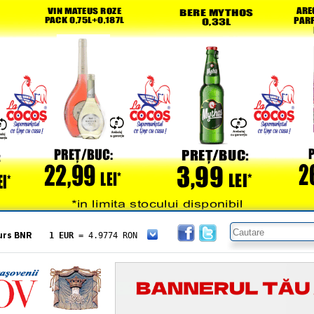
urs BNR
1 EUR
= 4.9774 RON
1 USD
= 4.3833 RON
1 GBP
= 5.8304 RON
1 XAU
= 464.4611 RON
1 AED
= 1.1933 RON
1 AUD
= 2.7957 RON
1 BGN
= 2.5449 RON