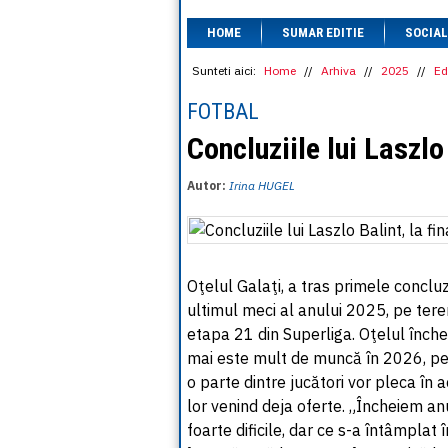
HOME
SUMAR EDITIE
SOCIAL
Sunteti aici:
Home
//
Arhiva
//
2025
//
Ed
FOTBAL
Concluziile lui Laszlo 
Autor:
Irina HUGEL
Oţelul Galaţi, a tras primele concluz
ultimul meci al anului 2025, pe teren
etapa 21 din Superliga. Oţelul înche
mai este mult de muncă în 2026, pent
o parte dintre jucători vor pleca în
lor venind deja oferte. „Încheiem a
foarte dificile, dar ce s-a întâmplat