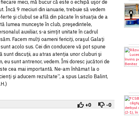
 fiecare meci, mă bucur că este o echipă uşor de
t. Încă 9 meciuri din ianuarie, trebuie să vedem
ferte şi clubul se află din păcate în situaţia de a
oată lumea munceşte în club, preşedintele,
ersonalul auxiliar, s-a simţit unitate în cadrul
săm. Facem mulţi oameni fericiţi, oraşul Galaţi
şi sunt acolo sus. Cei din conducere vă pot spune
ă sunt discuţii, au atras atenţia unor cluburi şi
, eu sunt antrenor, vedem. Îmi doresc jucători de
ă este cea mai importantă. Ne-am înhămat la o
enţi şi aducem rezultate”, a spus Laszlo Balint,
.H.)
+0
-0