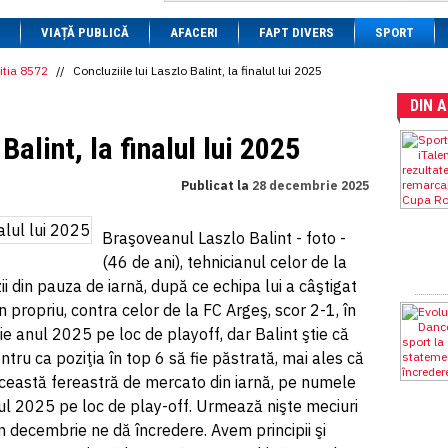
1 BRL
= 0.7714 RON
VIAȚĂ PUBLICĂ
1 CAD
= 3.1559 RON
AFACERI
FAPT DIVERS
SPORT
1 CHF
= 5.2813 RON
1 CNY
= 0.6015 RON
itia 8572
//
Concluziile lui Laszlo Balint, la finalul lui 2025
1 CZK
= 0.1993 RON
DIN 
1 DKK
= 0.6668 RON
1 EGP
= 0.0860 RON
Balint, la finalul lui 2025
1 HUF
= 1.2223 RON
1 INR
= 0.0513 RON
1 JPY
= 3.0556 RON
Publicat la
28 decembrie 2025
1 KRW
= 0.3047 RON
1 MDL
= 0.2538 RON
1 MXN
= 0.2227 RON
Braşoveanul Laszlo Balint - foto -
1 NOK
= 0.4191 RON
(46 de ani), tehnicianul celor de la
1 NZD
= 2.6097 RON
ii din pauza de iarnă, după ce echipa lui a câştigat
1 PLN
= 1.1646 RON
1 RSD
= 0.0425 RON
 propriu, contra celor de la FC Argeş, scor 2-1, în
1 RUB
= 0.0530 RON
ie anul 2025 pe loc de playoff, dar Balint ştie că
1 SEK
= 0.4526 RON
ru ca poziţia în top 6 să fie păstrată, mai ales că
1 TRY
= 0.1141 RON
1 UAH
= 0.1048 RON
 această fereastră de mercato din iarnă, pe numele
1 XDR
= 5.9383 RON
nul 2025 pe loc de play-off. Urmează nişte meciuri
1 ZAR
= 0.2318 RON
 în decembrie ne dă încredere. Avem principii şi