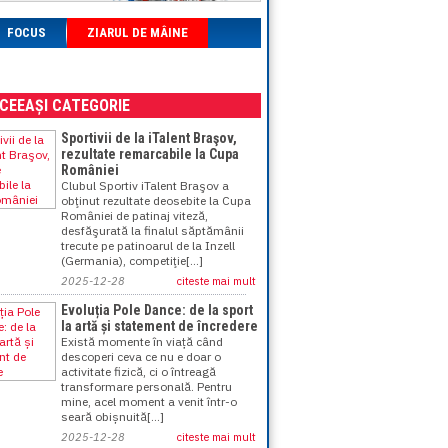
FOCUS
ZIARUL DE MÂINE
ACEEAȘI CATEGORIE
Sportivii de la iTalent Braşov,
rezultate remarcabile la Cupa
României
Clubul Sportiv iTalent Braşov a
obţinut rezultate deosebite la Cupa
României de patinaj viteză,
desfăşurată la finalul săptămânii
trecute pe patinoarul de la Inzell
(Germania), competiţie[...]
2025-12-28
citeste mai mult
Evoluția Pole Dance: de la sport
la artă și statement de încredere
Există momente în viață când
descoperi ceva ce nu e doar o
activitate fizică, ci o întreagă
transformare personală. Pentru
mine, acel moment a venit într-o
seară obișnuită[...]
2025-12-28
citeste mai mult